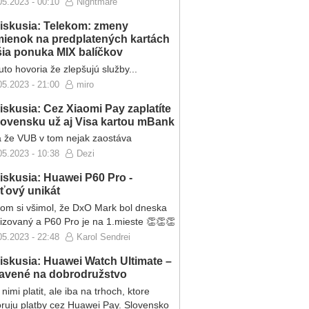
05.2023 - 00:10
Nightmare
iskusia: Telekom: zmeny
ienok na predplatených kartách
ršia ponuka MIX balíčkov
to hovoria že zlepšujú služby...
05.2023 - 21:00
miro
iskusia: Cez Xiaomi Pay zaplatíte
lovensku už aj Visa kartou mBank
 že VUB v tom nejak zaostáva
05.2023 - 10:38
Dezi
iskusia: Huawei P60 Pro -
eťový unikát
som si všimol, že DxO Mark bol dneska
lizovaný a P60 Pro je na 1.mieste 👏👏👏
05.2023 - 22:48
Karol Sendrei
iskusia: Huawei Watch Ultimate –
ravené na dobrodružstvo
nimi platit, ale iba na trhoch, ktore
ruju platby cez Huawei Pay. Slovensko