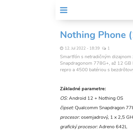
Skočiť
User
na
MENU
Sub
account
hlavný
Header
obsah
menu
menu
Nothing Phone (
12. Jul 2022 - 18:39
1
Smartfón s netradičným dizajnom z
Snapdragonom 778G+, až 12 GB RA
repro a 4500 batériou s bezdrôtov
Základné parametre:
OS:
Android 12 + Nothing OS
čipset:
Qualcomm Snapdragon 77
procesor:
osemjadrový, 1 x 2,5 GH
grafický procesor:
Adreno 642L