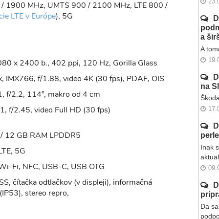
23.
 / 1900 MHz, UMTS 900 / 2100 MHz, LTE 800 /
cie LTE v Európe
), 5G
D
podm
a ši
A tomu
19.
80 x 2400 b., 402 ppi, 120 Hz, Gorilla Glass
D
, IMX766, f/1.88, video 4K (30 fps), PDAF, OIS
na S
, f/2.2, 114°, makro od 4 cm
Škoda
, f/2.45, video Full HD (30 fps)
17.
D
8 / 12 GB RAM LPDDR5
perl
Inak 
LTE, 5G
aktua
, Wi-Fi, NFC, USB-C, USB OTG
09.
S, čítačka odtlačkov (v displeji), informačná
D
(IP53), stereo repro,
prip
Da sa 
podpo