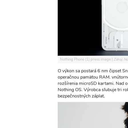
Nothing Phone (1) press image
Zdroj: N
O výkon sa postará 6 nm čipset 
operačnou pamäťou RAM. vnútorné
rozšírenia microSD kartami. Nad
Nothing OS. Výrobca sľubuje tri rok
bezpečnostných záplat.