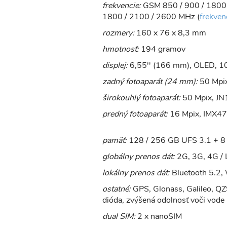
frekvencie:
GSM 850 / 900 / 1800
1800 / 2100 / 2600 MHz (
frekven
rozmery:
160 x 76 x 8,3 mm
hmotnosť:
194 gramov
displej:
6,55'' (166 mm), OLED, 10
zadný fotoaparát (24 mm):
50 Mpix
širokouhlý fotoaparát:
50 Mpix, JN1
predný fotoaparát:
16 Mpix, IMX471
pamäť:
128 / 256 GB UFS 3.1 + 
globálny prenos dát:
2G, 3G, 4G / 
lokálny prenos dát:
Bluetooth 5.2
ostatné:
GPS, Glonass, Galileo, QZS
dióda, zvýšená odolnosť voči vode 
dual SIM:
2 x nanoSIM