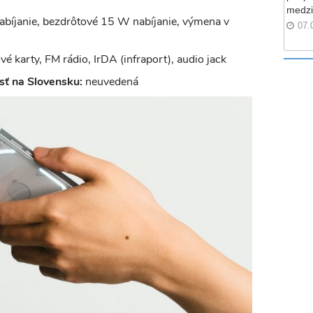
medzi
bíjanie, bezdrôtové 15 W nabíjanie, výmena v
07.
é karty, FM rádio, IrDA (infraport), audio jack
ť na Slovensku:
neuvedená