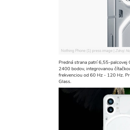
Nothing Phone (1) press image
Zdroj: N
Predná strana patrí 6,55-palcovej
2400 bodov, integrovanou čítačk
frekvenciou od 60 Hz - 120 Hz. Pre
Glass.