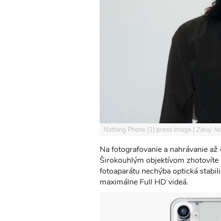
Nothing Phone (1) press image
Zdroj: N
Na fotografovanie a nahrávanie až 
Širokouhlým objektívom zhotovíte 
fotoaparátu nechýba optická stabi
maximálne Full HD videá.