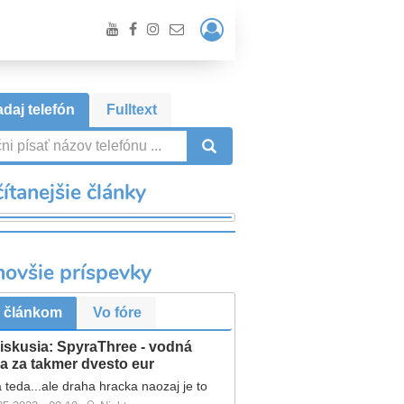
Prihlásiť
/
Registrácia
daj telefón
Fulltext
VYHĽADÁVANIE
ítanejšie články
novšie príspevky
 článkom
Vo fóre
iskusia: SpyraThree - vodná
a za takmer dvesto eur
 teda...ale draha hracka naozaj je to