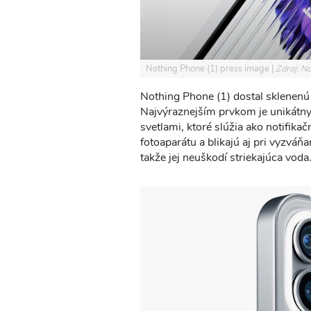
Nothing Phone (1) press image
Zdroj: N
Nothing Phone (1) dostal sklenen
Najvýraznejším prvkom je unikátny
svetlami, ktoré slúžia ako notifikačn
fotoaparátu a blikajú aj pri vyzváňa
takže jej neuškodí striekajúca voda