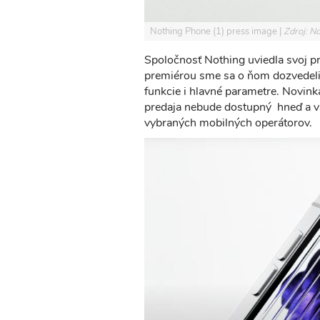
Nothing Phone (1) press image
Zdroj: N
Spoločnosť Nothing uviedla svoj pr
premiérou sme sa o ňom dozvedeli 
funkcie i hlavné parametre. Novinka
predaja nebude dostupný hneď a v
vybraných mobilných operátorov.