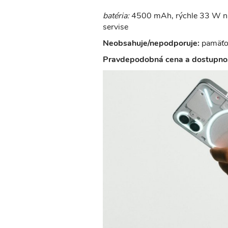
batéria:
4500 mAh, rýchle 33 W na
servise
Neobsahuje/nepodporuje:
pamäťov
Pravdepodobná cena a dostupnos