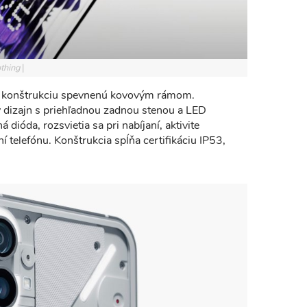
othing
ú konštrukciu spevnenú kovovým rámom.
 dizajn s priehľadnou zadnou stenou a LED
á dióda, rozsvietia sa pri nabíjaní, aktivite
ní telefónu. Konštrukcia spĺňa certifikáciu IP53,
.