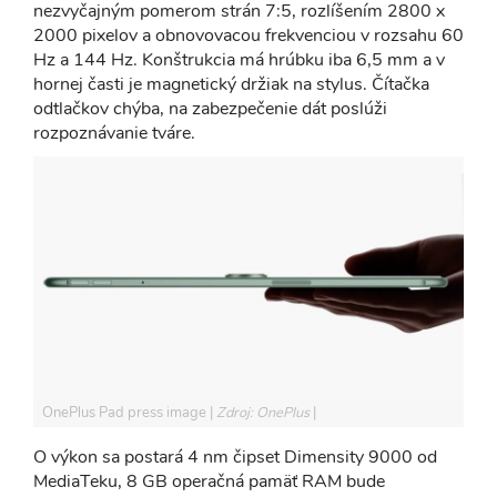
nezvyčajným pomerom strán 7:5, rozlíšením 2800 x
2000 pixelov a obnovovacou frekvenciou v rozsahu 60
Hz a 144 Hz. Konštrukcia má hrúbku iba 6,5 mm a v
hornej časti je magnetický držiak na stylus. Čítačka
odtlačkov chýba, na zabezpečenie dát poslúži
rozpoznávanie tváre.
OnePlus Pad press image
Zdroj: OnePlus
O výkon sa postará 4 nm čipset Dimensity 9000 od
MediaTeku, 8 GB operačná pamäť RAM bude