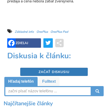
predaja a cena nebola zatiaľ zverejnená.
Základné info
OnePlus
OnePlus Pad
Twitter
Share
ZDIEĽAJ
Diskusia k článku:
ZAČAŤ DISKUSIU
Hľadaj telefón
Fulltext
V
Najčítanejšie články