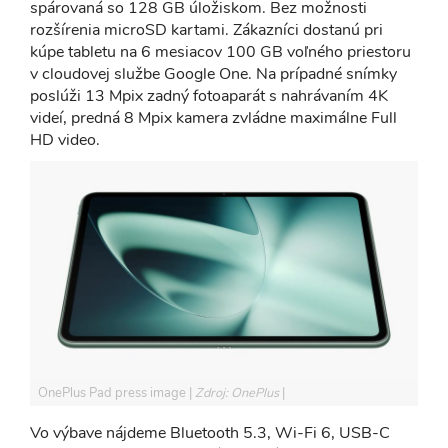
spárovaná so 128 GB úložiskom. Bez možnosti
rozšírenia microSD kartami. Zákazníci dostanú pri
kúpe tabletu na 6 mesiacov 100 GB voľného priestoru
v cloudovej službe Google One. Na prípadné snímky
poslúži 13 Mpix zadný fotoaparát s nahrávaním 4K
videí, predná 8 Mpix kamera zvládne maximálne Full
HD video.
OnePlus Pad press image
Zdroj: OnePlus
Vo výbave nájdeme Bluetooth 5.3, Wi-Fi 6, USB-C