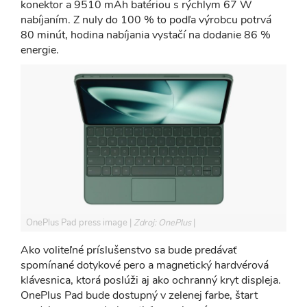
konektor a 9510 mAh batériou s rýchlym 67 W
nabíjaním. Z nuly do 100 % to podľa výrobcu potrvá
80 minút, hodina nabíjania vystačí na dodanie 86 %
energie.
OnePlus Pad press image
Zdroj: OnePlus
Ako voliteľné príslušenstvo sa bude predávať
spomínané dotykové pero a magnetický hardvérová
klávesnica, ktorá poslúži aj ako ochranný kryt displeja.
OnePlus Pad bude dostupný v zelenej farbe, štart