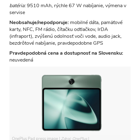
batéria:
9510 mAh, rýchle 67 W nabíjanie, výmena v
servise
Neobsahuje/nepodporuje:
mobilné dáta, pamäťové
karty, NFC, FM rádio, čítačku odtlačkov, IrDA
(infraport), zvýšenú odolnosť voči vode, audio jack,
bezdrôtové nabíjanie, pravdepodobne GPS
Pravdepodobná cena a dostupnosť na Slovensku:
neuvedená
OnePlus Pad press image
Zdroj: OnePlus