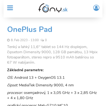
User
Skočiť
Prih
na
MENU
account
/
hlavný
Regi
menu
obsah
Sub
OnePlus Pad
Header
menu
8. Feb 2023 - 13:00
0
Tenký a ľahký 11,6'' tablet so 144 Hz displejom,
čipsetom Dimensity 9000, 128 GB pamäťou, 13 Mpix
fotoaparátom, stereo repro a 9510 mAh batériou so
67 W nabíjaním.
Základné parametre:
OS:
Android 13 + OxygenOS 13.1
čipset:
MediaTek Dimensity 9000, 4 nm
procesor:
osemjadrový, 1 x 3,05 GHz + 3 x 2,85 GHz
+ 4 x 1,80 GHz
grafický procesor:
Mali-G710 MC10