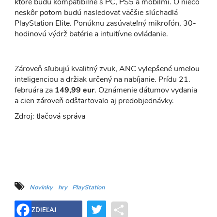
ktoré budú kompatibilné s PC, PS5 a mobilmi. O niečo
neskôr potom budú nasledovať väčšie slúchadlá
PlayStation Elite. Ponúknu zasúvateľný mikrofón, 30-
hodinovú výdrž batérie a intuitívne ovládanie.
Zároveň sľubujú kvalitný zvuk, ANC vylepšené umelou
inteligenciou a držiak určený na nabíjanie. Prídu 21.
februára za
149,99 eur
. Oznámenie dátumov vydania
a cien zároveň odštartovalo aj predobjednávky.
Zdroj: tlačová správa
Novinky
hry
PlayStation
Twitter
Share
ZDIEĽAJ