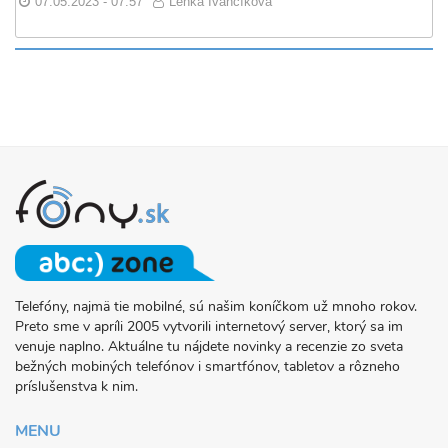
07.05.2023 - 07:57
Lenka Ivančíková
Telefóny, najmä tie mobilné, sú našim koníčkom už mnoho rokov.
O
Preto sme v apríli 2005 vytvorili internetový server, ktorý sa im
PROJEKTE
venuje naplno. Aktuálne tu nájdete novinky a recenzie zo sveta
FONY.SK
bežných mobiných telefónov i smartfónov, tabletov a rôzneho
príslušenstva k nim.
MENU