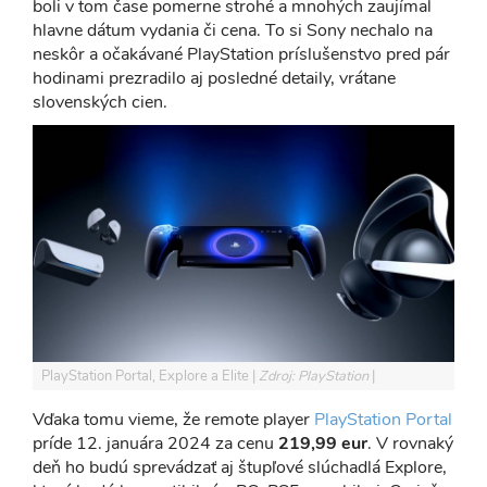
boli v tom čase pomerne strohé a mnohých zaujímal
hlavne dátum vydania či cena. To si Sony nechalo na
neskôr a očakávané PlayStation príslušenstvo pred pár
hodinami prezradilo aj posledné detaily, vrátane
slovenských cien.
PlayStation Portal, Explore a Elite
Zdroj: PlayStation
Vďaka tomu vieme, že remote player
PlayStation Portal
príde 12. januára 2024 za cenu
219,99 eur
. V rovnaký
deň ho budú sprevádzať aj štupľové slúchadlá Explore,