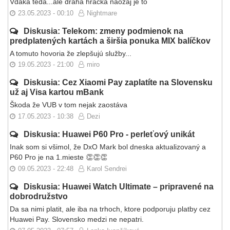
Vdaka teda...ale draha hracka naozaj je to
23.05.2023 - 00:10
Nightmare
Diskusia: Telekom: zmeny podmienok na
predplatených kartách a širšia ponuka MIX balíčkov
A tomuto hovoria že zlepšujú služby...
19.05.2023 - 21:00
miro
Diskusia: Cez Xiaomi Pay zaplatíte na Slovensku
už aj Visa kartou mBank
Škoda že VUB v tom nejak zaostáva
17.05.2023 - 10:38
Dezi
Diskusia: Huawei P60 Pro - perleťový unikát
Inak som si všimol, že DxO Mark bol dneska aktualizovaný a
P60 Pro je na 1.mieste 👏👏👏
09.05.2023 - 22:48
Karol Sendrei
Diskusia: Huawei Watch Ultimate – pripravené na
dobrodružstvo
Da sa nimi platit, ale iba na trhoch, ktore podporuju platby cez
Huawei Pay. Slovensko medzi ne nepatri.