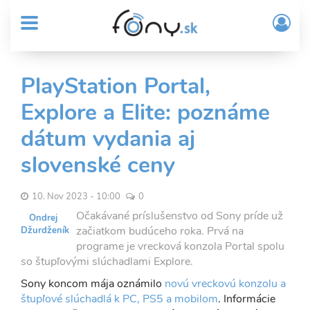
User
Skočiť
Prih
na
MENU
account
/
hlavný
Regi
menu
obsah
Sub
PlayStation Portal,
Header
Explore a Elite: poznáme
menu
dátum vydania aj
slovenské ceny
10. Nov 2023 - 10:00
0
Očakávané príslušenstvo od Sony príde už
Ondrej
začiatkom budúceho roka. Prvá na
Džurdženík
programe je vrecková konzola Portal spolu
so štupľovými slúchadlami Explore.
Sony koncom mája oznámilo
novú vreckovú konzolu a
štupľové slúchadlá k PC, PS5 a mobilom
. Informácie