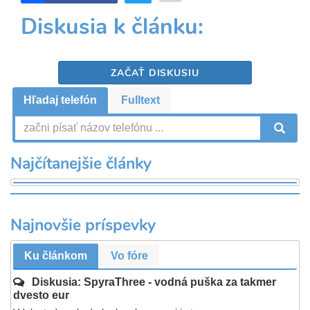
Diskusia k článku:
ZAČAŤ DISKUSIU
Hľadaj telefón
Fulltext
V
Najčítanejšie články
Najnovšie príspevky
Ku článkom
Vo fóre
Diskusia: SpyraThree - vodná puška za takmer
dvesto eur