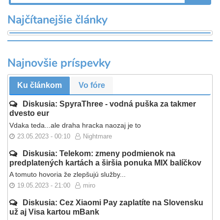
Najčítanejšie články
Najnovšie príspevky
Ku článkom
Vo fóre
Diskusia: SpyraThree - vodná puška za takmer
dvesto eur
Vdaka teda...ale draha hracka naozaj je to
23.05.2023 - 00:10
Nightmare
Diskusia: Telekom: zmeny podmienok na
predplatených kartách a širšia ponuka MIX balíčkov
A tomuto hovoria že zlepšujú služby...
19.05.2023 - 21:00
miro
Diskusia: Cez Xiaomi Pay zaplatíte na Slovensku
už aj Visa kartou mBank