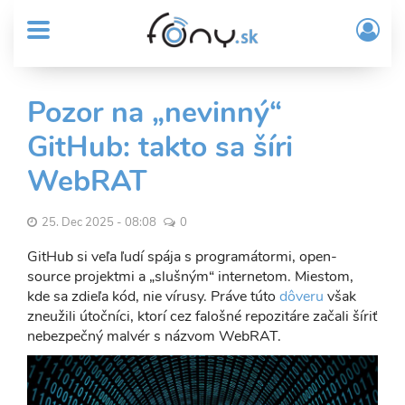
User
Skočiť
Prih
na
MENU
account
/
hlavný
Regi
menu
obsah
Sub
Pozor na „nevinný“
Header
GitHub: takto sa šíri
menu
WebRAT
25. Dec 2025 - 08:08
0
GitHub si veľa ľudí spája s programátormi, open-
source projektmi a „slušným“ internetom. Miestom,
kde sa zdieľa kód, nie vírusy. Práve túto
dôveru
však
zneužili útočníci, ktorí cez falošné repozitáre začali šíriť
nebezpečný malvér s názvom WebRAT.