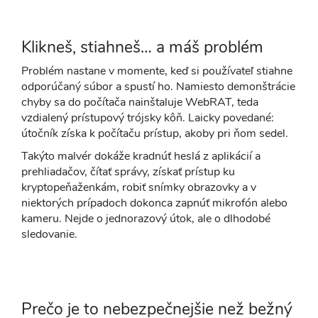
Klikneš, stiahneš… a máš problém
Problém nastane v momente, keď si používateľ stiahne
odporúčaný súbor a spustí ho. Namiesto demonštrácie
chyby sa do počítača nainštaluje WebRAT, teda
vzdialený prístupový trójsky kôň. Laicky povedané:
útočník získa k počítaču prístup, akoby pri ňom sedel.
Takýto malvér dokáže kradnúť heslá z aplikácií a
prehliadačov, čítať správy, získať prístup ku
kryptopeňaženkám, robiť snímky obrazovky a v
niektorých prípadoch dokonca zapnúť mikrofón alebo
kameru. Nejde o jednorazový útok, ale o dlhodobé
sledovanie.
Prečo je to nebezpečnejšie než bežný