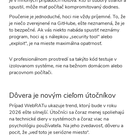
je v mnohých prípadoch hotová. Kto si súbory stiahol a
spustil, môže mať počítač kompromitovaný dodnes.
Poučenie je jednoduché, hoci nie vždy príjemné. To, že
je niečo zverejnené na GitHube, ešte neznamená, že je
to bezpečné. Ak vás niekto nabáda spustiť neznámy
program, hoci aj s nálepkou „security tool“ alebo
„exploit“, je na mieste maximálna opatrnosť.
V profesionálnom prostredí sa takýto kód testuje v
izolovanom systéme, nie na bežnom domácom alebo
pracovnom počítači.
Dôvera je novým cieľom útočníkov
Prípad WebRATu ukazuje trend, ktorý bude v roku
2026 ešte silnejší. Útočníci sa čoraz menej spoliehajú
na technické diery v systémoch a čoraz viac na
psychológiu používateľa. Na jeho zvedavosť, dôveru a
pocit, že „veď toto je seriózne miesto“.