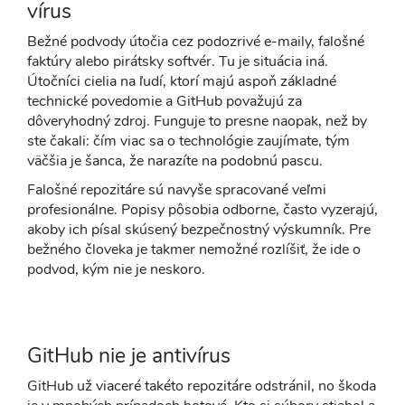
vírus
Bežné podvody útočia cez podozrivé e-maily, falošné
faktúry alebo pirátsky softvér. Tu je situácia iná.
Útočníci cielia na ľudí, ktorí majú aspoň základné
technické povedomie a GitHub považujú za
dôveryhodný zdroj. Funguje to presne naopak, než by
ste čakali: čím viac sa o technológie zaujímate, tým
väčšia je šanca, že narazíte na podobnú pascu.
Falošné repozitáre sú navyše spracované veľmi
profesionálne. Popisy pôsobia odborne, často vyzerajú,
akoby ich písal skúsený bezpečnostný výskumník. Pre
bežného človeka je takmer nemožné rozlíšiť, že ide o
podvod, kým nie je neskoro.
GitHub nie je antivírus
GitHub už viaceré takéto repozitáre odstránil, no škoda