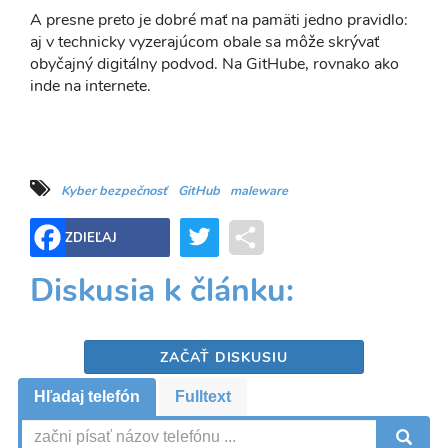
A presne preto je dobré mať na pamäti jedno pravidlo:
aj v technicky vyzerajúcom obale sa môže skrývať
obyčajný digitálny podvod. Na GitHube, rovnako ako
inde na internete.
Kyber bezpečnosť
GitHub
maleware
Twitter
Share
ZDIEĽAJ
Diskusia k článku:
ZAČAŤ DISKUSIU
Hľadaj telefón
Fulltext
V