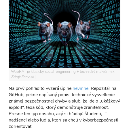
WebRAT je klasický social-engineering + technický malvér mix
Zdroj: Fony.sk
Na prvý pohľad to vyzerá úplne
nevinne
. Repozitár na
GitHub, pekne napísaný popis, technické vysvetlenie
známej bezpečnostnej chyby a sľub, že ide o „ukážkový
exploit“, teda kód, ktorý demonštruje zraniteľnosť.
Presne ten typ obsahu, aký si hľadajú študenti, IT
nadšenci alebo ľudia, ktorí sa chcú v kyberbezpečnosti
zorientovať.