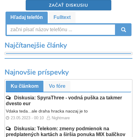
ZAČAŤ DISKUSIU
Hľadaj telefón
Fulltext
V
Najčítanejšie články
Najnovšie príspevky
Ku článkom
Vo fóre
Diskusia: SpyraThree - vodná puška za takmer
dvesto eur
Vdaka teda...ale draha hracka naozaj je to
23.05.2023 - 00:10
Nightmare
Diskusia: Telekom: zmeny podmienok na
predplatených kartách a širšia ponuka MIX balíčkov