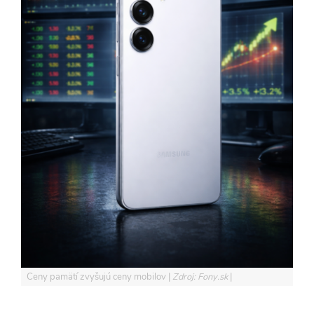
Ceny pamätí zvyšujú ceny mobilov
Zdroj: Fony.sk