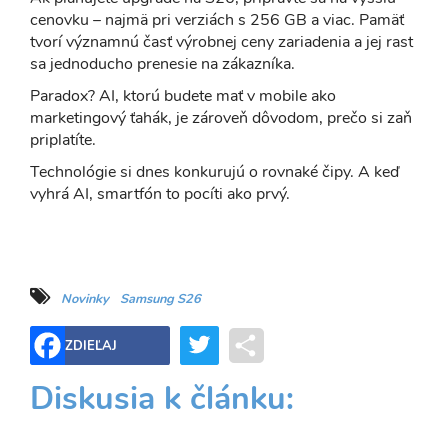
cenovku – najmä pri verziách s 256 GB a viac. Pamäť
tvorí významnú časť výrobnej ceny zariadenia a jej rast
sa jednoducho prenesie na zákazníka.
Paradox? AI, ktorú budete mať v mobile ako
marketingový ťahák, je zároveň dôvodom, prečo si zaň
priplatíte.
Technológie si dnes konkurujú o rovnaké čipy. A keď
vyhrá AI, smartfón to pocíti ako prvý.
Novinky
Samsung S26
Twitter
Share
ZDIEĽAJ
Diskusia k článku: