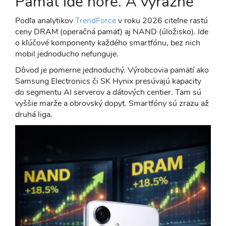
Pamäť ide hore. A výrazne
Podľa analytikov
TrendForce
v roku 2026 citeľne rastú
ceny DRAM (operačná pamäť) aj NAND (úložisko). Ide
o kľúčové komponenty každého smartfónu, bez nich
mobil jednoducho nefunguje.
Dôvod je pomerne jednoduchý. Výrobcovia pamätí ako
Samsung Electronics či SK Hynix presúvajú kapacity
do segmentu AI serverov a dátových centier. Tam sú
vyššie marže a obrovský dopyt. Smartfóny sú zrazu až
druhá liga.