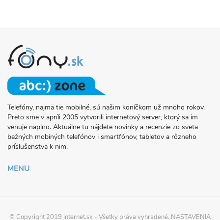
Telefóny, najmä tie mobilné, sú našim koníčkom už mnoho rokov.
O
Preto sme v apríli 2005 vytvorili internetový server, ktorý sa im
PROJEKTE
venuje naplno. Aktuálne tu nájdete novinky a recenzie zo sveta
FONY.SK
bežných mobiných telefónov i smartfónov, tabletov a rôzneho
príslušenstva k nim.
MENU
© Copyright 2019
internet.sk
- Všetky práva vyhradené.
NASTAVENIA