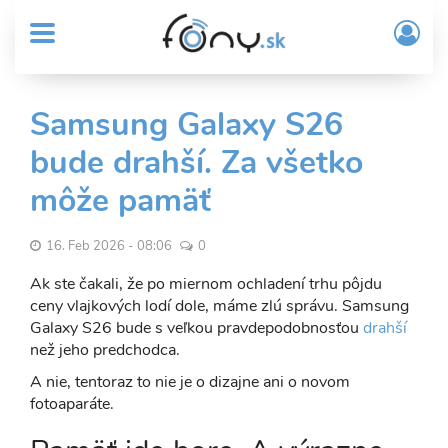
User
Skočiť
Prih
na
MENU
account
/
hlavný
Regi
menu
obsah
Sub
Samsung Galaxy S26
Header
bude drahší. Za všetko
menu
môže pamäť
16. Feb 2026 - 08:06
0
Ak ste čakali, že po miernom ochladení trhu pôjdu
ceny vlajkových lodí dole, máme zlú správu. Samsung
Galaxy S26 bude s veľkou pravdepodobnosťou
drahší
než jeho predchodca.
A nie, tentoraz to nie je o dizajne ani o novom
fotoaparáte.