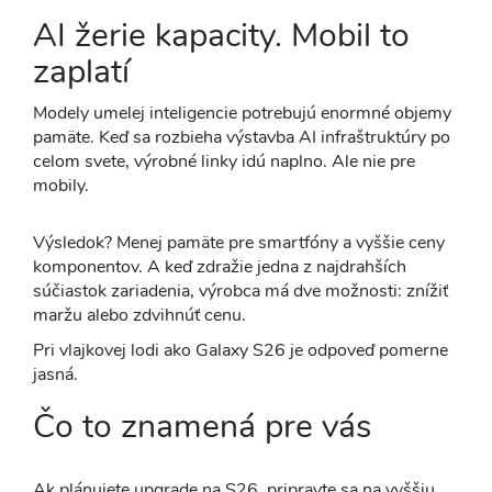
AI žerie kapacity. Mobil to
zaplatí
Modely umelej inteligencie potrebujú enormné objemy
pamäte. Keď sa rozbieha výstavba AI infraštruktúry po
celom svete, výrobné linky idú naplno. Ale nie pre
mobily.
Výsledok? Menej pamäte pre smartfóny a vyššie ceny
komponentov. A keď zdražie jedna z najdrahších
súčiastok zariadenia, výrobca má dve možnosti: znížiť
maržu alebo zdvihnúť cenu.
Pri vlajkovej lodi ako Galaxy S26 je odpoveď pomerne
jasná.
Čo to znamená pre vás
Ak plánujete upgrade na S26, pripravte sa na vyššiu