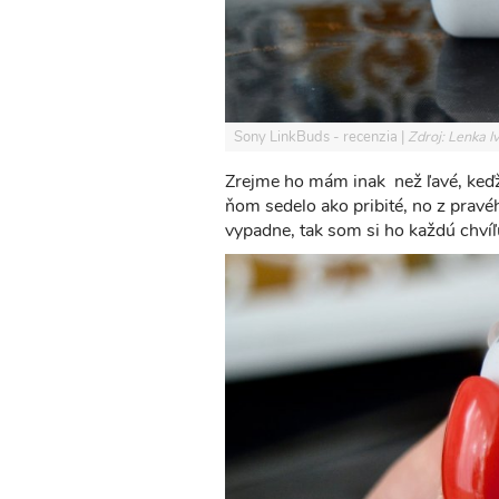
Sony LinkBuds - recenzia
Zdroj: Lenka 
Zrejme ho mám inak než ľavé, keď
ňom sedelo ako pribité, no z pravé
vypadne, tak som si ho každú chvíľ