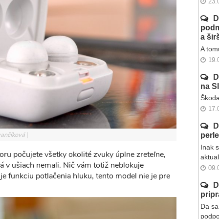
23.
D
podm
a ši
A tomu
19.
D
na S
Škoda
17.
D
Ivančíková
perl
Inak 
oru počujete všetky okolité zvuky úplne zreteľne,
aktua
á v ušiach nemali. Nič vám totiž neblokuje
09.
e funkciu potlačenia hluku, tento model nie je pre
D
prip
Da sa 
podpo