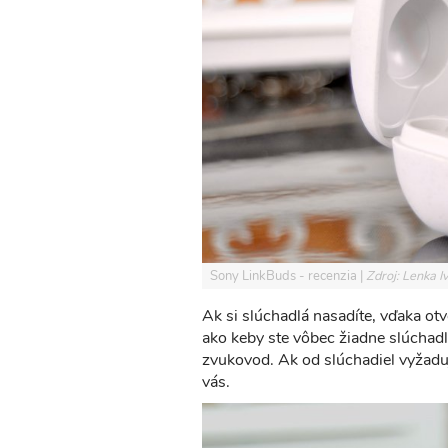
Sony LinkBuds - recenzia
Zdroj: Lenka 
Ak si slúchadlá nasadíte, vďaka otv
ako keby ste vôbec žiadne slúchadl
zvukovod. Ak od slúchadiel vyžaduj
vás.