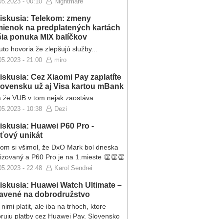
05.2023 - 00:10
Nightmare
iskusia: Telekom: zmeny
ienok na predplatených kartách
ršia ponuka MIX balíčkov
to hovoria že zlepšujú služby...
05.2023 - 21:00
miro
iskusia: Cez Xiaomi Pay zaplatíte
lovensku už aj Visa kartou mBank
 že VUB v tom nejak zaostáva
05.2023 - 10:38
Dezi
iskusia: Huawei P60 Pro -
eťový unikát
som si všimol, že DxO Mark bol dneska
lizovaný a P60 Pro je na 1.mieste 👏👏👏
05.2023 - 22:48
Karol Sendrei
iskusia: Huawei Watch Ultimate –
ravené na dobrodružstvo
nimi platit, ale iba na trhoch, ktore
ruju platby cez Huawei Pay. Slovensko