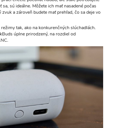
ať sa, sú ideálne. Môžete ich mať nasadené počas
ný zvuk a zároveň budete mať prehľad, čo sa deje vo
ť režimy tak, ako na konkurenčných slúchadlách.
nkBuds úplne prirodzený, na rozdiel od
 ANC.