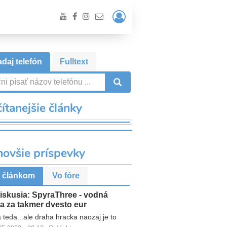
Prihlásiť
/
Registrácia
daj telefón
Fulltext
VYHĽADÁVANIE
ítanejšie články
novšie príspevky
 článkom
Vo fóre
iskusia: SpyraThree - vodná
a za takmer dvesto eur
 teda...ale draha hracka naozaj je to