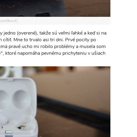
Ivančíková
jedno (overené), takže sú veľmi ľahké a keď si na
cítiť. Mne to trvalo asi tri dni. Prvé pocity po
ajmä pravé ucho mi robilo problémy a musela som
elko", ktoré napomáha pevnému prichyteniu v ušiach