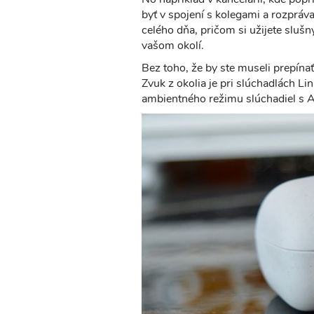
byť v spojení s kolegami a rozpráv
celého dňa, pričom si užijete sluš
vašom okolí.
Bez toho, že by ste museli prepína
Zvuk z okolia je pri slúchadlách Li
ambientného režimu slúchadiel s