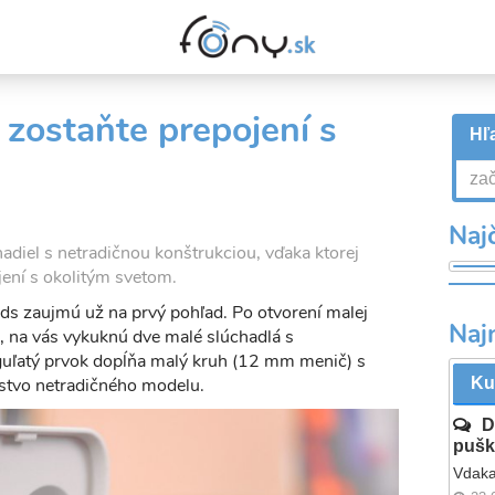
zostaňte prepojení s
Hľa
Najč
diel s netradičnou konštrukciou, vďaka ktorej
jení s okolitým svetom.
s zaujmú už na prvý pohľad. Po otvorení malej
Naj
e, na vás vykuknú dve malé slúchadlá s
guľatý prvok dopĺňa malý kruh (12 mm menič) s
mstvo netradičného modelu.
Ku
D
pušk
Vdaka