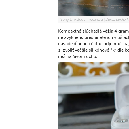
Sony LinkBuds - recenzia
Zdroj: Lenka 
Kompaktné slúchadlá vážia 4 gramy 
ne zvyknete, prestanete ich v ušiach 
nasadení neboli úplne príjemné, n
si zvoliť väčšie silikónové "krídi
než na ľavom uchu.