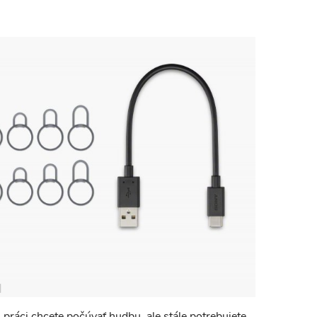
i práci chcete počúvať hudbu, ale stále potrebujete