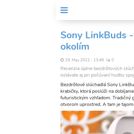
Skočiť
User
na
MENU
Sub
account
hlavný
Header
obsah
menu
menu
Sony LinkBuds - 
okolím
29. May 2022 - 13:48
0
Recenzia úplne bezdrôtových slúcha
ostávate aj pri počúvaní hudby spo
Bezdrôtové slúchadlá Sony LinkBud
krabičky, ktorá poslúži na dobíjani
futuristickým vzhľadom. Tradičný 
otvorom uprostred. A tam je tajo