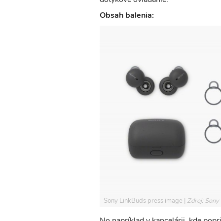
Obsah balenia:
Sony LinkBuds press image
Zdroj: Sony
No napríklad v kancelárii, kde popr