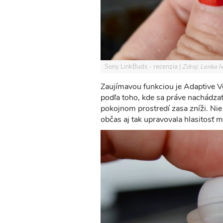
Sony LinkBuds - recenzia
Zdroj: Lenka 
Zaujímavou funkciou je Adaptive Vo
podľa toho, kde sa práve nachádzat
pokojnom prostredí zasa zníži. Nie
občas aj tak upravovala hlasitosť 