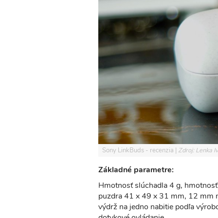
Sony LinkBuds - recenzia
Zdroj: Lenka 
Základné parametre:
Hmotnosť slúchadla 4 g, hmotnosť
puzdra 41 x 49 x 31 mm, 12 mm m
výdrž na jedno nabitie podľa výrob
dotykové ovládanie.