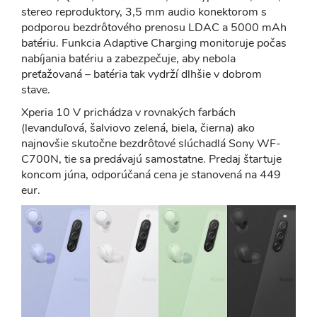
stereo reproduktory, 3,5 mm audio konektorom s
podporou bezdrôtového prenosu LDAC a 5000 mAh
batériu. Funkcia Adaptive Charging monitoruje počas
nabíjania batériu a zabezpečuje, aby nebola
preťažovaná – batéria tak vydrží dlhšie v dobrom
stave.
Xperia 10 V prichádza v rovnakých farbách
(levanduľová, šalviovo zelená, biela, čierna) ako
najnovšie skutočne bezdrôtové slúchadlá Sony WF-
C700N, tie sa predávajú samostatne. Predaj štartuje
koncom júna, odporúčaná cena je stanovená na 449
eur.