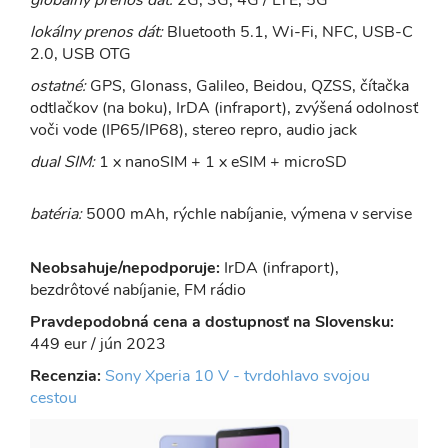
lokálny prenos dát:
Bluetooth 5.1, Wi-Fi, NFC, USB-C
2.0, USB OTG
ostatné:
GPS, Glonass, Galileo, Beidou, QZSS, čítačka
odtlačkov (na boku), IrDA (infraport), zvýšená odolnosť
voči vode (IP65/IP68), stereo repro, audio jack
dual SIM:
1 x nanoSIM + 1 x eSIM + microSD
batéria:
5000 mAh, rýchle nabíjanie, výmena v servise
Neobsahuje/nepodporuje:
IrDA (infraport),
bezdrôtové nabíjanie, FM rádio
Pravdepodobná cena a dostupnosť na Slovensku:
449 eur / jún 2023
Recenzia:
Sony Xperia 10 V - tvrdohlavo svojou
cestou