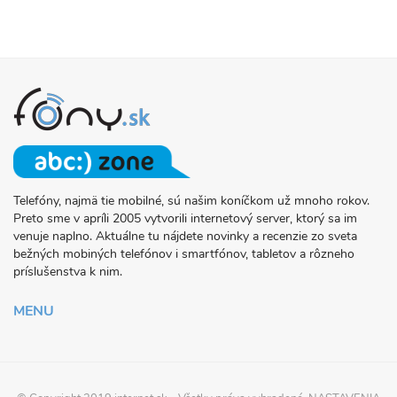
Telefóny, najmä tie mobilné, sú našim koníčkom už mnoho rokov.
O
Preto sme v apríli 2005 vytvorili internetový server, ktorý sa im
PROJEKTE
venuje naplno. Aktuálne tu nájdete novinky a recenzie zo sveta
FONY.SK
bežných mobiných telefónov i smartfónov, tabletov a rôzneho
príslušenstva k nim.
MENU