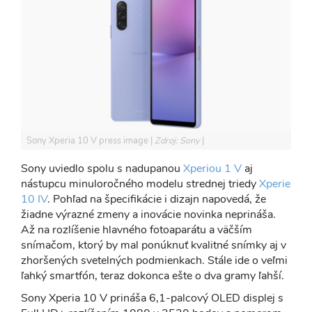
Sony Xperia 10 V press image
Zdroj: Sony
Sony uviedlo spolu s nadupanou
Xperiou 1 V
aj
nástupcu minuloročného modelu strednej triedy
Xperie
10 IV
. Pohľad na špecifikácie i dizajn napovedá, že
žiadne výrazné zmeny a inovácie novinka neprináša.
Až na rozlíšenie hlavného fotoaparátu a väčším
snímačom, ktorý by mal ponúknuť kvalitné snímky aj v
zhoršených svetelných podmienkach. Stále ide o veľmi
ľahký smartfón, teraz dokonca ešte o dva gramy ľahší.
Sony Xperia 10 V prináša 6,1-palcový OLED displej s