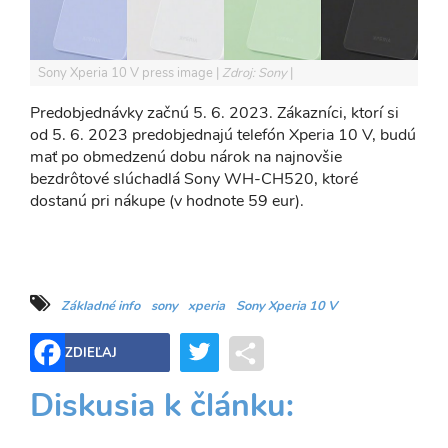
Sony Xperia 10 V press image
Zdroj: Sony
Predobjednávky začnú 5. 6. 2023. Zákazníci, ktorí si
od 5. 6. 2023 predobjednajú telefón Xperia 10 V, budú
mať po obmedzenú dobu nárok na najnovšie
bezdrôtové slúchadlá Sony WH-CH520, ktoré
dostanú pri nákupe (v hodnote 59 eur).
Základné info
sony
xperia
Sony Xperia 10 V
Twitter
Share
ZDIEĽAJ
Diskusia k článku: