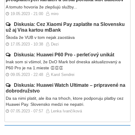
A tomuto hovoria že zlepšujú služby...
19.05.2023 - 21:00
miro
Diskusia: Cez Xiaomi Pay zaplatíte na Slovensku
už aj Visa kartou mBank
Škoda že VUB v tom nejak zaostáva
17.05.2023 - 10:38
Dezi
Diskusia: Huawei P60 Pro - perleťový unikát
Inak som si všimol, že DxO Mark bol dneska aktualizovaný a
P60 Pro je na 1.mieste 👏👏👏
09.05.2023 - 22:48
Karol Sendrei
Diskusia: Huawei Watch Ultimate – pripravené na
dobrodružstvo
Da sa nimi platit, ale iba na trhoch, ktore podporuju platby cez
Huawei Pay. Slovensko medzi ne nepatri.
07.05.2023 - 07:57
Lenka Ivančíková