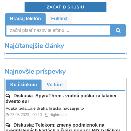
ZAČAŤ DISKUSIU
Hľadaj telefón
Fulltext
V
Najčítanejšie články
Najnovšie príspevky
Ku článkom
Vo fóre
Diskusia: SpyraThree - vodná puška za takmer
dvesto eur
Vdaka teda...ale draha hracka naozaj je to
23.05.2023 - 00:10
Nightmare
Diskusia: Telekom: zmeny podmienok na
predplatených kartách a širšia ponuka MIX balíčkov