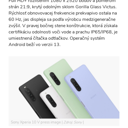
Full HD+ rozlíšením 1080 x 2520 bodov a pomerom
strán 21:9, krytý odolným sklom Gorilla Glass Victus.
Rýchlosť obnovovacej frekvencie prekvapivo ostala na
60 Hz, jas displeja sa podľa výrobcu medzigeneračne
zvýšil. V pravej bočnej stene konštrukcie, ktorá získala
certifikáciu odolnosti voči vode a prachu IP65/IP68, je
umiestnená čítačka odtlačkov. Operačný systém
Android beží vo verzii 13.
Sony Xperia 10 V press image
Zdroj: Sony