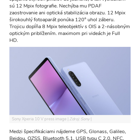
sú 12 Mpix fotografie. Nechýba mu PDAF
zaostrovanie ani optická stabilizácia obrazu. 12 Mpix
širokouhlý fotoaparát ponúka 120° uhol záberu.
Trojicu dopĺňa 8 Mpix teleobjektív s OIS a 2-násobným
optickým priblížením. maximom pri videách je Full
HD.
Sony Xperia 10 V press image
Zdroj: Sony
Medzi špecifikáciami nájdeme GPS, Glonass, Galileo,
Beidou, QZSS, Bluetooth 5.1, USB typu C 2.0, NFC,