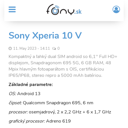
User
Skočiť
Prih
na
MENU
account
/
hlavný
Regi
menu
obsah
Sub
Sony Xperia 10 V
Header
menu
11. May 2023 - 14:11
0
Kompaktný a ľahký dual SIM android so 6,1'' Full HD+
displejom, Snapdragonom 695 5G, 6 GB RAM, 48
Mpix hlavným fotoaparátom s OIS, certifikáciou
IP65/IP68, stereo repro a 5000 mAh batériou.
Základné parametre:
OS:
Android 13
čipset:
Qualcomm Snapdragon 695, 6 nm
procesor:
osemjadrový, 2 x 2,2 GHz + 6 x 1,7 GHz
grafický procesor:
Adreno 619