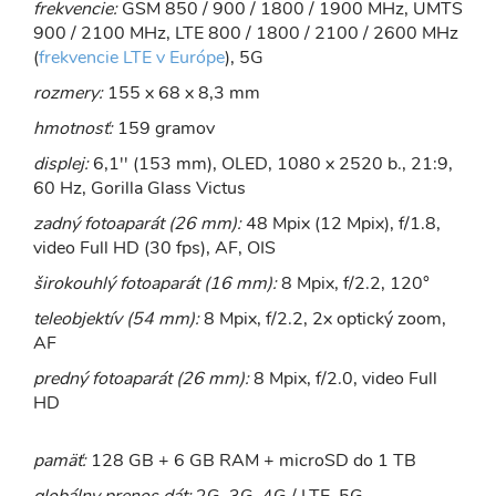
frekvencie:
GSM 850 / 900 / 1800 / 1900 MHz, UMTS
900 / 2100 MHz, LTE 800 / 1800 / 2100 / 2600 MHz
(
frekvencie LTE v Európe
), 5G
rozmery:
155 x 68 x 8,3 mm
hmotnosť:
159 gramov
displej:
6,1'' (153 mm), OLED, 1080 x 2520 b., 21:9,
60 Hz, Gorilla Glass Victus
zadný fotoaparát (26 mm):
48 Mpix (12 Mpix), f/1.8,
video Full HD (30 fps), AF, OIS
širokouhlý fotoaparát (16 mm):
8 Mpix, f/2.2, 120°
teleobjektív (54 mm):
8 Mpix, f/2.2, 2x optický zoom,
AF
predný fotoaparát (26 mm):
8 Mpix, f/2.0, video Full
HD
pamäť:
128 GB + 6 GB RAM + microSD do 1 TB
globálny prenos dát:
2G, 3G, 4G / LTE, 5G