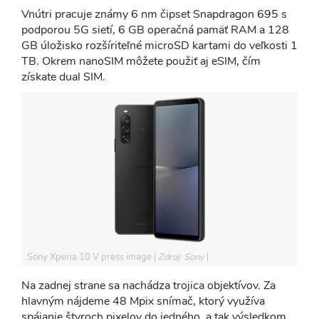
Vnútri pracuje známy 6 nm čipset Snapdragon 695 s
podporou 5G sietí, 6 GB operačná pamäť RAM a 128
GB úložisko rozšíriteľné microSD kartami do veľkosti 1
TB. Okrem nanoSIM môžete použiť aj eSIM, čím
získate dual SIM.
Sony Xperia 10 V press image
Zdroj: Sony
Na zadnej strane sa nachádza trojica objektívov. Za
hlavným nájdeme 48 Mpix snímač, ktorý využíva
spájanie štyroch pixelov do jedného, a tak výsledkom