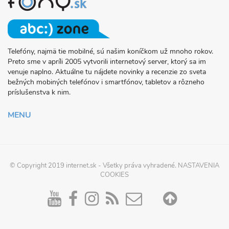
Telefóny, najmä tie mobilné, sú našim koníčkom už mnoho rokov.
O
Preto sme v apríli 2005 vytvorili internetový server, ktorý sa im
PROJEKTE
venuje naplno. Aktuálne tu nájdete novinky a recenzie zo sveta
FONY.SK
bežných mobiných telefónov i smartfónov, tabletov a rôzneho
príslušenstva k nim.
MENU
© Copyright 2019
internet.sk
- Všetky práva vyhradené.
NASTAVENIA
COOKIES