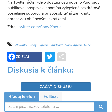
Na Twitter účte, kde o dostupnosti nového Androidu
publikoval príspevok, spomína vylepšené bezdrôtové
posielanie súborov a prispôsobiteľnú zamknutú
obrazovku obľúbenými skratkami.
Zdroj:
twitter.com/Sony Xperia
Novinky
sony
xperia
android
Sony Xperia 10 V
Twitter
Share
ZDIEĽAJ
Diskusia k článku:
ZAČAŤ DISKUSIU
Hľadaj telefón
Fulltext
V