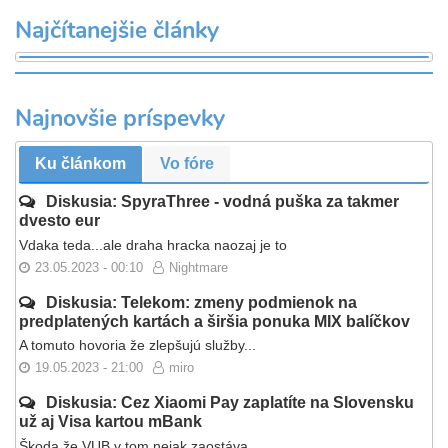
Najčítanejšie články
Najnovšie príspevky
Ku článkom
Vo fóre
Diskusia: SpyraThree - vodná puška za takmer
dvesto eur
Vdaka teda...ale draha hracka naozaj je to
23.05.2023 - 00:10
Nightmare
Diskusia: Telekom: zmeny podmienok na
predplatených kartách a širšia ponuka MIX balíčkov
A tomuto hovoria že zlepšujú služby...
19.05.2023 - 21:00
miro
Diskusia: Cez Xiaomi Pay zaplatíte na Slovensku
už aj Visa kartou mBank
Škoda že VUB v tom nejak zaostáva