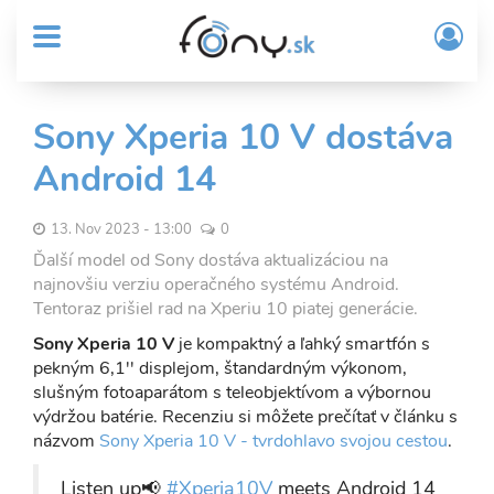
User
Skočiť
Prih
na
MENU
account
/
hlavný
Regi
menu
obsah
Sub
Sony Xperia 10 V dostáva
Header
Android 14
menu
13. Nov 2023 - 13:00
0
Ďalší model od Sony dostáva aktualizáciou na
najnovšiu verziu operačného systému Android.
Tentoraz prišiel rad na Xperiu 10 piatej generácie.
Sony Xperia 10 V
je kompaktný a ľahký smartfón s
pekným 6,1'' displejom, štandardným výkonom,
slušným fotoaparátom s teleobjektívom a výbornou
výdržou batérie. Recenziu si môžete prečítať v článku s
názvom
Sony Xperia 10 V - tvrdohlavo svojou cestou
.
Listen up📢
#Xperia10V
meets Android 14