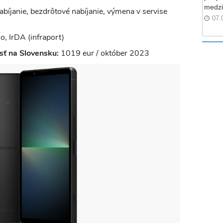
medzi
íjanie, bezdrôtové nabíjanie, výmena v servise
07.
o, IrDA (infraport)
ť na Slovensku:
1019 eur / október 2023