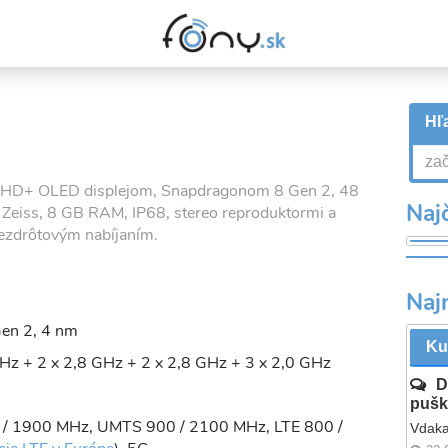
Hľa
ll HD+ OLED displejom, Snapdragonom 8 Gen 2, 48
Najč
 Zeiss, 8 GB RAM, IP68, stereo reproduktormi a
ezdrôtovým nabíjaním.
Naj
en 2, 4 nm
Ku
Hz + 2 x 2,8 GHz + 2 x 2,8 GHz + 3 x 2,0 GHz
D
pušk
 / 1900 MHz, UMTS 900 / 2100 MHz, LTE 800 /
Vdaka