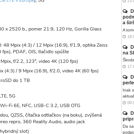
cie LTE v Európe
), 5G
23.
D
podm
a ši
0 x 2520 b., pomer 21:9, 120 Hz, Gorilla Glass
A tomu
19.
:
48 Mpix (4:3) / 12 Mpix (16:9), f/1.9, optika Zeiss
D
 fps), PDAF, OIS, tlačidlo spúšte
na S
Škoda
Mpix, f/2.2, 123°, video 4K (120 fps)
17.
x (4:3) / 9 Mpix (16:9), f/2.0, video 4K (60 fps)
D
roSD do 1 TB
perl
Inak 
LTE, 5G
aktua
09.
, Wi-Fi 6E, NFC, USB-C 3.2, USB OTG
D
dou, QZSS, čítačka odtlačkov (na boku), zvýšená
prip
ereo repro, 360 Reality Audio, audio jack
Da sa 
hybridný slot)
podpo