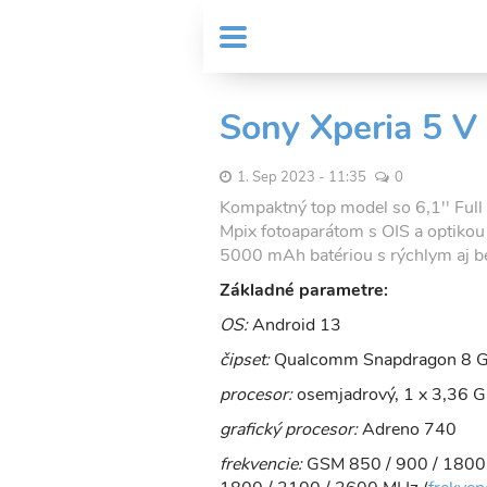
Skočiť
User
na
MENU
Sub
account
hlavný
Header
obsah
menu
menu
Sony Xperia 5 V
1. Sep 2023 - 11:35
0
Kompaktný top model so 6,1'' Fu
Mpix fotoaparátom s OIS a optikou
5000 mAh batériou s rýchlym aj b
Základné parametre:
OS:
Android 13
čipset:
Qualcomm Snapdragon 8 G
procesor:
osemjadrový, 1 x 3,36 G
grafický procesor:
Adreno 740
frekvencie:
GSM 850 / 900 / 1800