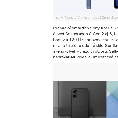
Sony Xperia 5 V press image
Zdroj: Son
Prémiový smartfón Sony Xperia 5 
čipset Snapdragon 8 Gen 2 aj 6,1
bodov a 120 Hz obnovovacou frekve
stranu telefónu odolné sklo Gorilla
akéhokoľvek výrezu či otvoru. Se
nahrávať 4K videá je umiestnená n