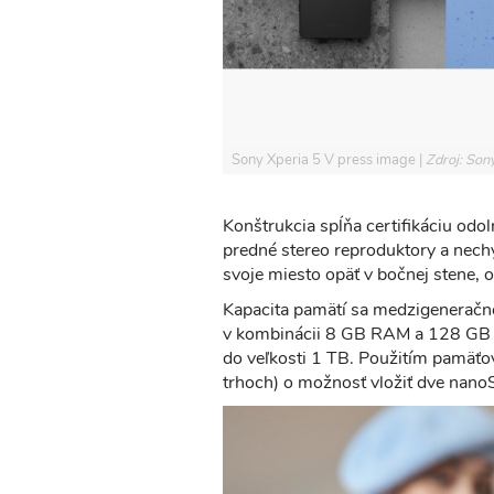
Sony Xperia 5 V press image
Zdroj: Son
Konštrukcia spĺňa certifikáciu odo
predné stereo reproduktory a nech
svoje miesto opäť v bočnej stene, 
Kapacita pamätí sa medzigeneračne
v kombinácii 8 GB RAM a 128 GB 
do veľkosti 1 TB. Použitím pamäťov
trhoch) o možnosť vložiť dve nanoSI