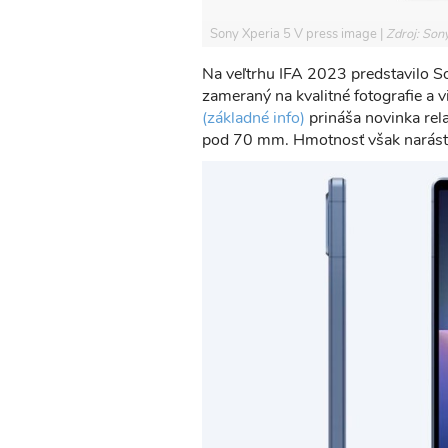
Sony Xperia 5 V press image
Zdroj: Son
Na veľtrhu IFA 2023 predstavilo So
zameraný na kvalitné fotografie a 
(základné info)
prináša novinka rel
pod 70 mm. Hmotnosť však narást