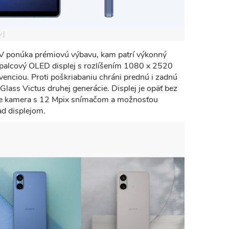
y
V ponúka prémiovú výbavu, kam patrí výkonný
-palcový OLED displej s rozlíšením 1080 x 2520
nciou. Proti poškriabaniu chráni prednú i zadnú
 Glass Victus druhej generácie. Displej je opäť bez
lfie kamera s 12 Mpix snímačom a možnosťou
ad displejom.