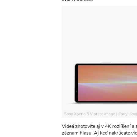
Sony Xperia 5 V press image
Zdroj: Son
Videá zhotovíte aj v 4K rozlíšení 
záznam hlasu. Aj keď nakrúcate vid