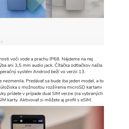
y
lnosti voči vode a prachu IP68. Nájdeme na nej
ýba ani 3,5 mm audio jack. Čítačka odtlačkov našla
operačný systém Android beží vo verzii 13.
 nezmenila. Predávať sa bude iba jeden model, a to
úložiska s možnosťou rozšírenia microSD kartami
ky prídete v prípade dual SIM verzie (na vybraných
M karty. Aktivovať si môžete aj profil s eSIM.