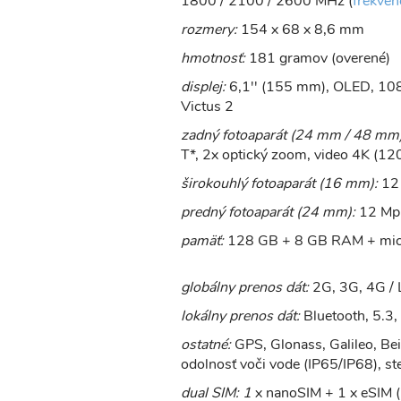
1800 / 2100 / 2600 MHz (
frekven
rozmery:
154 x 68 x 8,6 mm
hmotnosť:
181 gramov (overené)
displej:
6,1'' (155 mm), OLED, 108
Victus 2
zadný fotoaparát (24 mm / 48 mm)
T*, 2x optický zoom, video 4K (120
širokouhlý fotoaparát (16 mm):
12 
predný fotoaparát (24 mm):
12 Mpi
pamäť:
128 GB + 8 GB RAM + mic
globálny prenos dát:
2G, 3G, 4G / 
lokálny prenos dát:
Bluetooth, 5.3
ostatné:
GPS, Glonass, Galileo, Bei
odolnosť voči vode (IP65/IP68), st
dual SIM: 1
x nanoSIM + 1 x eSIM (