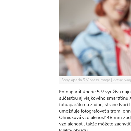
Sony Xperia 5 V press image
Zdroj: Son
Fotoaparát Xperie 5 V využíva najn
súčasťou aj vlajkového smartfónu 
fotoaparátu na zadnej strane tvorí
umožňuje fotografovať s tromi o
Ohnisková vzdialenosť 48 mm zodp
vzdialenosti, takže môžete zachyt
kvality obrazu.