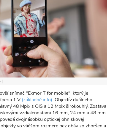
y
ovší snímač "Exmor T for mobile", ktorý je
Xperia 1 V
(základné info)
. Objektív duálneho
 hlavný 48 Mpix s OIS a 12 Mpix širokouhlý. Zostava
hniskovými vzdialenosťami 16 mm, 24 mm a 48 mm.
ovedá dvojnásobku optickej ohniskovej
iť objekty vo väčšom rozmere bez obáv zo zhoršenia