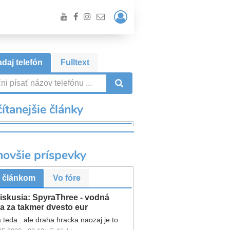
Prihlásiť
/
Registrácia
daj telefón
Fulltext
VYHĽADÁVANIE
ítanejšie články
novšie príspevky
 článkom
Vo fóre
iskusia: SpyraThree - vodná
a za takmer dvesto eur
 teda...ale draha hracka naozaj je to