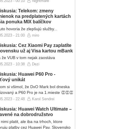
05.2023 - 00:10
Nightmare
iskusia: Telekom: zmeny
ienok na predplatených kartách
ršia ponuka MIX balíčkov
to hovoria že zlepšujú služby...
05.2023 - 21:00
miro
iskusia: Cez Xiaomi Pay zaplatíte
lovensku už aj Visa kartou mBank
 že VUB v tom nejak zaostáva
05.2023 - 10:38
Dezi
iskusia: Huawei P60 Pro -
eťový unikát
som si všimol, že DxO Mark bol dneska
lizovaný a P60 Pro je na 1.mieste 👏👏👏
05.2023 - 22:48
Karol Sendrei
iskusia: Huawei Watch Ultimate –
ravené na dobrodružstvo
nimi platit, ale iba na trhoch, ktore
ruju platby cez Huawei Pay. Slovensko