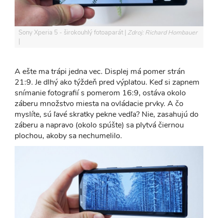
Sony Xperia 5 - širokouhlý fotoaparát
Zdroj: Richard Hombauer
A ešte ma trápi jedna vec. Displej má pomer strán
21:9. Je dlhý ako týždeň pred výplatou. Keď si zapnem
snímanie fotografií s pomerom 16:9, ostáva okolo
záberu množstvo miesta na ovládacie prvky. A čo
myslíte, sú ľavé skratky pekne vedľa? Nie, zasahujú do
záberu a napravo (okolo spúšte) sa plytvá čiernou
plochou, akoby sa nechumelilo.