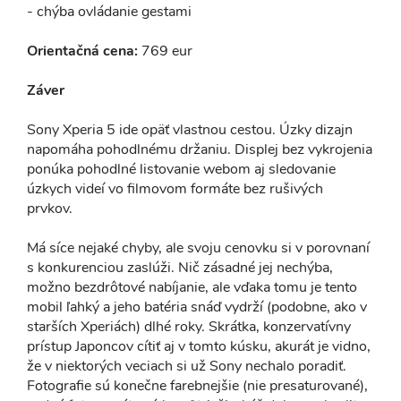
- chýba ovládanie gestami
Orientačná cena:
769 eur
Záver
Sony Xperia 5 ide opäť vlastnou cestou. Úzky dizajn
napomáha pohodlnému držaniu. Displej bez vykrojenia
ponúka pohodlné listovanie webom aj sledovanie
úzkych videí vo filmovom formáte bez rušivých
prvkov.
Má síce nejaké chyby, ale svoju cenovku si v porovnaní
s konkurenciou zaslúži. Nič zásadné jej nechýba,
možno bezdrôtové nabíjanie, ale vďaka tomu je tento
mobil ľahký a jeho batéria snáď vydrží (podobne, ako v
starších Xperiách) dlhé roky. Skrátka, konzervatívny
prístup Japoncov cítiť aj v tomto kúsku, akurát je vidno,
že v niektorých veciach si už Sony nechalo poradiť.
Fotografie sú konečne farebnejšie (nie presaturované),