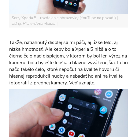
Sony Xperia 5 - rozdelenie obrazovky (YouTube na pozadí)
Zdroj: Richard Hombauer
Takže, natiahnutý displej sa mi páči, aj úzke telo, aj
nízka hmotnosť. Ale keby bola Xperia 5 nižšia o to
čierne čelo nad displejom, v ktorom by bol len výrez na
kameru, bola by ešte lepšia a hlavne vyváženejšia. Lebo
načo takéto čelo, ktoré nepočuť na kvalite hovoru či
hlasnej reprodukcii hudby a nebadať ho ani na kvalite
fotografií z prednej kamery. Veď uznajte.