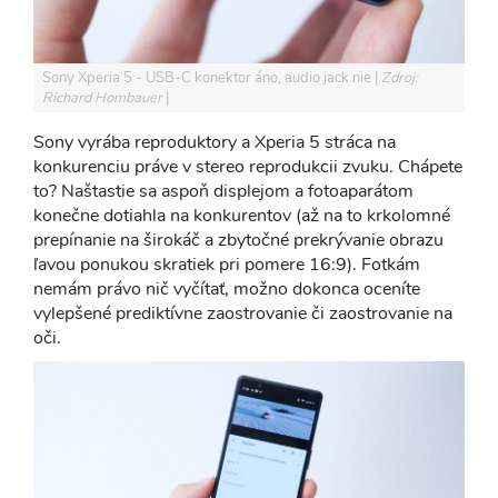
Sony Xperia 5 - USB-C konektor áno, audio jack nie
Zdroj:
Richard Hombauer
Sony vyrába reproduktory a Xperia 5 stráca na
konkurenciu práve v stereo reprodukcii zvuku. Chápete
to? Naštastie sa aspoň displejom a fotoaparátom
konečne dotiahla na konkurentov (až na to krkolomné
prepínanie na širokáč a zbytočné prekrývanie obrazu
ľavou ponukou skratiek pri pomere 16:9). Fotkám
nemám právo nič vyčítať, možno dokonca oceníte
vylepšené prediktívne zaostrovanie či zaostrovanie na
oči.