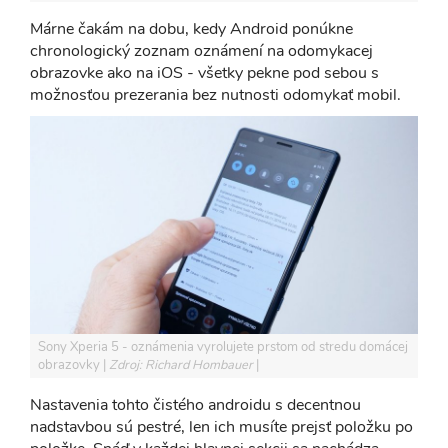
Márne čakám na dobu, kedy Android ponúkne
chronologický zoznam oznámení na odomykacej
obrazovke ako na iOS - všetky pekne pod sebou s
možnosťou prezerania bez nutnosti odomykať mobil.
Sony Xperia 5 - oznámenia vyrolujete prstom od stredu domácej
obrazovky
Zdroj: Richard Hombauer
Nastavenia tohto čistého androidu s decentnou
nadstavbou sú pestré, len ich musíte prejsť položku po