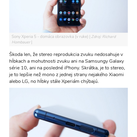
Sony Xperia 5 - domáca obrazovka (v ruke)
Zdroj: Richard
Hombauer
Škoda len, že stereo reprodukcia zvuku nedosahuje v
hĺbkach a mohutnosti zvuku ani na Samsungy Galaxy
série 10, ani na posledné iPhony. Skrátka, je to stereo,
je to lepšie než mono z jednej strany nejakého Xiaomi
alebo LG, no hĺbky stále Xperiám chýbajú.