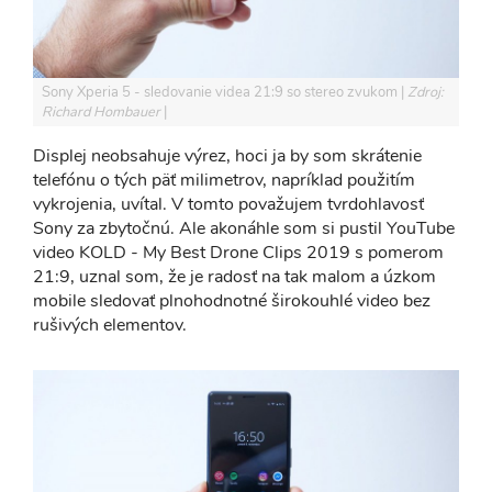
Sony Xperia 5 - sledovanie videa 21:9 so stereo zvukom
Zdroj:
Richard Hombauer
Displej neobsahuje výrez, hoci ja by som skrátenie
telefónu o tých päť milimetrov, napríklad použitím
vykrojenia, uvítal. V tomto považujem tvrdohlavosť
Sony za zbytočnú. Ale akonáhle som si pustil YouTube
video KOLD - My Best Drone Clips 2019 s pomerom
21:9, uznal som, že je radosť na tak malom a úzkom
mobile sledovať plnohodnotné širokouhlé video bez
rušivých elementov.