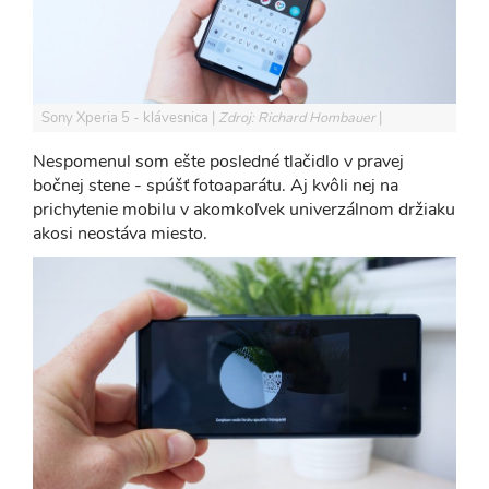
Sony Xperia 5 - klávesnica
Zdroj: Richard Hombauer
Nespomenul som ešte posledné tlačidlo v pravej
bočnej stene - spúšť fotoaparátu. Aj kvôli nej na
prichytenie mobilu v akomkoľvek univerzálnom držiaku
akosi neostáva miesto.