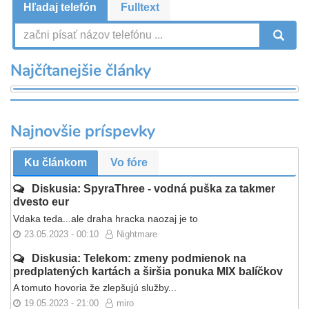
Hľadaj telefón
Fulltext
V
Najčítanejšie články
Najnovšie príspevky
Ku článkom
Vo fóre
Diskusia: SpyraThree - vodná puška za takmer
dvesto eur
Vdaka teda...ale draha hracka naozaj je to
23.05.2023 - 00:10
Nightmare
Diskusia: Telekom: zmeny podmienok na
predplatených kartách a širšia ponuka MIX balíčkov
A tomuto hovoria že zlepšujú služby...
19.05.2023 - 21:00
miro