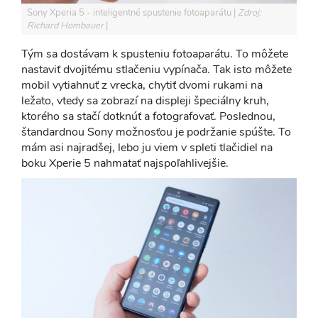
Sony Xperia 5 - inteligentné spustenie fotoaparátu
Zdroj:
Richard Hombauer
Tým sa dostávam k spusteniu fotoaparátu. To môžete
nastaviť dvojitému stlačeniu vypínača. Tak isto môžete
mobil vytiahnuť z vrecka, chytiť dvomi rukami na
ležato, vtedy sa zobrazí na displeji špeciálny kruh,
ktorého sa stačí dotknúť a fotografovať. Poslednou,
štandardnou Sony možnosťou je podržanie spúšte. To
mám asi najradšej, lebo ju viem v spleti tlačidiel na
boku Xperie 5 nahmatať najspoľahlivejšie.