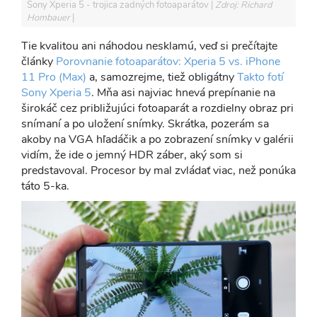
Sony Xperia 5 - trojica zadných fotoaparátov
Zdroj: Richard
Hombauer
Tie kvalitou ani náhodou nesklamú, veď si prečítajte
články
Porovnanie fotoaparátov: Xperia 5 vs. iPhone
11 Pro (Max)
a, samozrejme, tiež obligátny
Takto fotí
Sony Xperia 5
. Mňa asi najviac hnevá prepínanie na
širokáč cez približujúci fotoaparát a rozdielny obraz pri
snímaní a po uložení snímky. Skrátka, pozerám sa
akoby na VGA hľadáčik a po zobrazení snímky v galérii
vidím, že ide o jemný HDR záber, aký som si
predstavoval. Procesor by mal zvládať viac, než ponúka
táto 5-ka.