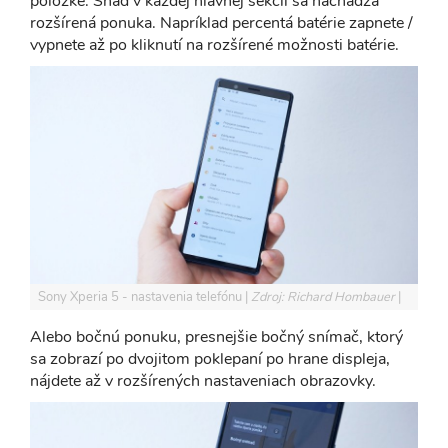
položke. Snáď v každej hlavnej sekcii sa nachádza
rozšírená ponuka. Napríklad percentá batérie zapnete /
vypnete až po kliknutí na rozšírené možnosti batérie.
Sony Xperia 5 - nastavenia telefónu
Zdroj: Richard Hombauer
Alebo bočnú ponuku, presnejšie bočný snímač, ktorý
sa zobrazí po dvojitom poklepaní po hrane displeja,
nájdete až v rozšírených nastaveniach obrazovky.