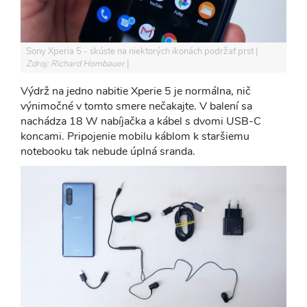
Sony Xperia 5 - skúste na niektorých ikonách podržať prst
Zdroj: Richard Hombauer
Výdrž na jedno nabitie Xperie 5 je normálna, nič
výnimočné v tomto smere nečakajte. V balení sa
nachádza 18 W nabíjačka a kábel s dvomi USB-C
koncami. Pripojenie mobilu káblom k staršiemu
notebooku tak nebude úplná sranda.