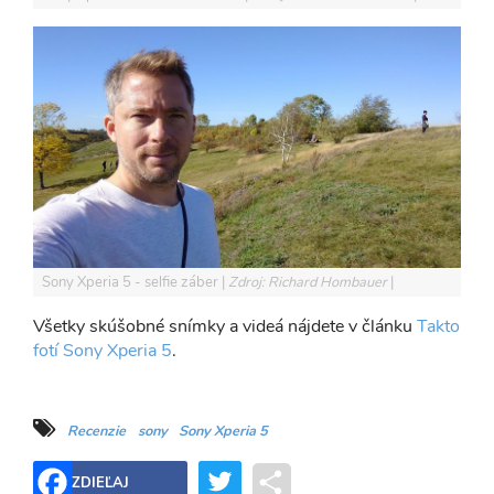
Sony Xperia 5 - selfie záber
Zdroj: Richard Hombauer
Všetky skúšobné snímky a videá nájdete v článku
Takto
fotí Sony Xperia 5
.
Recenzie
sony
Sony Xperia 5
Twitter
Share
ZDIEĽAJ