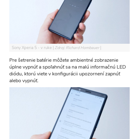
Sony Xperia 5 - v ruke
Zdroj: Richard Hombauer
Pre šetrenie batérie môžete ambientné zobrazenie
úplne vypnúť a spoľahnúť sa na malú informačnú LED
diódu, ktorú viete v konfigurácii upozornení zapnúť
alebo vypnúť.