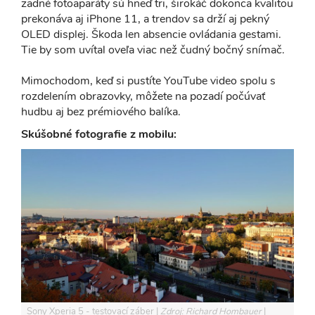
zadné fotoaparáty sú hneď tri, širokáč dokonca kvalitou
prekonáva aj iPhone 11, a trendov sa drží aj pekný
OLED displej. Škoda len absencie ovládania gestami.
Tie by som uvítal oveľa viac než čudný bočný snímač.
Mimochodom, keď si pustíte YouTube video spolu s
rozdelením obrazovky, môžete na pozadí počúvať
hudbu aj bez prémiového balíka.
Skúšobné fotografie z mobilu:
Sony Xperia 5 - testovací záber
Zdroj: Richard Hombauer