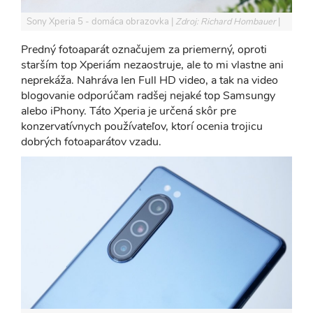
Sony Xperia 5 - domáca obrazovka
Zdroj: Richard Hombauer
Predný fotoaparát označujem za priemerný, oproti
starším top Xperiám nezaostruje, ale to mi vlastne ani
neprekáža. Nahráva len Full HD video, a tak na video
blogovanie odporúčam radšej nejaké top Samsungy
alebo iPhony. Táto Xperia je určená skôr pre
konzervatívnych používateľov, ktorí ocenia trojicu
dobrých fotoaparátov vzadu.