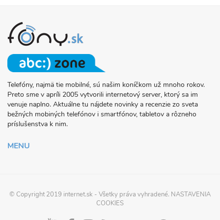
Telefóny, najmä tie mobilné, sú našim koníčkom už mnoho rokov.
O
Preto sme v apríli 2005 vytvorili internetový server, ktorý sa im
PROJEKTE
venuje naplno. Aktuálne tu nájdete novinky a recenzie zo sveta
FONY.SK
bežných mobiných telefónov i smartfónov, tabletov a rôzneho
príslušenstva k nim.
MENU
© Copyright 2019
internet.sk
- Všetky práva vyhradené.
NASTAVENIA
COOKIES