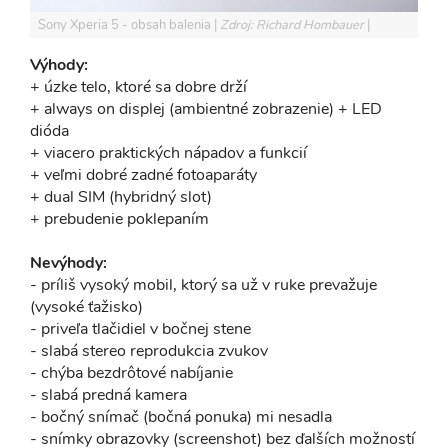
Sony Xperia 5 - obsah balenia
Zdroj: Richard Hombauer
Výhody:
+ úzke telo, ktoré sa dobre drží
+ always on displej (ambientné zobrazenie) + LED
dióda
+ viacero praktických nápadov a funkcií
+ veľmi dobré zadné fotoaparáty
+ dual SIM (hybridný slot)
+ prebudenie poklepaním
Nevýhody:
- príliš vysoký mobil, ktorý sa už v ruke prevažuje
(vysoké ťažisko)
- priveľa tlačidiel v bočnej stene
- slabá stereo reprodukcia zvukov
- chýba bezdrôtové nabíjanie
- slabá predná kamera
- bočný snímač (bočná ponuka) mi nesadla
- snímky obrazovky (screenshot) bez ďalších možností