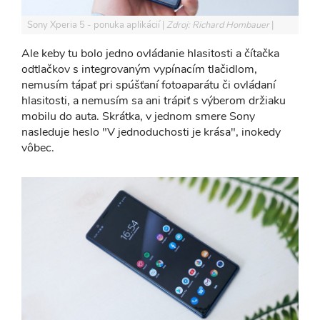
Sony Xperia 5 - ponuka aplikácií
Zdroj: Richard Hombauer
Ale keby tu bolo jedno ovládanie hlasitosti a čítačka
odtlačkov s integrovaným vypínacím tlačidlom,
nemusím tápať pri spúšťaní fotoaparátu či ovládaní
hlasitosti, a nemusím sa ani trápiť s výberom držiaku
mobilu do auta. Skrátka, v jednom smere Sony
nasleduje heslo "V jednoduchosti je krása", inokedy
vôbec.