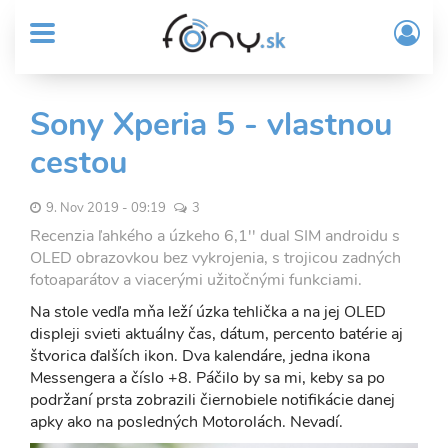
User
Skočiť
Prih
na
MENU
account
/
hlavný
Regi
menu
obsah
Sub
Sony Xperia 5 - vlastnou
Header
cestou
menu
9. Nov 2019 - 09:19
3
Recenzia ľahkého a úzkeho 6,1'' dual SIM androidu s
OLED obrazovkou bez vykrojenia, s trojicou zadných
fotoaparátov a viacerými užitočnými funkciami.
Na stole vedľa mňa leží úzka tehlička a na jej OLED
displeji svieti aktuálny čas, dátum, percento batérie aj
štvorica ďalších ikon. Dva kalendáre, jedna ikona
Messengera a číslo +8. Páčilo by sa mi, keby sa po
podržaní prsta zobrazili čiernobiele notifikácie danej
apky ako na posledných Motorolách. Nevadí.