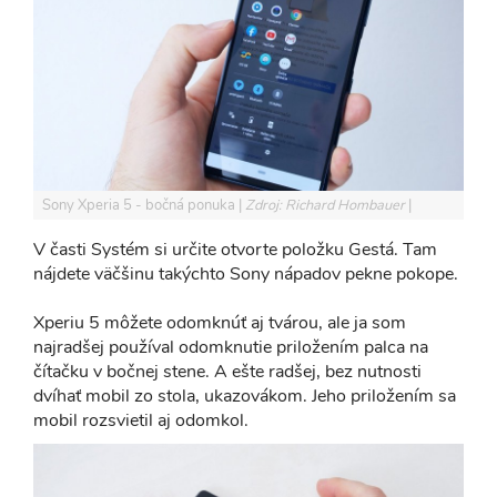
Sony Xperia 5 - bočná ponuka
Zdroj: Richard Hombauer
V časti Systém si určite otvorte položku Gestá. Tam
nájdete väčšinu takýchto Sony nápadov pekne pokope.
Xperiu 5 môžete odomknúť aj tvárou, ale ja som
najradšej používal odomknutie priložením palca na
čítačku v bočnej stene. A ešte radšej, bez nutnosti
dvíhať mobil zo stola, ukazovákom. Jeho priložením sa
mobil rozsvietil aj odomkol.