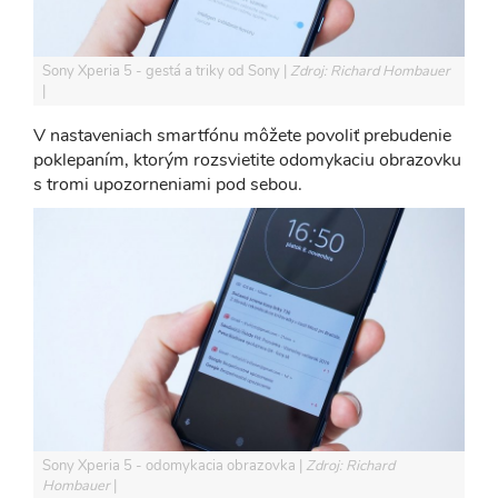
Sony Xperia 5 - gestá a triky od Sony
Zdroj: Richard Hombauer
V nastaveniach smartfónu môžete povoliť prebudenie
poklepaním, ktorým rozsvietite odomykaciu obrazovku
s tromi upozorneniami pod sebou.
Sony Xperia 5 - odomykacia obrazovka
Zdroj: Richard
Hombauer