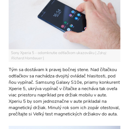
Sony Xperia 5 - odomknutie odtlačkom ukazováku
Zdroj:
Richard Hombauer
Tým sa dostávam k pravej bočnej stene. Nad čítačkou
odtlačkov sa nachádza dvojitý ovládač hlasitosti, pod
ňou vypínač. Samsung Galaxy S10e, priamy konkurent
Xperie 5, ukrýva vypínač v čítačke a necháva tak oveľa
viac priestoru napríklad pre držiak mobilu v aute.
Xperiu 5 by som jednoznačne v aute prikladal na
magnetický držiak. Minulý rok som ich zopár otestoval,
prečítajte si Veľký test magnetických držiakov do auta.