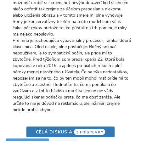
možnosť urobiť si screenshot nevýhodou..veď keď si chcem
niečo odfotiť tak zrejme za účelom preposlania niekomu
alebo uloženia obrazu a v tomto smere mi plne vyhovuje.
Sony je konzervatívny telefón na tento model som však
čakal pár rokov pretože to, čo púšťali na trh pominulé roky
ma nejako neoslovilo.
Pre mňa je rozhodujúca výbava, silný procesor, ramka, dobrá
klávesnica. Oled displej plne postačuje. Bočný snímač
nepoužívam, je to sympatický počin, ale príde mi to
zbytočné. Pred týždňom som predal xperia Z2, ktorá bola
kupovaná v roku 2015! a aj dnes po piatich rokoch splní
nároky menej náročného užívateľa. Čo sa týka nedostatkov,
nepozerám sa na to, čo by ten mobil mohol mať príde mi to
zbytočné a zcestné. Hodnotím to, čo mi ponúka a čo
využívam a z tohto hľadiska ma štve jedine nie vždy
reagujúci skener odtlačku prsta, čo ma dosť zaráža. Ale
určite to nie je dôvod na reklamáciu, ale inžinieri zrejme
niekde urobili chybu..
CELÁ DISKUSIA
3 PRÍSPEVKY