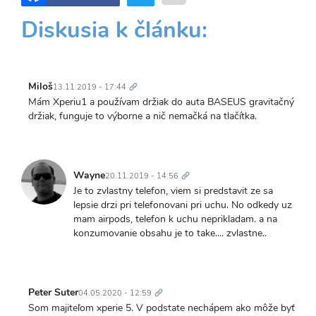
Diskusia k článku:
Trvalý
odkaz
Miloš
13.11.2019 - 17:44
Mám Xperiu1 a používam držiak do auta BASEUS gravitačný
držiak, funguje to výborne a nič nemačká na tlačítka.
Trvalý
odkaz
Wayne
20.11.2019 - 14:56
Je to zvlastny telefon, viem si predstavit ze sa
lepsie drzi pri telefonovani pri uchu. No odkedy uz
mam airpods, telefon k uchu neprikladam. a na
konzumovanie obsahu je to take.... zvlastne..
Trvalý
odkaz
Peter Suter
04.05.2020 - 12:59
Som majiteľom xperie 5. V podstate nechápem ako môže byť