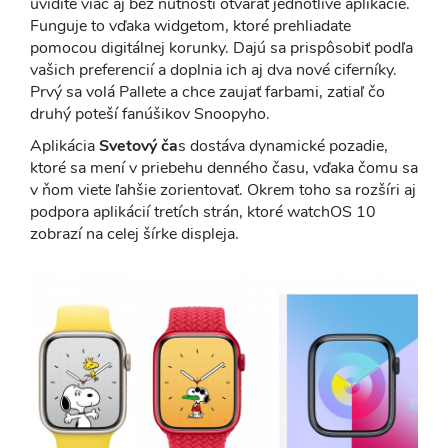
uvidíte viac aj bez nutnosti otvárať jednotlivé aplikácie.
Funguje to vďaka widgetom, ktoré prehliadate
pomocou digitálnej korunky. Dajú sa prispôsobiť podľa
vašich preferencií a doplnia ich aj dva nové ciferníky.
Prvý sa volá Pallete a chce zaujať farbami, zatiaľ čo
druhý poteší fanúšikov Snoopyho.
Aplikácia
Svetový ča
s dostáva dynamické pozadie,
ktoré sa mení v priebehu denného času, vďaka čomu sa
v ňom viete ľahšie zorientovať. Okrem toho sa rozšíri aj
podpora aplikácií tretích strán, ktoré watchOS 10
zobrazí na celej šírke displeja.