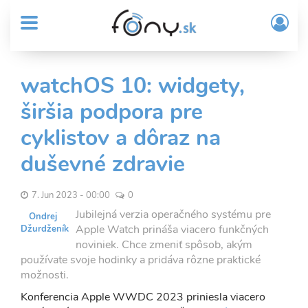
User
Skočiť
Prih
na
MENU
account
/
hlavný
Regi
menu
obsah
Sub
watchOS 10: widgety,
Header
širšia podpora pre
menu
cyklistov a dôraz na
duševné zdravie
7. Jun 2023 - 00:00
0
Jubilejná verzia operačného systému pre
Ondrej
Apple Watch prináša viacero funkčných
Džurdženík
noviniek. Chce zmeniť spôsob, akým
používate svoje hodinky a pridáva rôzne praktické
možnosti.
Konferencia Apple WWDC 2023 priniesla viacero