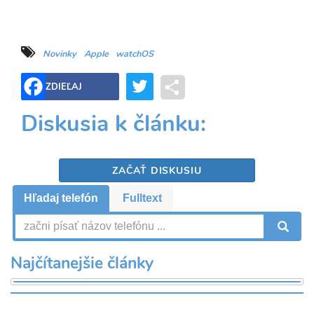
Novinky
Apple
watchOS
Twitter
Share
ZDIEĽAJ
Diskusia k článku:
ZAČAŤ DISKUSIU
Hľadaj telefón
Fulltext
V
Najčítanejšie články