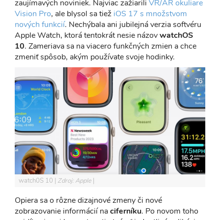
zaujímavých noviniek. Najviac zažiarili
VR/AR okuliare
Vision Pro
, ale blysol sa tiež
iOS 17 s množstvom
nových funkcií
. Nechýbala ani jubilejná verzia softvéru
Apple Watch, ktorá tentokrát nesie názov
watchOS
10
. Zameriava sa na viacero funkčných zmien a chce
zmeniť spôsob, akým používate svoje hodinky.
watch0S 10
Zdroj: Apple
Opiera sa o rôzne dizajnové zmeny či nové
zobrazovanie informácií na
ciferníku
. Po novom toho