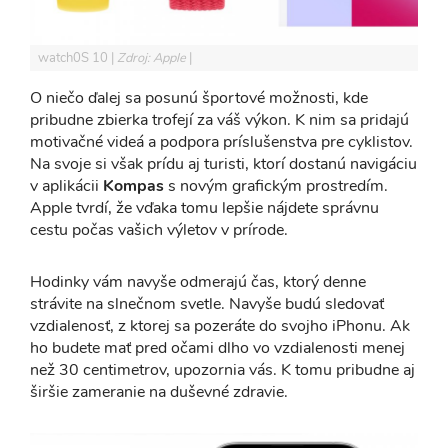
watch0S 10
Zdroj: Apple
O niečo ďalej sa posunú športové možnosti, kde
pribudne zbierka trofejí za váš výkon. K nim sa pridajú
motivačné videá a podpora príslušenstva pre cyklistov.
Na svoje si však prídu aj turisti, ktorí dostanú navigáciu
v aplikácii
Kompas
s novým grafickým prostredím.
Apple tvrdí, že vďaka tomu lepšie nájdete správnu
cestu počas vašich výletov v prírode.
Hodinky vám navyše odmerajú čas, ktorý denne
strávite na slnečnom svetle. Navyše budú sledovať
vzdialenosť, z ktorej sa pozeráte do svojho iPhonu. Ak
ho budete mať pred očami dlho vo vzdialenosti menej
než 30 centimetrov, upozornia vás. K tomu pribudne aj
širšie zameranie na duševné zdravie.