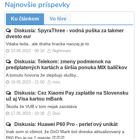
Najnovšie príspevky
Ku článkom
Vo fóre
Diskusia: SpyraThree - vodná puška za takmer
dvesto eur
Vdaka teda...ale draha hracka naozaj je to
23.05.2023 - 00:10
Nightmare
Diskusia: Telekom: zmeny podmienok na
predplatených kartách a širšia ponuka MIX balíčkov
A tomuto hovoria že zlepšujú služby...
19.05.2023 - 21:00
miro
Diskusia: Cez Xiaomi Pay zaplatíte na Slovensku
už aj Visa kartou mBank
Škoda že VUB v tom nejak zaostáva
17.05.2023 - 10:38
Dezi
Diskusia: Huawei P60 Pro - perleťový unikát
Inak som si všimol, že DxO Mark bol dneska aktualizovaný a
P60 Pro je na 1.mieste 👏👏👏