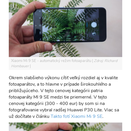
Xiaomi Mi 9 SE - automatický režim fotoaparátu
Zdroj: Richard
Hombauer
Okrem slabšieho výkonu cítiť veľký rozdiel aj v kvalite
fotoaparátov, a to hlavne v prípade širokouhlého a
približujúceho. V tejto cenovej kategórii patria
fotoaparáty MI 9 SE medzi tie priemerné. V tejto
cenovej kategórii (300 - 400 eur) by som si na
fotografovanie vybral radšej Huawei P30 Lite. Viac sa
už dočítate v článku
Takto fotí Xiaomi Mi 9 SE
.