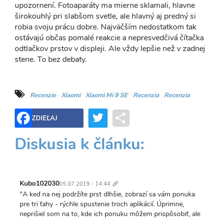
upozornení. Fotoaparáty ma mierne sklamali, hlavne
širokouhlý pri slabšom svetle, ale hlavný aj predný si
robia svoju prácu dobre. Najväčším nedostatkom tak
ostávajú občas pomalé reakcie a nepresvedčivá čítačka
odtlačkov prstov v displeji. Ale vždy lepšie než v zadnej
stene. To bez debaty.
Recenzie
Xiaomi
Xiaomi Mi 9 SE
Recenzia
Recenzia
Twitter
Share
ZDIEĽAJ
Diskusia k článku:
Trvalý
odkaz
Kubo102030
05.07.2019 - 14:44
"A keď na nej podržíte prst dlhšie, zobrazí sa vám ponuka
pre tri ťahy - rýchle spustenie troch aplikácií. Úprimne,
neprišiel som na to, kde ich ponuku môžem prispôsobiť, ale