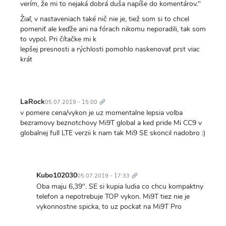
verím, že mi to nejaká dobrá duša napíše do komentárov."
Žiaľ, v nastaveniach také nič nie je, tiež som si to chcel
pomeniť ale keďže ani na fórach nikomu neporadili, tak som
to vypol. Pri čítačke mi k
lepšej presnosti a rýchlosti pomohlo naskenovať prst viac
krát
Trvalý
odkaz
LaRock
05.07.2019 - 15:00
v pomere cena/vykon je uz momentalne lepsia volba
bezramovy beznotchovy Mi9T global a ked pride Mi CC9 v
globalnej full LTE verzii k nam tak Mi9 SE skoncil nadobro :)
Trvalý
odkaz
Kubo102030
05.07.2019 - 17:33
In
Oba maju 6,39". SE si kupia ludia co chcu kompaktny
reply
telefon a nepotrebuje TOP vykon. Mi9T tiez nie je
to
vykonnostne spicka, to uz pockat na Mi9T Pro
v