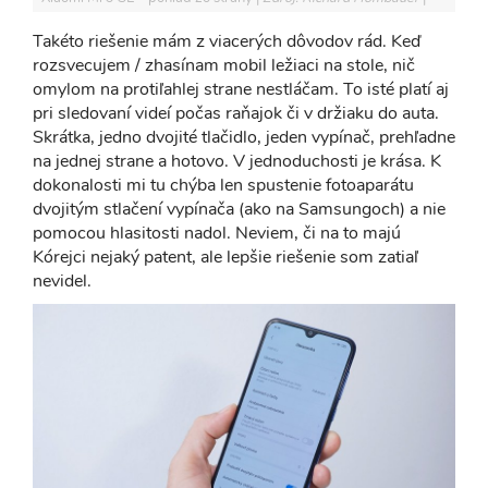
Takéto riešenie mám z viacerých dôvodov rád. Keď
rozsvecujem / zhasínam mobil ležiaci na stole, nič
omylom na protiľahlej strane nestláčam. To isté platí aj
pri sledovaní videí počas raňajok či v držiaku do auta.
Skrátka, jedno dvojité tlačidlo, jeden vypínač, prehľadne
na jednej strane a hotovo. V jednoduchosti je krása. K
dokonalosti mi tu chýba len spustenie fotoaparátu
dvojitým stlačení vypínača (ako na Samsungoch) a nie
pomocou hlasitosti nadol. Neviem, či na to majú
Kórejci nejaký patent, ale lepšie riešenie som zatiaľ
nevidel.