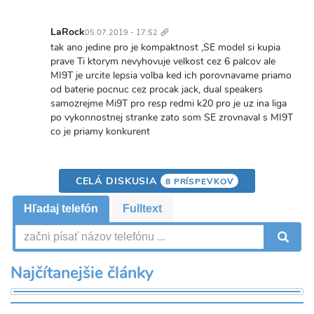
pomere
cena/vykon
Trvalý
je
odkaz
LaRock
05.07.2019 - 17:52
uz…
In
tak ano jedine pro je kompaktnost ,SE model si kupia
by
reply
prave Ti ktorym nevyhovuje velkost cez 6 palcov ale
LaRock
to
MI9T je urcite lepsia volba ked ich porovnavame priamo
Oba
od baterie pocnuc cez procak jack, dual speakers
maju
samozrejme Mi9T pro resp redmi k20 pro je uz ina liga
6,39".
po vykonnostnej stranke zato som SE zrovnaval s MI9T
SE
co je priamy konkurent
si
kupia…
by
CELÁ DISKUSIA
8 PRÍSPEVKOV
Kubo102030
Hľadaj telefón
Fulltext
V
Najčítanejšie články