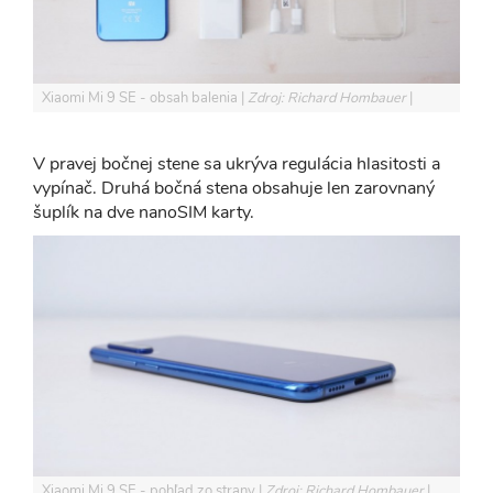
Xiaomi Mi 9 SE - obsah balenia
Zdroj: Richard Hombauer
V pravej bočnej stene sa ukrýva regulácia hlasitosti a
vypínač. Druhá bočná stena obsahuje len zarovnaný
šuplík na dve nanoSIM karty.
Xiaomi Mi 9 SE - pohľad zo strany
Zdroj: Richard Hombauer