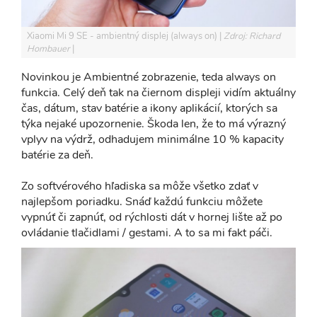
Xiaomi Mi 9 SE - ambientný displej (always on)
Zdroj: Richard
Hombauer
Novinkou je Ambientné zobrazenie, teda always on
funkcia. Celý deň tak na čiernom displeji vidím aktuálny
čas, dátum, stav batérie a ikony aplikácií, ktorých sa
týka nejaké upozornenie. Škoda len, že to má výrazný
vplyv na výdrž, odhadujem minimálne 10 % kapacity
batérie za deň.
Zo softvérového hľadiska sa môže všetko zdať v
najlepšom poriadku. Snáď každú funkciu môžete
vypnúť či zapnúť, od rýchlosti dát v hornej lište až po
ovládanie tlačidlami / gestami. A to sa mi fakt páči.