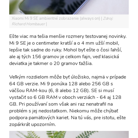
Xiaomi Mi 9 SE ambientné zobrazenie (always on)
Zdroj:
Richard Hombauer
Ešte viac ma tešia menšie rozmery testovanej novinky.
Mi 9 SE je o centimeter kratší a o 4 mm užší mobil,
lepšie tak sadne do ruky. Mohol byť ešte o čosi ľahší,
ale aj tých 156 gramov je celkom fajn, veď klasická
deviatka je takmer o 20 gramov ťažšia.
Veľkým rozdielom môže byť úložisko, najmä v prípade
64 GB verzie. Mi 9 ponúka 128 alebo 256 GB s
väčšou RAM-kou (6, 8 alebo 12 GB). SE si musí
vystačiť so 6 GB RAM v oboch verziách - 64 aj 128
GB. Pri používaní som však ani raz nenatrafil na
problém s jej nedostatkom. Niekomu môže chýbať
podpora pamäťových kariet. Na tú vás, pre istotu, ešte
zopárkrát upozorním.