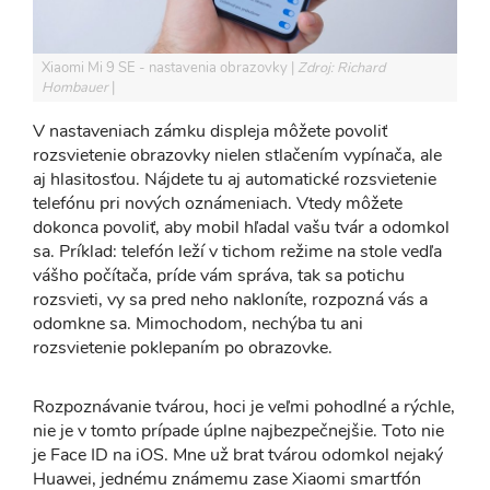
Xiaomi Mi 9 SE - nastavenia obrazovky
Zdroj: Richard
Hombauer
V nastaveniach zámku displeja môžete povoliť
rozsvietenie obrazovky nielen stlačením vypínača, ale
aj hlasitosťou. Nájdete tu aj automatické rozsvietenie
telefónu pri nových oznámeniach. Vtedy môžete
dokonca povoliť, aby mobil hľadal vašu tvár a odomkol
sa. Príklad: telefón leží v tichom režime na stole vedľa
vášho počítača, príde vám správa, tak sa potichu
rozsvieti, vy sa pred neho nakloníte, rozpozná vás a
odomkne sa. Mimochodom, nechýba tu ani
rozsvietenie poklepaním po obrazovke.
Rozpoznávanie tvárou, hoci je veľmi pohodlné a rýchle,
nie je v tomto prípade úplne najbezpečnejšie. Toto nie
je Face ID na iOS. Mne už brat tvárou odomkol nejaký
Huawei, jednému známemu zase Xiaomi smartfón