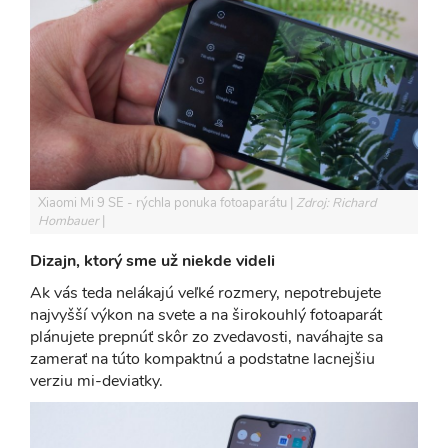
Xiaomi Mi 9 SE - rýchla ponuka fotoaparátu
Zdroj: Richard
Hombauer
Dizajn, ktorý sme už niekde videli
Ak vás teda nelákajú veľké rozmery, nepotrebujete
najvyšší výkon na svete a na širokouhlý fotoaparát
plánujete prepnúť skôr zo zvedavosti, naváhajte sa
zamerať na túto kompaktnú a podstatne lacnejšiu
verziu mi-deviatky.