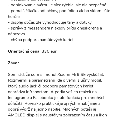
- odblokovanie tvárou je síce rýchle, ale nie bezpečné
- pomalá čítačka odtlačkov, pod fóliou alebo sklom ešte
horšie
- displej občas zle vyhodnocuje ťahy a dotyky
- správy z messengera niekedy prídu oneskorene a
nárazovo
- chýba podpora pamäťových kariet
Orientačná cena:
330 eur
Záver
Som rád, že som si mohol Xiaomi Mi 9 SE vyskúšať.
Rozmermi a parametrami ide o veľmi slušný mobil,
ktorý audio jack či podporu pamäťových kariet
nahrádza infraportom. A podľa vašich reakcií na
Instagrame a Facebooku je táto funkcia pre mnohých
dôležitá. Rovnako praktické je aj rýchle nabíjanie a
dobrá výdrž na jedno nabitie. Mnohých poteší aj
AMOLED displej s neustálym zobrazením času a ikon