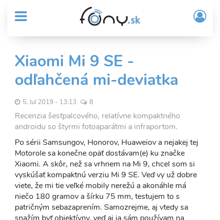
User
Skočiť
Prih
na
MENU
account
/
hlavný
Regi
menu
obsah
Sub
Xiaomi Mi 9 SE -
Header
odľahčená mi-deviatka
menu
5. Jul 2019 - 13:13
8
Recenzia šesťpalcového, relatívne kompaktného
androidu so štyrmi fotoaparátmi a infraportom.
Po sérii Samsungov, Honorov, Huaweiov a nejakej tej
Motorole sa konečne opäť dostávam(e) ku značke
Xiaomi. A skôr, než sa vrhnem na Mi 9, chcel som si
vyskúšať kompaktnú verziu Mi 9 SE. Veď vy už dobre
viete, že mi tie veľké mobily nerežú a akonáhle má
niečo 180 gramov a šírku 75 mm, testujem to s
patričným sebazaprením. Samozrejme, aj vtedy sa
snažím byť objektívny, veď aj ja sám používam na