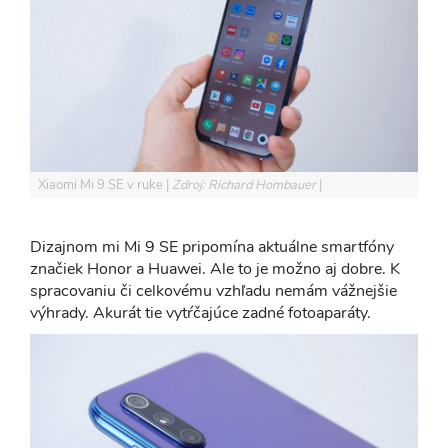
Xiaomi Mi 9 SE v ruke
Zdroj: Richard Hombauer
Dizajnom mi Mi 9 SE pripomína aktuálne smartfóny
značiek Honor a Huawei. Ale to je možno aj dobre. K
spracovaniu či celkovému vzhľadu nemám vážnejšie
výhrady. Akurát tie vytŕčajúce zadné fotoaparáty.