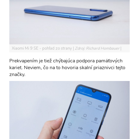
Xiaomi Mi 9 SE - pohľad zo strany
Zdroj: Richard Hombauer
Prekvapením je tiež chýbajúca podpora pamäťových
kariet. Neviem, čo na to hovoria skalní priaznivci tejto
značky.