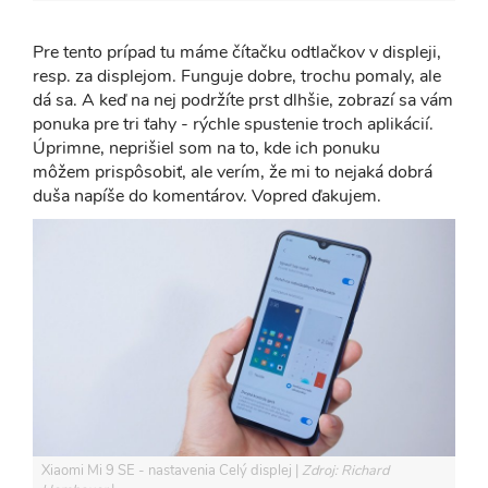
Pre tento prípad tu máme čítačku odtlačkov v displeji,
resp. za displejom. Funguje dobre, trochu pomaly, ale
dá sa. A keď na nej podržíte prst dlhšie, zobrazí sa vám
ponuka pre tri ťahy - rýchle spustenie troch aplikácií.
Úprimne, neprišiel som na to, kde ich ponuku
môžem prispôsobiť, ale verím, že mi to nejaká dobrá
duša napíše do komentárov. Vopred ďakujem.
Xiaomi Mi 9 SE - nastavenia Celý displej
Zdroj: Richard