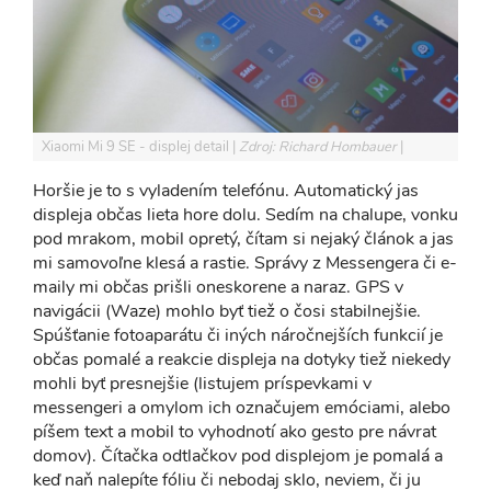
Xiaomi Mi 9 SE - displej detail
Zdroj: Richard Hombauer
Horšie je to s vyladením telefónu. Automatický jas
displeja občas lieta hore dolu. Sedím na chalupe, vonku
pod mrakom, mobil opretý, čítam si nejaký článok a jas
mi samovoľne klesá a rastie. Správy z Messengera či e-
maily mi občas prišli oneskorene a naraz. GPS v
navigácii (Waze) mohlo byť tiež o čosi stabilnejšie.
Spúšťanie fotoaparátu či iných náročnejších funkcií je
občas pomalé a reakcie displeja na dotyky tiež niekedy
mohli byť presnejšie (listujem príspevkami v
messengeri a omylom ich označujem emóciami, alebo
píšem text a mobil to vyhodnotí ako gesto pre návrat
domov). Čítačka odtlačkov pod displejom je pomalá a
keď naň nalepíte fóliu či nebodaj sklo, neviem, či ju