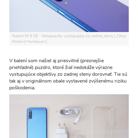
Xiaomi Mi 9 SE - fotoaparáty vystupujúce zo zadnej steny
Zdroj:
Richard Hombauer
V balení som našiel aj priesvitné (presnejšie
priehľadné) puzdro, ktoré žiaľ nedokáže výrazne
vystupujúce objektívy zo zadnej steny dorovnať. Tie sú
tak aj v originálnom obale vystavené zvýšenému riziku
poškodenia.