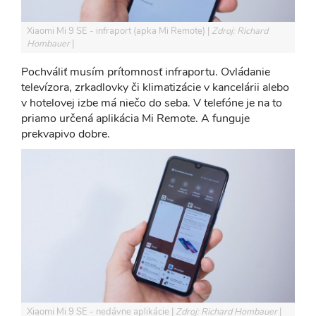
Xiaomi Mi 9 SE - infraport (apka Mi Remote)
Zdroj: Richard
Hombauer
Pochváliť musím prítomnosť infraportu. Ovládanie
televízora, zrkadlovky či klimatizácie v kancelárii alebo
v hotelovej izbe má niečo do seba. V telefóne je na to
priamo určená aplikácia Mi Remote. A funguje
prekvapivo dobre.
Xiaomi Mi 9 SE - nedávne aplikácie
Zdroj: Richard Hombauer