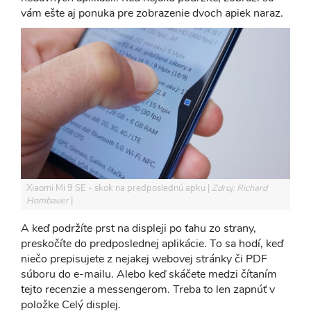
vám ešte aj ponuka pre zobrazenie dvoch apiek naraz.
Xiaomi Mi 9 SE - skok na predposlednú apku
Zdroj: Richard
Hombauer
A keď podržíte prst na displeji po ťahu zo strany,
preskočíte do predposlednej aplikácie. To sa hodí, keď
niečo prepisujete z nejakej webovej stránky či PDF
súboru do e-mailu. Alebo keď skáčete medzi čítaním
tejto recenzie a messengerom. Treba to len zapnúť v
položke Celý displej.