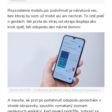
Hombauer
Rozsvietenie mobilu po zodvihnutí je návyková vec,
bez ktorej by som už mobil asi ani nechcel. To isté platí
o gestách: ťah prsta do stray od okraja displeja ako
krok späť, ťah odspodu ako návrat domov.
Xiaomi Mi 9 SE - ovládanie gestami
Zdroj: Richard Hombauer
A navyše, ak prst po potiahnutí odspodu ponechám v
strede obrazovky, spustím vymakaný zoznam
nedávnych aplikácií. Keď nejakú podržíte, zobrazí sa