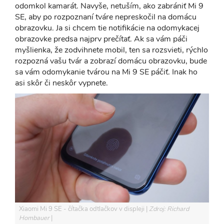
odomkol kamarát. Navyše, netuším, ako zabrániť Mi 9
SE, aby po rozpoznaní tváre nepreskočil na domácu
obrazovku. Ja si chcem tie notifikácie na odomykacej
obrazovke predsa najprv prečítať. Ak sa vám páči
myšlienka, že zodvihnete mobil, ten sa rozsvieti, rýchlo
rozpozná vašu tvár a zobrazí domácu obrazovku, bude
sa vám odomykanie tvárou na Mi 9 SE páčiť. Inak ho
asi skôr či neskôr vypnete.
Xiaomi Mi 9 SE - čítačka odtlačkov v displeji
Zdroj: Richard
Hombauer