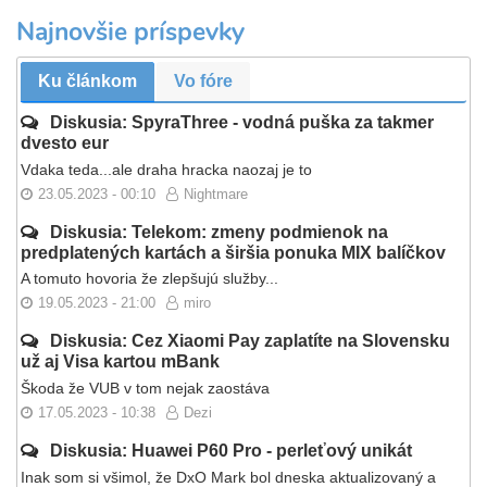
Najnovšie príspevky
Ku článkom
Vo fóre
Diskusia: SpyraThree - vodná puška za takmer
dvesto eur
Vdaka teda...ale draha hracka naozaj je to
23.05.2023 - 00:10
Nightmare
Diskusia: Telekom: zmeny podmienok na
predplatených kartách a širšia ponuka MIX balíčkov
A tomuto hovoria že zlepšujú služby...
19.05.2023 - 21:00
miro
Diskusia: Cez Xiaomi Pay zaplatíte na Slovensku
už aj Visa kartou mBank
Škoda že VUB v tom nejak zaostáva
17.05.2023 - 10:38
Dezi
Diskusia: Huawei P60 Pro - perleťový unikát
Inak som si všimol, že DxO Mark bol dneska aktualizovaný a