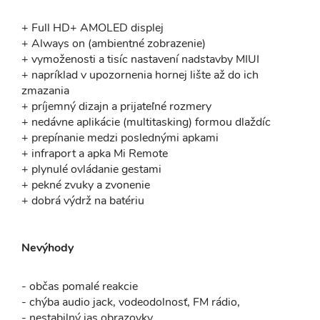
+ Full HD+ AMOLED displej
+ Always on (ambientné zobrazenie)
+ vymoženosti a tisíc nastavení nadstavby MIUI
+ napríklad v upozornenia hornej lište až do ich
zmazania
+ príjemný dizajn a prijateľné rozmery
+ nedávne aplikácie (multitasking) formou dlaždíc
+ prepínanie medzi poslednými apkami
+ infraport a apka Mi Remote
+ plynulé ovládanie gestami
+ pekné zvuky a zvonenie
+ dobrá výdrž na batériu
Nevýhody
- občas pomalé reakcie
- chýba audio jack, vodeodolnosť, FM rádio,
- nestabilný jas obrazovky