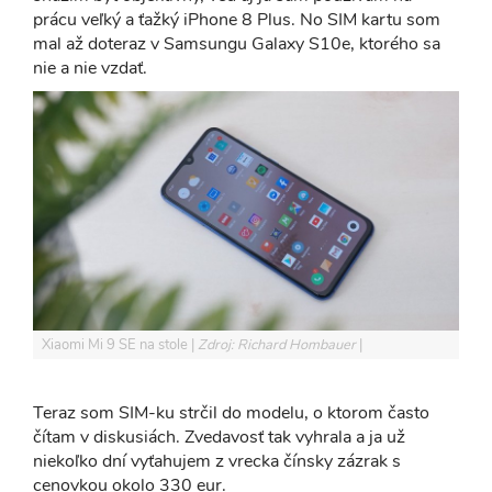
prácu veľký a ťažký iPhone 8 Plus. No SIM kartu som
mal až doteraz v Samsungu Galaxy S10e, ktorého sa
nie a nie vzdať.
Xiaomi Mi 9 SE na stole
Zdroj: Richard Hombauer
Teraz som SIM-ku strčil do modelu, o ktorom často
čítam v diskusiách. Zvedavosť tak vyhrala a ja už
niekoľko dní vyťahujem z vrecka čínsky zázrak s
cenovkou okolo 330 eur.