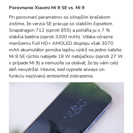
Porovnanie Xiaomi Mi 9 SE vs. Mi 9
Pri porovnaní parametrov so silnejším bračekom
zistíme, že verzia SE pracuje so slabším čipsetom
Snapdragon 712 (oproti 855) a poháňa ju o 7 %
slabšia batéria (oproti 3300 mAh). Vďaka výrazne
menšiemu Full HD+ AMOLED displeju však 3070
mAh akumulátor ponúka lepšiu výdrž na jedno nabitie.
Mi 9 SE rýchlo nabijete 18 W nabíjačkou (oproti 27 W
v prípade Mi 9) a nemusíte sa obávať, že by vám celý
deň nevydržal. Hlavne, keď vypnete always on
funkciu nazývanú ambientné zobrazenie.