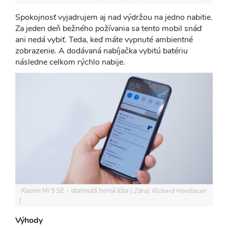
Spokojnosť vyjadrujem aj nad výdržou na jedno nabitie.
Za jeden deň bežného požívania sa tento mobil snáď
ani nedá vybiť. Teda, keď máte vypnuté ambientné
zobrazenie. A dodávaná nabíjačka vybitú batériu
následne celkom rýchlo nabije.
​ Xiaomi Mi 9 SE - stiahnutá horná lišta
Zdroj: Richard Hombauer
Výhody