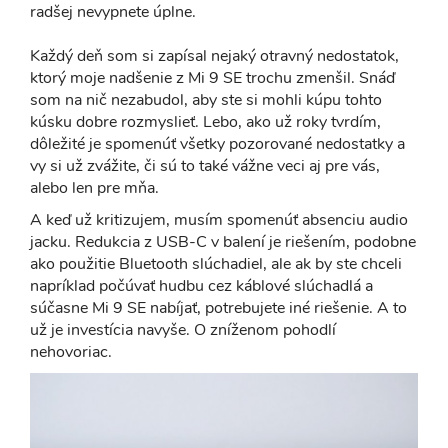
radšej nevypnete úplne.
Každý deň som si zapísal nejaký otravný nedostatok,
ktorý moje nadšenie z Mi 9 SE trochu zmenšil. Snáď
som na nič nezabudol, aby ste si mohli kúpu tohto
kúsku dobre rozmyslieť. Lebo, ako už roky tvrdím,
dôležité je spomenúť všetky pozorované nedostatky a
vy si už zvážite, či sú to také vážne veci aj pre vás,
alebo len pre mňa.
A keď už kritizujem, musím spomenúť absenciu audio
jacku. Redukcia z USB-C v balení je riešením, podobne
ako použitie Bluetooth slúchadiel, ale ak by ste chceli
napríklad počúvať hudbu cez káblové slúchadlá a
súčasne Mi 9 SE nabíjať, potrebujete iné riešenie. A to
už je investícia navyše. O zníženom pohodlí
nehovoriac.