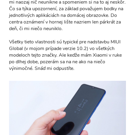
mi naozaj nič neunikne a spomeniem si na to aj neskôr.
Čo sa týka upozornení, za základ považujem bodky na
jednotlivých aplikáciách na domácej obrazovke. Do
centra oznámení v hornej lište nazriem len párkrát za
deň, či mi niečo neuniklo.
Všetky tieto vlastnosti sú typické pre nadstavbu MIUI
Global (v mojom prípade verzie 10.2) vo všetkých
modeloch tejto značky. Ale keďže mám Xiaomi v ruke
po dlhej dobe, pozerám sa na ne ako na niečo
výnimočné. Snáď mi odpustíte.