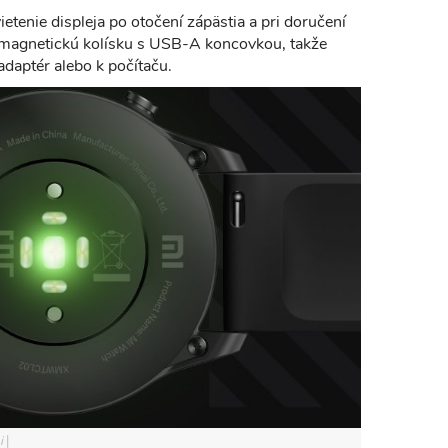
ietenie displeja po otočení zápästia a pri doručení
ez magnetickú kolísku s USB-A koncovkou, takže
 adaptér alebo k počítaču.
i