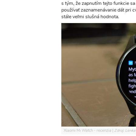
s tým, že zapnutím tejto funkcie s
používať zaznamenávanie dát pri cvi
stále veľmi slušná hodnota.
Xiaomi Mi Watch - recenzia
Zdroj: Lenka