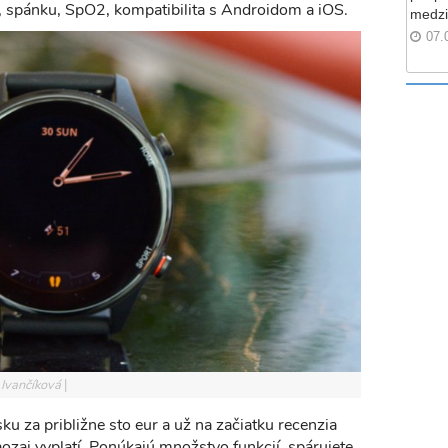
u, spánku, SpO2, kompatibilita s Androidom a iOS.
medzi
07.
 Ivančíková
u za približne sto eur a už na začiatku recenzia
ozaj vyplatí. Ponúkajú množstvo funkcií, spárujete