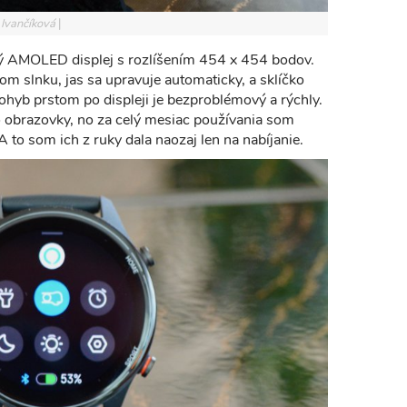
 Ivančíková
vý AMOLED displej s rozlíšením 454 x 454 bodov.
mom slnku, jas sa upravuje automaticky, a sklíčko
pohyb prstom po displeji je bezproblémový a rýchly.
 obrazovky, no za celý mesiac používania som
to som ich z ruky dala naozaj len na nabíjanie.