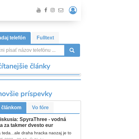
Prihlásiť
/
Registrácia
daj telefón
Fulltext
VYHĽADÁVANIE
ítanejšie články
novšie príspevky
 článkom
Vo fóre
iskusia: SpyraThree - vodná
a za takmer dvesto eur
 teda...ale draha hracka naozaj je to