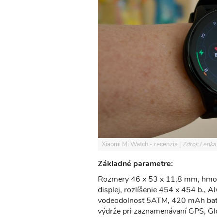
Xiaomi Mi Watch - recenzia
Zdroj: Lenka
Základné parametre:
Rozmery 46 x 53 x 11,8 mm, hmot
displej, rozlíšenie 454 x 454 b., 
vodeodolnosť 5ATM, 420 mAh batér
výdrže pri zaznamenávaní GPS, Glo