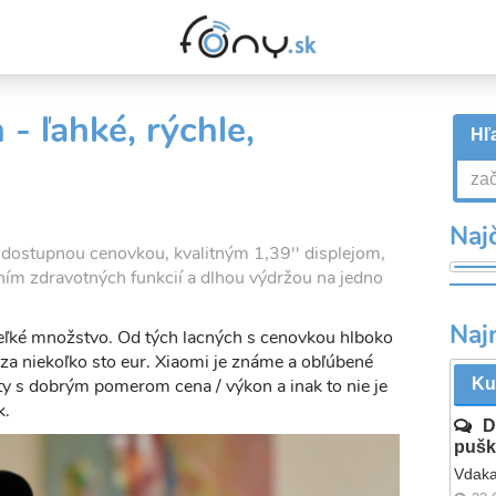
- ľahké, rýchle,
Hľa
Najč
s dostupnou cenovkou, kvalitným 1,39'' displejom,
ím zdravotných funkcií a dlhou výdržou na jedno
Naj
eľké množstvo. Od tých lacných s cenovkou hlboko
 za niekoľko sto eur. Xiaomi je známe a obľúbené
y s dobrým pomerom cena / výkon a inak to nie je
Ku
k.
D
pušk
Vdaka