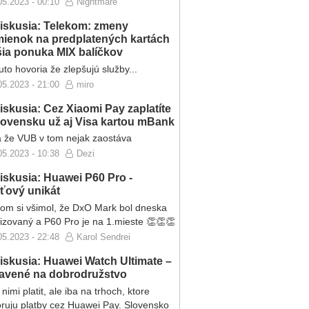
05.2023 - 00:10
Nightmare
iskusia: Telekom: zmeny
ienok na predplatených kartách
ršia ponuka MIX balíčkov
to hovoria že zlepšujú služby...
05.2023 - 21:00
miro
iskusia: Cez Xiaomi Pay zaplatíte
lovensku už aj Visa kartou mBank
 že VUB v tom nejak zaostáva
05.2023 - 10:38
Dezi
iskusia: Huawei P60 Pro -
eťový unikát
som si všimol, že DxO Mark bol dneska
lizovaný a P60 Pro je na 1.mieste 👏👏👏
05.2023 - 22:48
Karol Sendrei
iskusia: Huawei Watch Ultimate –
ravené na dobrodružstvo
nimi platit, ale iba na trhoch, ktore
ruju platby cez Huawei Pay. Slovensko