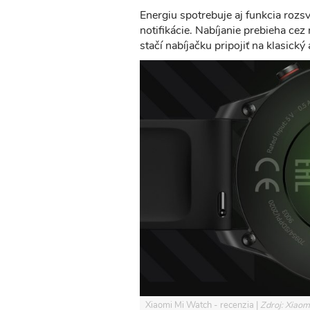
Energiu spotrebuje aj funkcia rozsv
notifikácie. Nabíjanie prebieha c
stačí nabíjačku pripojiť na klasický
Xiaomi Mi Watch - recenzia
Zdroj: Xiaom