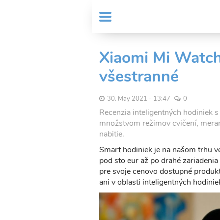
Skočiť
User
na
MENU
Sub
account
hlavný
Header
obsah
menu
menu
Xiaomi Mi Watch 
všestranné
30. May 2021 - 13:47
0
Recenzia inteligentných hodiniek 
množstvom režimov cvičení, meran
nabitie.
Smart hodiniek je na našom trhu v
pod sto eur až po drahé zariadenia
pre svoje cenovo dostupné produkt
ani v oblasti inteligentných hodinie