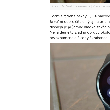
Xiaomi Mi Watch - recenzia
Zdroj: Lenka
Pochváliť treba pekný 1,39-palco
Je veľmi dobre čitateľný aj na pria
displeja je príjemne hladké, takže 
Nenájdeme tu žiadnu obrubu okolo
nezaznamenala žiadny škrabanec. A 