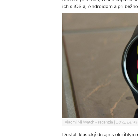
ich s iOS aj Androidom a pri bežnom
Xiaomi Mi Watch - recenzia
Zdroj: Lenka
Dostali klasický dizajn s okrúhlym