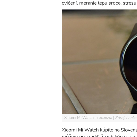
cvičení, meranie tepu srdca, stres
Xiaomi Mi Watch - recenzia
Zdroj: Lenka
Xiaomi Mi Watch kúpite na Slovensk
môžem prezradiť, že ich kúpa sa na