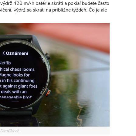
a výdrž 420 mAh batérie skráti a pokiaľ budete často
čení, výdrž sa skráti na približne týždeň. Čo je ale
 Ivančíková