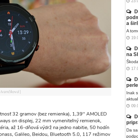
23.
D
podm
a ši
A tomu
19.
D
na S
Škoda
17.
D
perl
 Ivančíková
Inak 
aktua
09.
nosť 32 gramov (bez remienka), 1,39'' AMOLED
D
Always on displej, 22 mm vymeniteľný remienok,
prip
ia, až 16-dňová výdrž na jedno nabitie, 50 hodín
Da sa 
nass, Galileo, Beidou, Bluetooth 5.0, 117 režimov
podpo