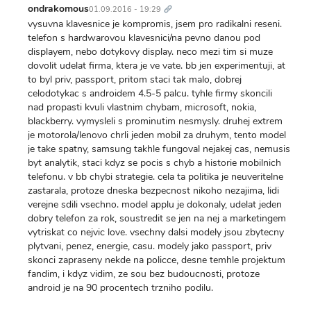
odkaz
ondrakomous
01.09.2016 - 19:29
vysuvna klavesnice je kompromis, jsem pro radikalni reseni.
telefon s hardwarovou klavesnici/na pevno danou pod
displayem, nebo dotykovy display. neco mezi tim si muze
dovolit udelat firma, ktera je ve vate. bb jen experimentuji, at
to byl priv, passport, pritom staci tak malo, dobrej
celodotykac s androidem 4.5-5 palcu. tyhle firmy skoncili
nad propasti kvuli vlastnim chybam, microsoft, nokia,
blackberry. vymysleli s prominutim nesmysly. druhej extrem
je motorola/lenovo chrli jeden mobil za druhym, tento model
je take spatny, samsung takhle fungoval nejakej cas, nemusis
byt analytik, staci kdyz se pocis s chyb a historie mobilnich
telefonu. v bb chybi strategie. cela ta politika je neuveritelne
zastarala, protoze dneska bezpecnost nikoho nezajima, lidi
verejne sdili vsechno. model applu je dokonaly, udelat jeden
dobry telefon za rok, soustredit se jen na nej a marketingem
vytriskat co nejvic love. vsechny dalsi modely jsou zbytecny
plytvani, penez, energie, casu. modely jako passport, priv
skonci zapraseny nekde na policce, desne temhle projektum
fandim, i kdyz vidim, ze sou bez budoucnosti, protoze
android je na 90 procentech trzniho podilu.