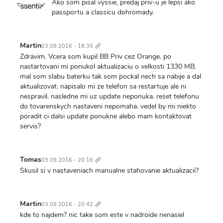
Ako som pisal vyssie, predaj priv-u je lepsi ako
passportu a classicu dohromady.
Trvalý
odkaz
Martin
03.09.2016 - 18:35
Zdravim. Vcera som kupil BB Priv cez Orange. po
nastartovani mi ponukol aktualizaciu o velkosti 1330 MB.
mal som slabu baterku tak som pockal nech sa nabije a dal
aktualizovat. napisalo mi ze telefon sa restartuje ale ni
nespravil. nasledne mi uz update neponuka. reset telefonu
do tovarenskych nastaveni nepomaha. vedel by mi niekto
poradit ci dalsi update ponukne alebo mam kontaktovat
servis?
Trvalý
odkaz
Tomas
03.09.2016 - 20:16
Skusil si v nastaveniach manualne stahovanie aktualizacii?
Trvalý
odkaz
Martin
03.09.2016 - 20:42
kde to najdem? nic take som este v nadroide nenasiel