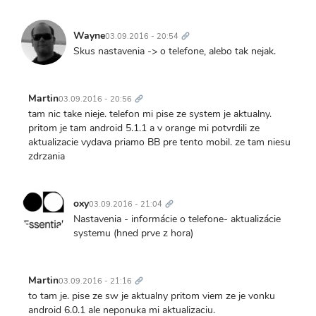
Trvalý
odkaz
Wayne
03.09.2016 - 20:54
Skus nastavenia -> o telefone, alebo tak nejak.
Trvalý
odkaz
Martin
03.09.2016 - 20:56
tam nic take nieje. telefon mi pise ze system je aktualny.
pritom je tam android 5.1.1 a v orange mi potvrdili ze
aktualizacie vydava priamo BB pre tento mobil. ze tam niesu
zdrzania
Trvalý
odkaz
oxy
03.09.2016 - 21:04
Nastavenia - informácie o telefone- aktualizácie
systemu (hned prve z hora)
Trvalý
odkaz
Martin
03.09.2016 - 21:16
to tam je. pise ze sw je aktualny pritom viem ze je vonku
android 6.0.1 ale neponuka mi aktualizaciu.