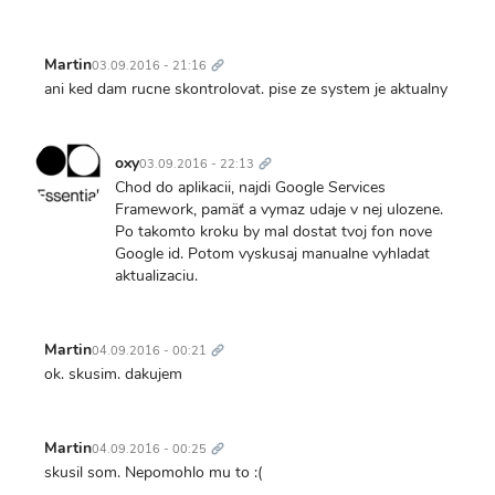
Trvalý
odkaz
Martin
03.09.2016 - 21:16
ani ked dam rucne skontrolovat. pise ze system je aktualny
Trvalý
odkaz
oxy
03.09.2016 - 22:13
Chod do aplikacii, najdi Google Services
Framework, pamäť a vymaz udaje v nej ulozene.
Po takomto kroku by mal dostat tvoj fon nove
Google id. Potom vyskusaj manualne vyhladat
aktualizaciu.
Trvalý
odkaz
Martin
04.09.2016 - 00:21
ok. skusim. dakujem
Trvalý
odkaz
Martin
04.09.2016 - 00:25
skusil som. Nepomohlo mu to :(