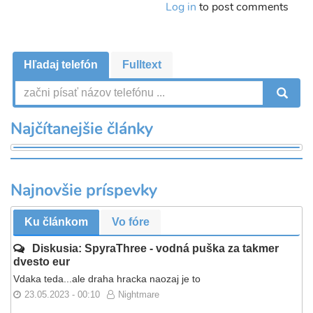
Log in
to post comments
Hľadaj telefón
Fulltext
V
Najčítanejšie články
Najnovšie príspevky
Ku článkom
Vo fóre
Diskusia: SpyraThree - vodná puška za takmer
dvesto eur
Vdaka teda...ale draha hracka naozaj je to
23.05.2023 - 00:10
Nightmare