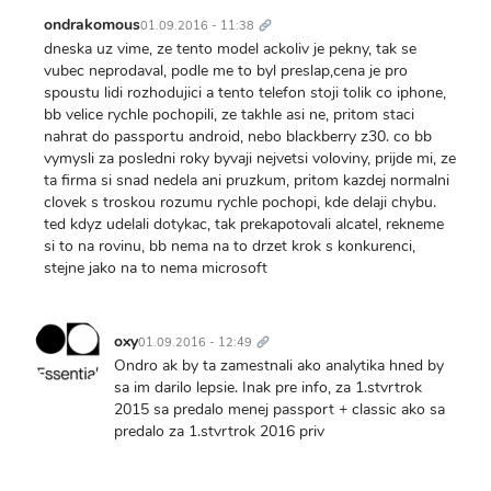
Trvalý
odkaz
ondrakomous
01.09.2016 - 11:38
dneska uz vime, ze tento model ackoliv je pekny, tak se
vubec neprodaval, podle me to byl preslap,cena je pro
spoustu lidi rozhodujici a tento telefon stoji tolik co iphone,
bb velice rychle pochopili, ze takhle asi ne, pritom staci
nahrat do passportu android, nebo blackberry z30. co bb
vymysli za posledni roky byvaji nejvetsi voloviny, prijde mi, ze
ta firma si snad nedela ani pruzkum, pritom kazdej normalni
clovek s troskou rozumu rychle pochopi, kde delaji chybu.
ted kdyz udelali dotykac, tak prekapotovali alcatel, rekneme
si to na rovinu, bb nema na to drzet krok s konkurenci,
stejne jako na to nema microsoft
Trvalý
odkaz
oxy
01.09.2016 - 12:49
Ondro ak by ta zamestnali ako analytika hned by
sa im darilo lepsie. Inak pre info, za 1.stvrtrok
2015 sa predalo menej passport + classic ako sa
predalo za 1.stvrtrok 2016 priv
Trvalý