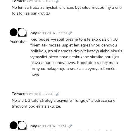
odkaz
Tomas
02.09.2016 - 15:08
No len sa treba zamysliet, ci chces byt silou mocou iny a ci ti
to stoji za bankrot :D
Trvalý
odkaz
oxy
02.09.2016 - 22:23
Ked budes vyrabat presne to iste ako dalsich 30
firiem tak mozes uspiet len agresivnou cenovou
politikou, (to si nemoze dovolit kazdy) alebo skusis
vymysliet nieco nove neokukane skratka pouzijes
hlavu a budes inovativny. Podstatne radsej mam
firmy co nekopiruju a snazia sa vymyslieť niečo
nové
Trvalý
odkaz
Tomas
02.09.2016 - 22:45
No a u BB tato strategia ocividne "funguje" a odraza sa v
trhovom podieli a zisku, ze.
Trvalý
odkaz
oxy
02.09.2016 - 23:56