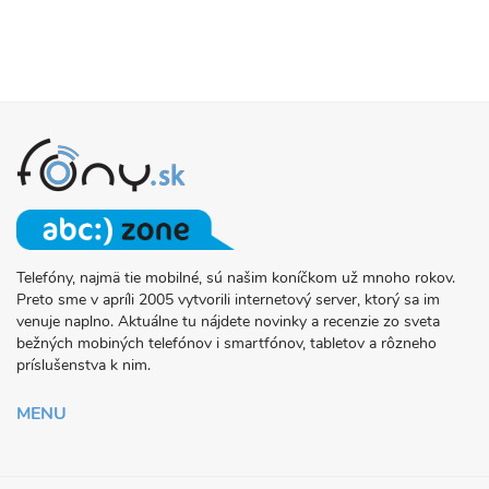
Telefóny, najmä tie mobilné, sú našim koníčkom už mnoho rokov.
O
Preto sme v apríli 2005 vytvorili internetový server, ktorý sa im
PROJEKTE
venuje naplno. Aktuálne tu nájdete novinky a recenzie zo sveta
FONY.SK
bežných mobiných telefónov i smartfónov, tabletov a rôzneho
príslušenstva k nim.
MENU