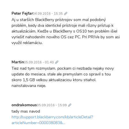
Trvalý
odkaz
Peter Fejfar
04.09.2016 - 15:35
Aj u starších BlackBerry prístrojov som mal podobný
problém, kedy dva identické prístroje mali rôzny prístup k
aktualizáciám. Keďže u BlackBerry s OS10 ten problém išiel
vyriešiť nahodením nového OS cez PC. Pri PRIVe by som asi
využil reklamáciu.
Trvalý
odkaz
Martin
05.09.2016 - 01:40
Tiez nad tym rozmyslam. pockam ci nezbada nejaky novy
update do mesiaca. stale ale premyslam co spravil s tou
skoro 1,5 GB velkou aktualizaciou ktoru stiahol.
nainstalovana nieje.
Trvalý
odkaz
ondrakomous
05.09.2016 - 15:09
tady mas navod
http://support.blackberry.com/kb/articleDetail?
articleNumber=000038083&…