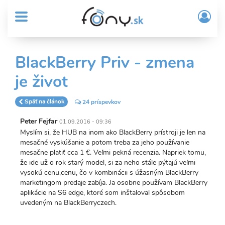
User
Skočiť
Prih
na
MENU
account
/
hlavný
Regi
menu
obsah
Sub
BlackBerry Priv - zmena
Header
je život
menu
Späť na článok
24 príspevkov
Peter Fejfar
01.09.2016 - 09:36
Myslím si, že HUB na inom ako BlackBerry prístroji je len na
mesačné vyskúšanie a potom treba za jeho používanie
mesačne platiť cca 1 €. Veľmi pekná recenzia. Napriek tomu,
že ide už o rok starý model, si za neho stále pýtajú veľmi
vysokú cenu,cenu, čo v kombinácii s úžasným BlackBerry
marketingom predaje zabíja. Ja osobne používam BlackBerry
aplikácie na S6 edge, ktoré som inštaloval spôsobom
uvedeným na BlackBerryczech.