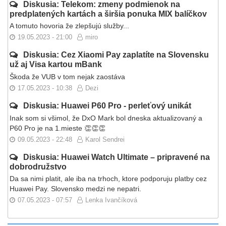
Diskusia: Telekom: zmeny podmienok na
predplatených kartách a širšia ponuka MIX balíčkov
A tomuto hovoria že zlepšujú služby...
19.05.2023 - 21:00
miro
Diskusia: Cez Xiaomi Pay zaplatíte na Slovensku
už aj Visa kartou mBank
Škoda že VUB v tom nejak zaostáva
17.05.2023 - 10:38
Dezi
Diskusia: Huawei P60 Pro - perleťový unikát
Inak som si všimol, že DxO Mark bol dneska aktualizovaný a
P60 Pro je na 1.mieste 👏👏👏
09.05.2023 - 22:48
Karol Sendrei
Diskusia: Huawei Watch Ultimate – pripravené na
dobrodružstvo
Da sa nimi platit, ale iba na trhoch, ktore podporuju platby cez
Huawei Pay. Slovensko medzi ne nepatri.
07.05.2023 - 07:57
Lenka Ivančíková