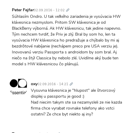
Trvalý
odkaz
Peter Fejfar
02.09.2016 - 12:02
Súhlasím Ondro. U tak veľkého zariadenia je vysúvacia HW
klávesnica nezmyslom. Pritom SW klávesnica je od
BlackBerry výborná. Ak HW klávesnicu, tak jedine napevno.
Tým nechcem tvrdiť, že Priv je zlý. Bral by som ho, len ta
vysúvacia HW klávesnica ho predražuje a chýbalo by mi aj
bezdrôtové nabíjanie (nechápem preco pre USA verziu je).
Inovovanú verziu Passporta s androidom by som bral. Aj
niečo na štýl Classica by nebolo zlé. Uvidíme aký bude ten
model s HW klávesnicou čo plánujú.
Trvalý
odkaz
oxy
02.09.2016 - 14:21
Vysuvna klávesnica je "hlupost" ale štvorcový
displej u passportu je good :)
Nad niecim takym ste sa nezamysleli ze nie kazda
firma chce vyrabat rovnake telefony ako vstci
ostatni? Ze chce byt niekto aj iny?
Trvalý