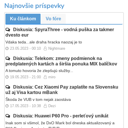
Najnovšie príspevky
Ku článkom
Vo fóre
Diskusia: SpyraThree - vodná puška za takmer
dvesto eur
Vdaka teda...ale draha hracka naozaj je to
23.05.2023 - 00:10
Nightmare
Diskusia: Telekom: zmeny podmienok na
predplatených kartách a širšia ponuka MIX balíčkov
A tomuto hovoria že zlepšujú služby...
19.05.2023 - 21:00
miro
Diskusia: Cez Xiaomi Pay zaplatíte na Slovensku
už aj Visa kartou mBank
Škoda že VUB v tom nejak zaostáva
17.05.2023 - 10:38
Dezi
Diskusia: Huawei P60 Pro - perleťový unikát
Inak som si všimol, že DxO Mark bol dneska aktualizovaný a