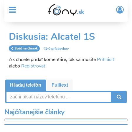
User
Skočiť
Prih
na
MENU
account
/
hlavný
Regi
menu
obsah
Sub
Diskusia: Alcatel 1S
Header
menu
Späť na článok
0 príspevkov
Ak chcete pridať komentáre, tak sa musíte
Prihlásiť
alebo
Registrovať
Hľadaj telefón
Fulltext
V
Najčítanejšie články