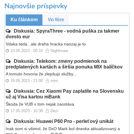
Najnovšie príspevky
Ku článkom
Vo fóre
Diskusia: SpyraThree - vodná puška za takmer
dvesto eur
Vdaka teda...ale draha hracka naozaj je to
23.05.2023 - 00:10
Nightmare
Diskusia: Telekom: zmeny podmienok na
predplatených kartách a širšia ponuka MIX balíčkov
A tomuto hovoria že zlepšujú služby...
19.05.2023 - 21:00
miro
Diskusia: Cez Xiaomi Pay zaplatíte na Slovensku
už aj Visa kartou mBank
Škoda že VUB v tom nejak zaostáva
17.05.2023 - 10:38
Dezi
Diskusia: Huawei P60 Pro - perleťový unikát
Inak som si všimol, že DxO Mark bol dneska aktualizovaný a