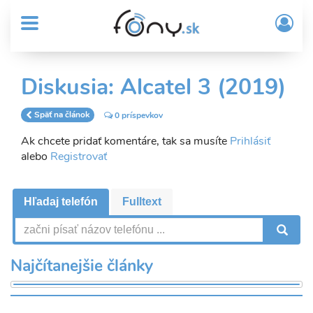
User
Skočiť
Prih
na
MENU
account
/
hlavný
Regi
menu
obsah
Sub
Diskusia: Alcatel 3 (2019)
Header
menu
Späť na článok
0 príspevkov
Ak chcete pridať komentáre, tak sa musíte
Prihlásiť
alebo
Registrovať
Hľadaj telefón
Fulltext
V
Najčítanejšie články