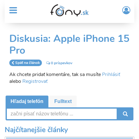
User
Skočiť
Prih
na
MENU
account
/
hlavný
Regi
menu
obsah
Sub
Diskusia: Apple iPhone 15
Header
Pro
menu
Späť na článok
0 príspevkov
Ak chcete pridať komentáre, tak sa musíte
Prihlásiť
alebo
Registrovať
Hľadaj telefón
Fulltext
V
Najčítanejšie články