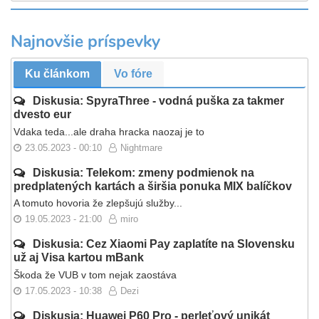
Najnovšie príspevky
Ku článkom
Vo fóre
Diskusia: SpyraThree - vodná puška za takmer
dvesto eur
Vdaka teda...ale draha hracka naozaj je to
23.05.2023 - 00:10
Nightmare
Diskusia: Telekom: zmeny podmienok na
predplatených kartách a širšia ponuka MIX balíčkov
A tomuto hovoria že zlepšujú služby...
19.05.2023 - 21:00
miro
Diskusia: Cez Xiaomi Pay zaplatíte na Slovensku
už aj Visa kartou mBank
Škoda že VUB v tom nejak zaostáva
17.05.2023 - 10:38
Dezi
Diskusia: Huawei P60 Pro - perleťový unikát