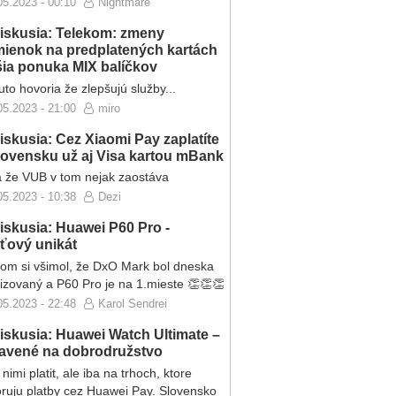
05.2023 - 00:10
Nightmare
iskusia: Telekom: zmeny
ienok na predplatených kartách
ršia ponuka MIX balíčkov
to hovoria že zlepšujú služby...
05.2023 - 21:00
miro
iskusia: Cez Xiaomi Pay zaplatíte
lovensku už aj Visa kartou mBank
 že VUB v tom nejak zaostáva
05.2023 - 10:38
Dezi
iskusia: Huawei P60 Pro -
eťový unikát
som si všimol, že DxO Mark bol dneska
lizovaný a P60 Pro je na 1.mieste 👏👏👏
05.2023 - 22:48
Karol Sendrei
iskusia: Huawei Watch Ultimate –
ravené na dobrodružstvo
nimi platit, ale iba na trhoch, ktore
ruju platby cez Huawei Pay. Slovensko