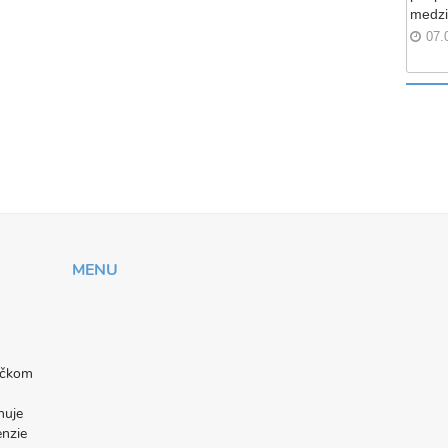
medzi
07.
MENU
níčkom
nuje
enzie