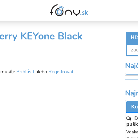
Berry KEYone Black
Hľa
Najč
a musíte
Prihlásiť
alebo
Registrovať
Naj
Ku
D
pušk
Vdaka