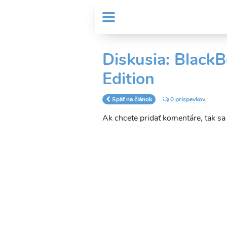
Skočiť
User
na
MENU
Sub
account
hlavný
Header
obsah
menu
menu
Diskusia: Black
Edition
Späť na článok
0 príspevkov
Ak chcete pridať komentáre, tak s