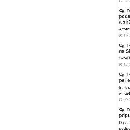
23.
D
podm
a ši
A tomu
19.
D
na S
Škoda
17.
D
perl
Inak 
aktua
09.
D
prip
Da sa 
podpo