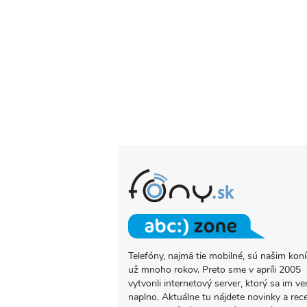
Telefóny, najmä tie mobilné, sú našim ko
O
už mnoho rokov. Preto sme v apríli 2005
PROJEKTE
vytvorili internetový server, ktorý sa im ve
FONY.SK
naplno. Aktuálne tu nájdete novinky a rec