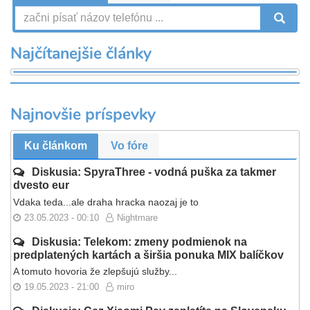
V
Najčítanejšie články
Najnovšie príspevky
Ku článkom
Vo fóre
Diskusia: SpyraThree - vodná puška za takmer
dvesto eur
Vdaka teda...ale draha hracka naozaj je to
23.05.2023 - 00:10
Nightmare
Diskusia: Telekom: zmeny podmienok na
predplatených kartách a širšia ponuka MIX balíčkov
A tomuto hovoria že zlepšujú služby...
19.05.2023 - 21:00
miro