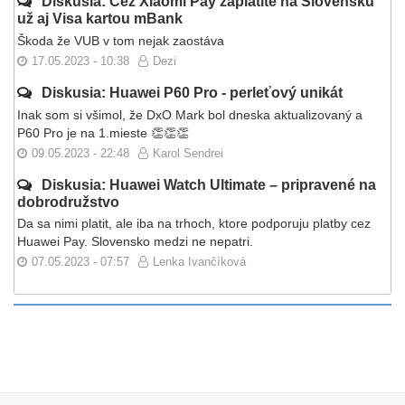
Diskusia: Cez Xiaomi Pay zaplatíte na Slovensku
už aj Visa kartou mBank
Škoda že VUB v tom nejak zaostáva
17.05.2023 - 10:38
Dezi
Diskusia: Huawei P60 Pro - perleťový unikát
Inak som si všimol, že DxO Mark bol dneska aktualizovaný a
P60 Pro je na 1.mieste 👏👏👏
09.05.2023 - 22:48
Karol Sendrei
Diskusia: Huawei Watch Ultimate – pripravené na
dobrodružstvo
Da sa nimi platit, ale iba na trhoch, ktore podporuju platby cez
Huawei Pay. Slovensko medzi ne nepatri.
07.05.2023 - 07:57
Lenka Ivančíková