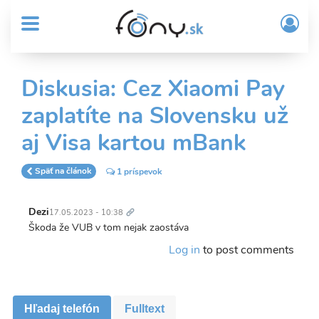
User
Skočiť
Prih
na
MENU
account
/
hlavný
Regi
menu
obsah
Sub
Diskusia: Cez Xiaomi Pay
Header
zaplatíte na Slovensku už
menu
aj Visa kartou mBank
Späť na článok
1 príspevok
Trvalý
odkaz
Dezi
17.05.2023 - 10:38
Škoda že VUB v tom nejak zaostáva
Log in
to post comments
Hľadaj telefón
Fulltext