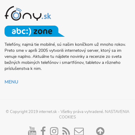
Telefóny, najmä tie mobilné, sú našim koníčkom už mnoho rokov.
O
Preto sme v apríli 2005 vytvorili internetový server, ktorý sa im
PROJEKTE
venuje naplno. Aktuálne tu nájdete novinky a recenzie zo sveta
FONY.SK
bežných mobiných telefónov i smartfónov, tabletov a rôzneho
príslušenstva k nim.
MENU
© Copyright 2019
internet.sk
- Všetky práva vyhradené.
NASTAVENIA
COOKIES