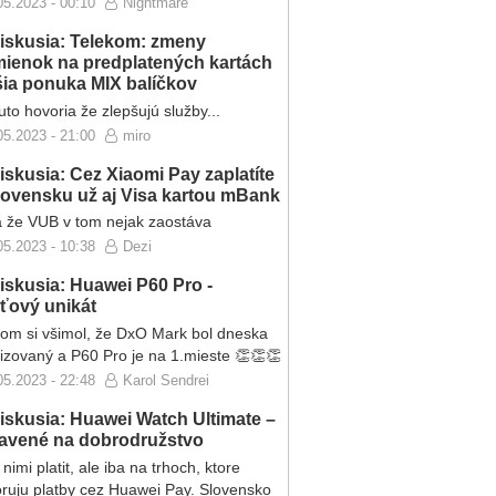
05.2023 - 00:10
Nightmare
iskusia: Telekom: zmeny
ienok na predplatených kartách
ršia ponuka MIX balíčkov
to hovoria že zlepšujú služby...
05.2023 - 21:00
miro
iskusia: Cez Xiaomi Pay zaplatíte
lovensku už aj Visa kartou mBank
 že VUB v tom nejak zaostáva
05.2023 - 10:38
Dezi
iskusia: Huawei P60 Pro -
eťový unikát
som si všimol, že DxO Mark bol dneska
lizovaný a P60 Pro je na 1.mieste 👏👏👏
05.2023 - 22:48
Karol Sendrei
iskusia: Huawei Watch Ultimate –
ravené na dobrodružstvo
nimi platit, ale iba na trhoch, ktore
ruju platby cez Huawei Pay. Slovensko