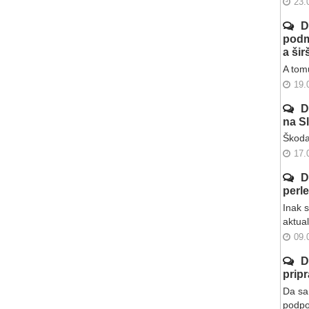
23.
D
podm
a ši
A tomu
19.
D
na S
Škoda
17.
D
perl
Inak 
aktua
09.
D
prip
Da sa 
podpo