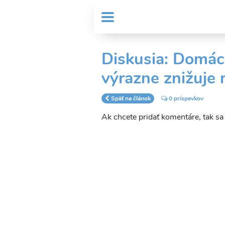
Skočiť
User
na
MENU
Sub
account
hlavný
Header
obsah
menu
menu
Diskusia: Domác
výrazne znižuje 
Späť na článok
0 príspevkov
Ak chcete pridať komentáre, tak s