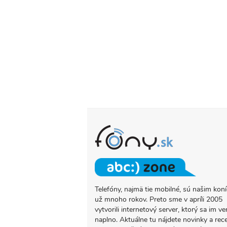
Telefóny, najmä tie mobilné, sú našim ko
O
už mnoho rokov. Preto sme v apríli 2005
PROJEKTE
vytvorili internetový server, ktorý sa im ve
FONY.SK
naplno. Aktuálne tu nájdete novinky a rec