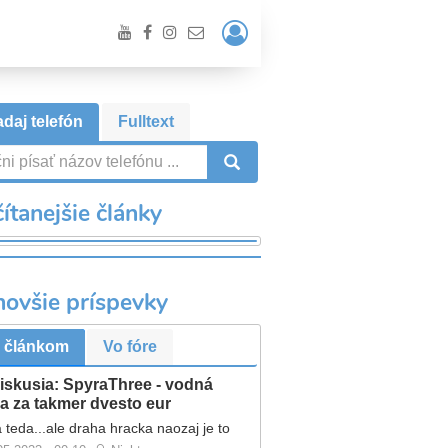
Prihlásiť
/
Registrácia
daj telefón
Fulltext
VYHĽADÁVANIE
ítanejšie články
novšie príspevky
 článkom
Vo fóre
iskusia: SpyraThree - vodná
a za takmer dvesto eur
 teda...ale draha hracka naozaj je to