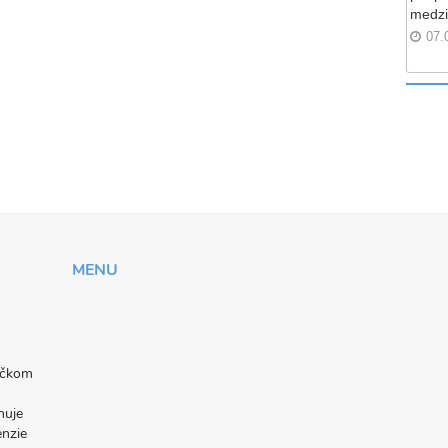
medzi
07.
MENU
níčkom
nuje
enzie