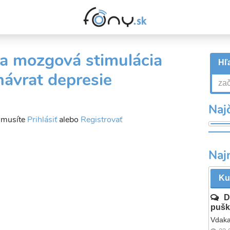
a mozgová stimulácia
Hľa
návrat depresie
Najč
a musíte
Prihlásiť
alebo
Registrovať
Naj
Ku
D
pušk
Vdaka