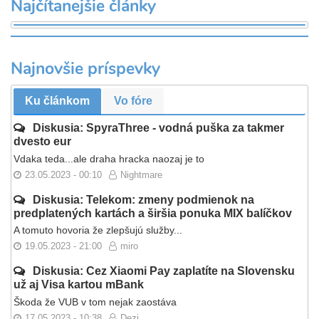
Najčítanejšie články
Najnovšie príspevky
Ku článkom
Vo fóre
Diskusia: SpyraThree - vodná puška za takmer
dvesto eur
Vdaka teda...ale draha hracka naozaj je to
23.05.2023 - 00:10
Nightmare
Diskusia: Telekom: zmeny podmienok na
predplatených kartách a širšia ponuka MIX balíčkov
A tomuto hovoria že zlepšujú služby...
19.05.2023 - 21:00
miro
Diskusia: Cez Xiaomi Pay zaplatíte na Slovensku
už aj Visa kartou mBank
Škoda že VUB v tom nejak zaostáva
17.05.2023 - 10:38
Dezi