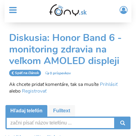
User
Skočiť
Prih
na
MENU
account
/
hlavný
Regi
menu
obsah
Sub
Diskusia: Honor Band 6 -
Header
monitoring zdravia na
menu
veľkom AMOLED displeji
Späť na článok
0 príspevkov
Ak chcete pridať komentáre, tak sa musíte
Prihlásiť
alebo
Registrovať
Hľadaj telefón
Fulltext
V