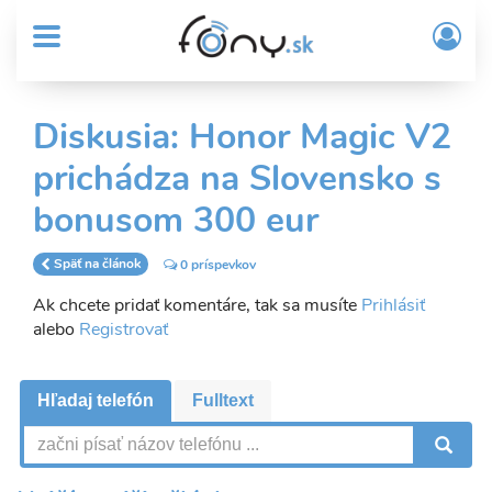
User
Skočiť
Prih
na
MENU
account
/
hlavný
Regi
menu
obsah
Sub
Diskusia: Honor Magic V2
Header
prichádza na Slovensko s
menu
bonusom 300 eur
Späť na článok
0 príspevkov
Ak chcete pridať komentáre, tak sa musíte
Prihlásiť
alebo
Registrovať
Hľadaj telefón
Fulltext
V