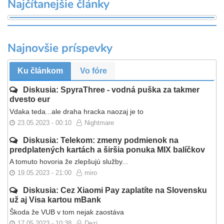
Najčítanejšie články
Najnovšie príspevky
Ku článkom
Vo fóre
Diskusia: SpyraThree - vodná puška za takmer
dvesto eur
Vdaka teda...ale draha hracka naozaj je to
23.05.2023 - 00:10
Nightmare
Diskusia: Telekom: zmeny podmienok na
predplatených kartách a širšia ponuka MIX balíčkov
A tomuto hovoria že zlepšujú služby...
19.05.2023 - 21:00
miro
Diskusia: Cez Xiaomi Pay zaplatíte na Slovensku
už aj Visa kartou mBank
Škoda že VUB v tom nejak zaostáva
17.05.2023 - 10:38
Dezi