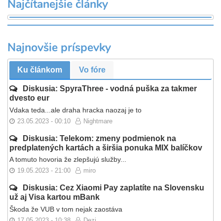
Najčítanejšie články
Najnovšie príspevky
Ku článkom
Vo fóre
Diskusia: SpyraThree - vodná puška za takmer
dvesto eur
Vdaka teda...ale draha hracka naozaj je to
23.05.2023 - 00:10
Nightmare
Diskusia: Telekom: zmeny podmienok na
predplatených kartách a širšia ponuka MIX balíčkov
A tomuto hovoria že zlepšujú služby...
19.05.2023 - 21:00
miro
Diskusia: Cez Xiaomi Pay zaplatíte na Slovensku
už aj Visa kartou mBank
Škoda že VUB v tom nejak zaostáva
17.05.2023 - 10:38
Dezi