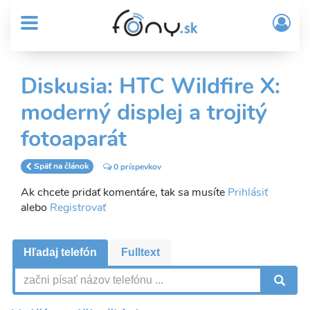
User
Skočiť
Prih
na
MENU
account
/
hlavný
Regi
menu
obsah
Sub
Diskusia: HTC Wildfire X:
Header
moderný displej a trojitý
menu
fotoaparát
Späť na článok
0 príspevkov
Ak chcete pridať komentáre, tak sa musíte
Prihlásiť
alebo
Registrovať
Hľadaj telefón
Fulltext
V