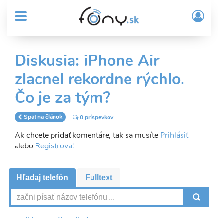
User
Skočiť
Prih
na
MENU
account
/
hlavný
Regi
menu
obsah
Sub
Diskusia: iPhone Air
Header
zlacnel rekordne rýchlo.
menu
Čo je za tým?
Späť na článok
0 príspevkov
Ak chcete pridať komentáre, tak sa musíte
Prihlásiť
alebo
Registrovať
Hľadaj telefón
Fulltext
V