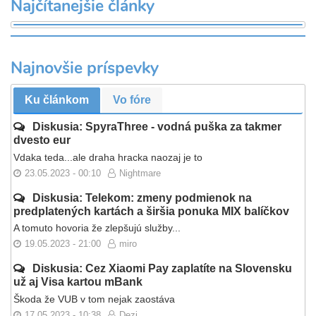
Najčítanejšie články
Najnovšie príspevky
Ku článkom
Vo fóre
Diskusia: SpyraThree - vodná puška za takmer
dvesto eur
Vdaka teda...ale draha hracka naozaj je to
23.05.2023 - 00:10
Nightmare
Diskusia: Telekom: zmeny podmienok na
predplatených kartách a širšia ponuka MIX balíčkov
A tomuto hovoria že zlepšujú služby...
19.05.2023 - 21:00
miro
Diskusia: Cez Xiaomi Pay zaplatíte na Slovensku
už aj Visa kartou mBank
Škoda že VUB v tom nejak zaostáva
17.05.2023 - 10:38
Dezi