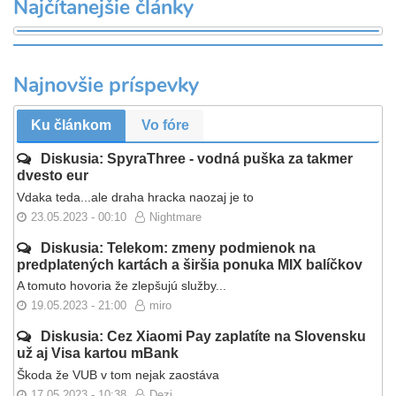
Najčítanejšie články
Najnovšie príspevky
Ku článkom
Vo fóre
Diskusia: SpyraThree - vodná puška za takmer
dvesto eur
Vdaka teda...ale draha hracka naozaj je to
23.05.2023 - 00:10
Nightmare
Diskusia: Telekom: zmeny podmienok na
predplatených kartách a širšia ponuka MIX balíčkov
A tomuto hovoria že zlepšujú služby...
19.05.2023 - 21:00
miro
Diskusia: Cez Xiaomi Pay zaplatíte na Slovensku
už aj Visa kartou mBank
Škoda že VUB v tom nejak zaostáva
17.05.2023 - 10:38
Dezi