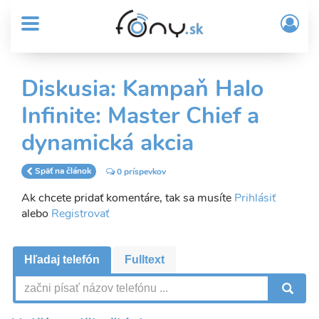
User
Skočiť
Prih
na
MENU
account
/
hlavný
Regi
menu
obsah
Sub
Diskusia: Kampaň Halo
Header
Infinite: Master Chief a
menu
dynamická akcia
Späť na článok
0 príspevkov
Ak chcete pridať komentáre, tak sa musíte
Prihlásiť
alebo
Registrovať
Hľadaj telefón
Fulltext
V