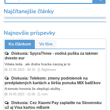
Najčítanejšie články
Najnovšie príspevky
Ku článkom
Vo fóre
Diskusia: SpyraThree - vodná puška za takmer
dvesto eur
Vdaka teda...ale draha hracka naozaj je to
23.05.2023 - 00:10
Nightmare
Diskusia: Telekom: zmeny podmienok na
predplatených kartách a širšia ponuka MIX balíčkov
A tomuto hovoria že zlepšujú služby...
19.05.2023 - 21:00
miro
Diskusia: Cez Xiaomi Pay zaplatíte na Slovensku
už aj Visa kartou mBank