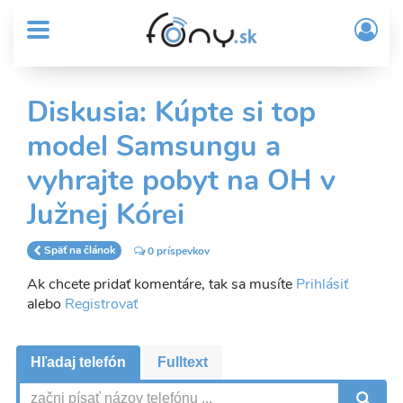
User
Skočiť
Prih
na
MENU
account
/
hlavný
Regi
menu
obsah
Sub
Diskusia: Kúpte si top
Header
model Samsungu a
menu
vyhrajte pobyt na OH v
Južnej Kórei
Späť na článok
0 príspevkov
Ak chcete pridať komentáre, tak sa musíte
Prihlásiť
alebo
Registrovať
Hľadaj telefón
Fulltext
V