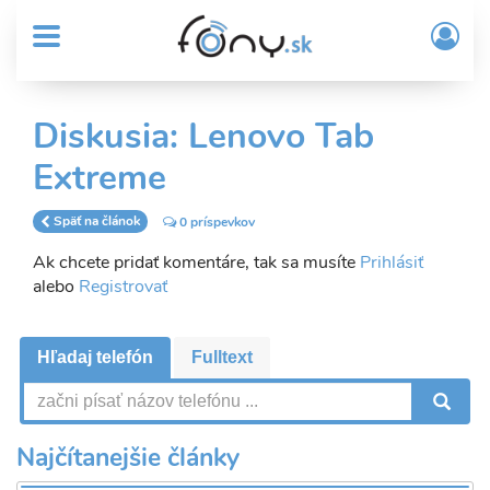
User
Skočiť
Prih
na
MENU
account
/
hlavný
Regi
menu
obsah
Sub
Diskusia: Lenovo Tab
Header
Extreme
menu
Späť na článok
0 príspevkov
Ak chcete pridať komentáre, tak sa musíte
Prihlásiť
alebo
Registrovať
Hľadaj telefón
Fulltext
V
Najčítanejšie články