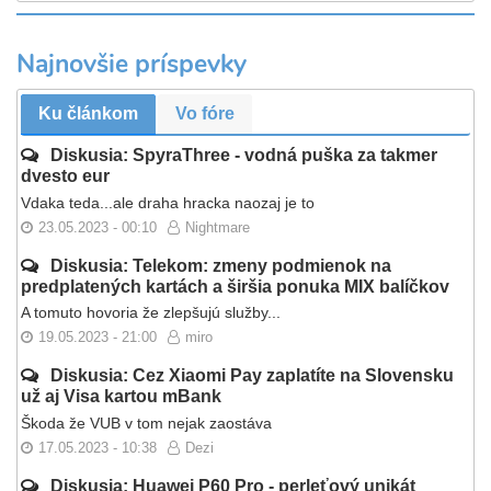
Najnovšie príspevky
Ku článkom
Vo fóre
Diskusia: SpyraThree - vodná puška za takmer
dvesto eur
Vdaka teda...ale draha hracka naozaj je to
23.05.2023 - 00:10
Nightmare
Diskusia: Telekom: zmeny podmienok na
predplatených kartách a širšia ponuka MIX balíčkov
A tomuto hovoria že zlepšujú služby...
19.05.2023 - 21:00
miro
Diskusia: Cez Xiaomi Pay zaplatíte na Slovensku
už aj Visa kartou mBank
Škoda že VUB v tom nejak zaostáva
17.05.2023 - 10:38
Dezi
Diskusia: Huawei P60 Pro - perleťový unikát