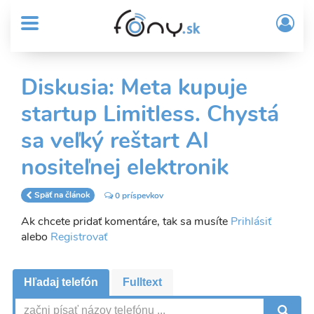
User
Skočiť
Prih
na
MENU
account
/
hlavný
Regi
menu
obsah
Sub
Diskusia: Meta kupuje
Header
startup Limitless. Chystá
menu
sa veľký reštart AI
nositeľnej elektronik
Späť na článok
0 príspevkov
Ak chcete pridať komentáre, tak sa musíte
Prihlásiť
alebo
Registrovať
Hľadaj telefón
Fulltext
V