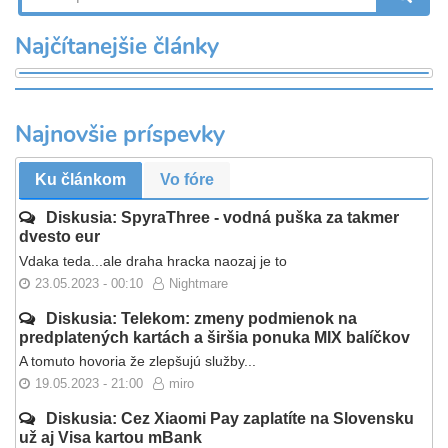
Najčítanejšie články
Najnovšie príspevky
Ku článkom
Vo fóre
Diskusia: SpyraThree - vodná puška za takmer
dvesto eur
Vdaka teda...ale draha hracka naozaj je to
23.05.2023 - 00:10
Nightmare
Diskusia: Telekom: zmeny podmienok na
predplatených kartách a širšia ponuka MIX balíčkov
A tomuto hovoria že zlepšujú služby...
19.05.2023 - 21:00
miro
Diskusia: Cez Xiaomi Pay zaplatíte na Slovensku
už aj Visa kartou mBank