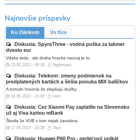
Najnovšie príspevky
Ku článkom
Vo fóre
Diskusia: SpyraThree - vodná puška za takmer
dvesto eur
Vdaka teda...ale draha hracka naozaj je to
23.05.2023 - 00:10
Nightmare
Diskusia: Telekom: zmeny podmienok na
predplatených kartách a širšia ponuka MIX balíčkov
A tomuto hovoria že zlepšujú služby...
19.05.2023 - 21:00
miro
Diskusia: Cez Xiaomi Pay zaplatíte na Slovensku
už aj Visa kartou mBank
Škoda že VUB v tom nejak zaostáva
17.05.2023 - 10:38
Dezi
Diskusia: Huawei P60 Pro - perleťový unikát