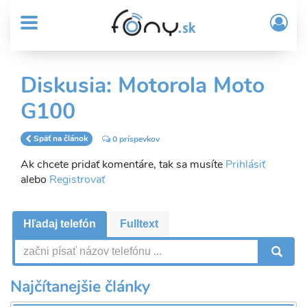
User
Skočiť
Prih
na
MENU
account
/
hlavný
Regi
menu
obsah
Sub
Diskusia: Motorola Moto
Header
G100
menu
Späť na článok
0 príspevkov
Ak chcete pridať komentáre, tak sa musíte
Prihlásiť
alebo
Registrovať
Hľadaj telefón
Fulltext
V
Najčítanejšie články