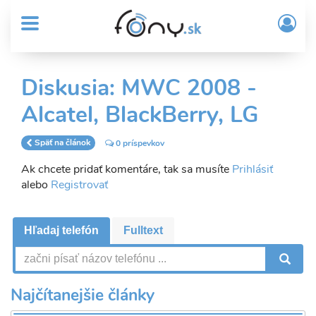
User
Skočiť
Prih
na
MENU
account
/
hlavný
Regi
menu
obsah
Sub
Diskusia: MWC 2008 -
Header
Alcatel, BlackBerry, LG
menu
Späť na článok
0 príspevkov
Ak chcete pridať komentáre, tak sa musíte
Prihlásiť
alebo
Registrovať
Hľadaj telefón
Fulltext
V
Najčítanejšie články