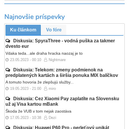
Najnovšie príspevky
Ku článkom
Vo fóre
Diskusia: SpyraThree - vodná puška za takmer
dvesto eur
Vdaka teda...ale draha hracka naozaj je to
23.05.2023 - 00:10
Nightmare
Diskusia: Telekom: zmeny podmienok na
predplatených kartách a širšia ponuka MIX balíčkov
A tomuto hovoria že zlepšujú služby...
19.05.2023 - 21:00
miro
Diskusia: Cez Xiaomi Pay zaplatíte na Slovensku
už aj Visa kartou mBank
Škoda že VUB v tom nejak zaostáva
17.05.2023 - 10:38
Dezi
Diskusia: Huawei P60 Pro - perleťový unikát