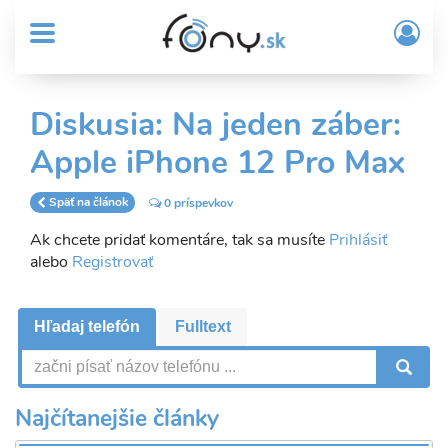
User
Skočiť
Prih
na
MENU
account
/
hlavný
Regi
menu
obsah
Sub
Diskusia: Na jeden záber:
Header
Apple iPhone 12 Pro Max
menu
Späť na článok
0 príspevkov
Ak chcete pridať komentáre, tak sa musíte
Prihlásiť
alebo
Registrovať
Hľadaj telefón
Fulltext
V
Najčítanejšie články