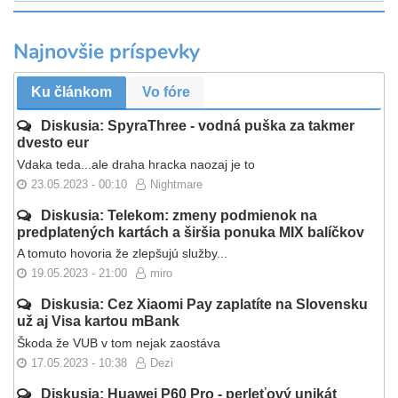
Najnovšie príspevky
Ku článkom
Vo fóre
Diskusia: SpyraThree - vodná puška za takmer
dvesto eur
Vdaka teda...ale draha hracka naozaj je to
23.05.2023 - 00:10
Nightmare
Diskusia: Telekom: zmeny podmienok na
predplatených kartách a širšia ponuka MIX balíčkov
A tomuto hovoria že zlepšujú služby...
19.05.2023 - 21:00
miro
Diskusia: Cez Xiaomi Pay zaplatíte na Slovensku
už aj Visa kartou mBank
Škoda že VUB v tom nejak zaostáva
17.05.2023 - 10:38
Dezi
Diskusia: Huawei P60 Pro - perleťový unikát