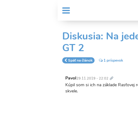
Skočiť
User
na
MENU
Sub
account
hlavný
Header
obsah
menu
menu
Diskusia: Na je
GT 2
Späť na článok
1 príspevok
Trvalý
odkaz
Pavol
29.11.2019 - 22:02
Kúpil som si ich na základe Rasťovej 
skvele.