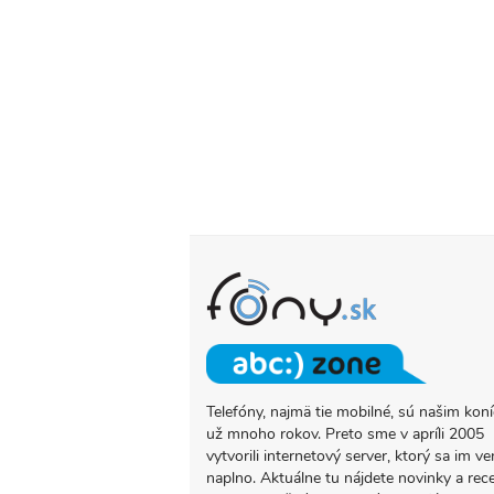
Telefóny, najmä tie mobilné, sú našim ko
O
už mnoho rokov. Preto sme v apríli 2005
PROJEKTE
vytvorili internetový server, ktorý sa im ve
FONY.SK
naplno. Aktuálne tu nájdete novinky a rec