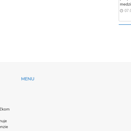
medzi
07.
MENU
níčkom
nuje
enzie