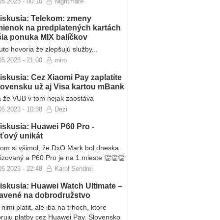
05.2023 - 00:10
Nightmare
iskusia: Telekom: zmeny
ienok na predplatených kartách
ršia ponuka MIX balíčkov
to hovoria že zlepšujú služby...
05.2023 - 21:00
miro
iskusia: Cez Xiaomi Pay zaplatíte
lovensku už aj Visa kartou mBank
 že VUB v tom nejak zaostáva
05.2023 - 10:38
Dezi
iskusia: Huawei P60 Pro -
eťový unikát
som si všimol, že DxO Mark bol dneska
lizovaný a P60 Pro je na 1.mieste 👏👏👏
05.2023 - 22:48
Karol Sendrei
iskusia: Huawei Watch Ultimate –
ravené na dobrodružstvo
nimi platit, ale iba na trhoch, ktore
ruju platby cez Huawei Pay. Slovensko