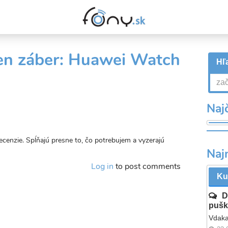
den záber: Huawei Watch
Hľa
Najč
recenzie. Spĺňajú presne to, čo potrebujem a vyzerajú
Naj
Log in
to post comments
Ku
D
pušk
Vdaka