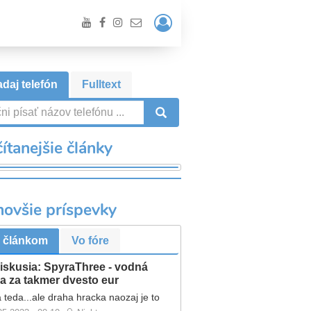
Prihlásiť
/
Registrácia
daj telefón
Fulltext
VYHĽADÁVANIE
ítanejšie články
novšie príspevky
 článkom
Vo fóre
iskusia: SpyraThree - vodná
a za takmer dvesto eur
 teda...ale draha hracka naozaj je to