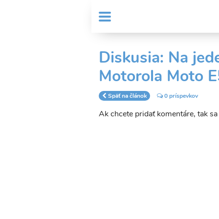
Skočiť
User
na
MENU
Sub
account
hlavný
Header
obsah
menu
menu
Diskusia: Na jed
Motorola Moto E
Späť na článok
0 príspevkov
Ak chcete pridať komentáre, tak s