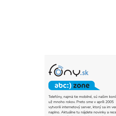
Telefóny, najmä tie mobilné, sú našim ko
O
už mnoho rokov. Preto sme v apríli 2005
PROJEKTE
vytvorili internetový server, ktorý sa im ve
FONY.SK
naplno. Aktuálne tu nájdete novinky a rec