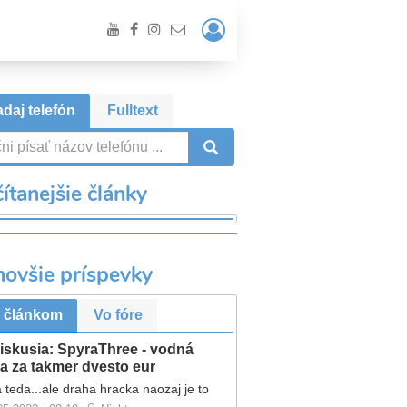
Prihlásiť
/
Registrácia
daj telefón
Fulltext
VYHĽADÁVANIE
ítanejšie články
novšie príspevky
 článkom
Vo fóre
iskusia: SpyraThree - vodná
a za takmer dvesto eur
 teda...ale draha hracka naozaj je to