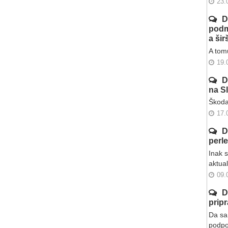
23.
D
podm
a ši
A tomu
19.
D
na S
Škoda
17.
D
perl
Inak 
aktua
09.
D
prip
Da sa 
podpo