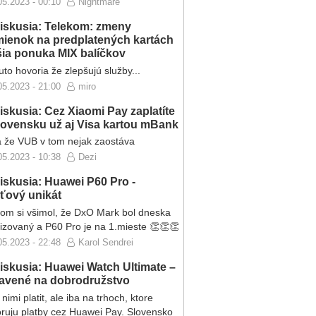
05.2023 - 00:10
Nightmare
iskusia: Telekom: zmeny
ienok na predplatených kartách
ršia ponuka MIX balíčkov
to hovoria že zlepšujú služby...
05.2023 - 21:00
miro
iskusia: Cez Xiaomi Pay zaplatíte
lovensku už aj Visa kartou mBank
 že VUB v tom nejak zaostáva
05.2023 - 10:38
Dezi
iskusia: Huawei P60 Pro -
eťový unikát
som si všimol, že DxO Mark bol dneska
lizovaný a P60 Pro je na 1.mieste 👏👏👏
05.2023 - 22:48
Karol Sendrei
iskusia: Huawei Watch Ultimate –
ravené na dobrodružstvo
nimi platit, ale iba na trhoch, ktore
ruju platby cez Huawei Pay. Slovensko