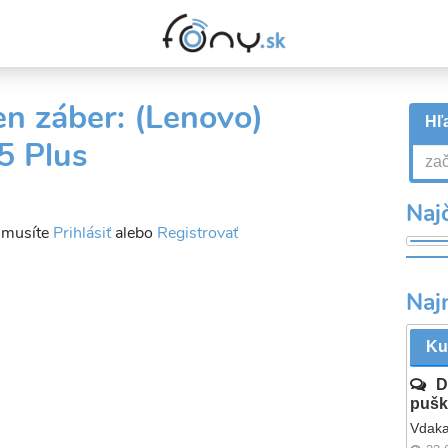
en záber: (Lenovo)
Hľa
5 Plus
Najč
a musíte
Prihlásiť
alebo
Registrovať
Naj
Ku
D
pušk
Vdaka