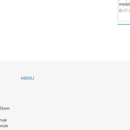
medzi
07.
MENU
níčkom
nuje
enzie