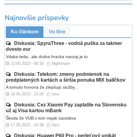
Najnovšie príspevky
Ku článkom
Vo fóre
Diskusia: SpyraThree - vodná puška za takmer
dvesto eur
Vdaka teda...ale draha hracka naozaj je to
23.05.2023 - 00:10
Nightmare
Diskusia: Telekom: zmeny podmienok na
predplatených kartách a širšia ponuka MIX balíčkov
A tomuto hovoria že zlepšujú služby...
19.05.2023 - 21:00
miro
Diskusia: Cez Xiaomi Pay zaplatíte na Slovensku
už aj Visa kartou mBank
Škoda že VUB v tom nejak zaostáva
17.05.2023 - 10:38
Dezi
Diskusia: Huawei P60 Pro - perleťový unikát