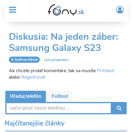
User
Skočiť
Prih
na
MENU
account
/
hlavný
Regi
menu
obsah
Sub
Diskusia: Na jeden záber:
Header
Samsung Galaxy S23
menu
Späť na článok
0 príspevkov
Ak chcete pridať komentáre, tak sa musíte
Prihlásiť
alebo
Registrovať
Hľadaj telefón
Fulltext
V
Najčítanejšie články