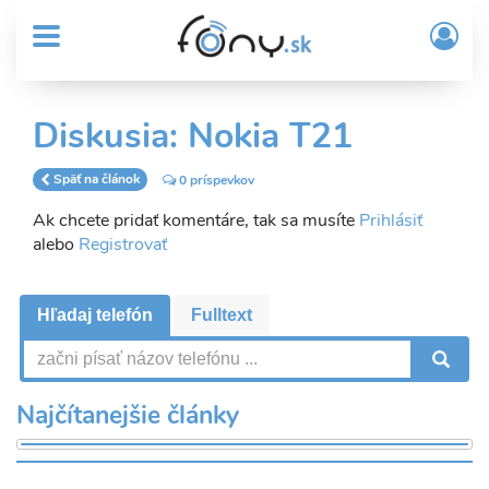
User
Skočiť
Prih
na
MENU
account
/
hlavný
Regi
menu
obsah
Sub
Diskusia: Nokia T21
Header
menu
Späť na článok
0 príspevkov
Ak chcete pridať komentáre, tak sa musíte
Prihlásiť
alebo
Registrovať
Hľadaj telefón
Fulltext
V
Najčítanejšie články