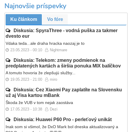
Najnovšie príspevky
Ku článkom
Vo fóre
Diskusia: SpyraThree - vodná puška za takmer
dvesto eur
Vdaka teda...ale draha hracka naozaj je to
23.05.2023 - 00:10
Nightmare
Diskusia: Telekom: zmeny podmienok na
predplatených kartách a širšia ponuka MIX balíčkov
A tomuto hovoria že zlepšujú služby...
19.05.2023 - 21:00
miro
Diskusia: Cez Xiaomi Pay zaplatíte na Slovensku
už aj Visa kartou mBank
Škoda že VUB v tom nejak zaostáva
17.05.2023 - 10:38
Dezi
Diskusia: Huawei P60 Pro - perleťový unikát
Inak som si všimol, že DxO Mark bol dneska aktualizovaný a