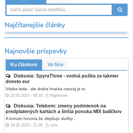
V
Najčítanejšie články
Najnovšie príspevky
Ku článkom
Vo fóre
Diskusia: SpyraThree - vodná puška za takmer
dvesto eur
Vdaka teda...ale draha hracka naozaj je to
23.05.2023 - 00:10
Nightmare
Diskusia: Telekom: zmeny podmienok na
predplatených kartách a širšia ponuka MIX balíčkov
A tomuto hovoria že zlepšujú služby...
19.05.2023 - 21:00
miro