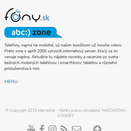
Telefóny, najmä tie mobilné, sú našim koníčkom už mnoho rokov.
O
Preto sme v apríli 2005 vytvorili internetový server, ktorý sa im
PROJEKTE
venuje naplno. Aktuálne tu nájdete novinky a recenzie zo sveta
FONY.SK
bežných mobiných telefónov i smartfónov, tabletov a rôzneho
príslušenstva k nim.
MENU
© Copyright 2019
internet.sk
- Všetky práva vyhradené.
NASTAVENIA
COOKIES