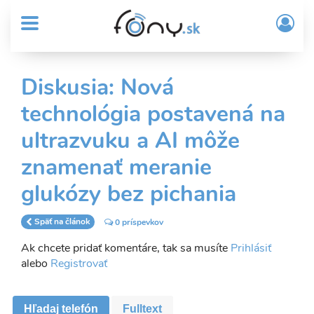
User
Skočiť
Prih
na
MENU
account
/
hlavný
Regi
menu
obsah
Sub
Diskusia: Nová
Header
technológia postavená na
menu
ultrazvuku a AI môže
znamenať meranie
glukózy bez pichania
Späť na článok
0 príspevkov
Ak chcete pridať komentáre, tak sa musíte
Prihlásiť
alebo
Registrovať
Hľadaj telefón
Fulltext