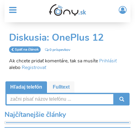
User
Skočiť
Prih
na
MENU
account
/
hlavný
Regi
menu
obsah
Sub
Diskusia: OnePlus 12
Header
menu
Späť na článok
0 príspevkov
Ak chcete pridať komentáre, tak sa musíte
Prihlásiť
alebo
Registrovať
Hľadaj telefón
Fulltext
V
Najčítanejšie články