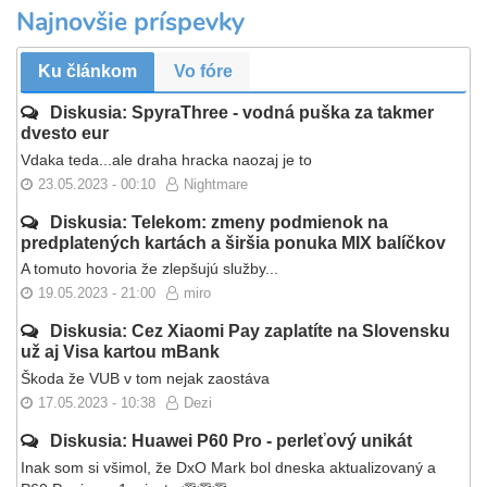
Najnovšie príspevky
Ku článkom
Vo fóre
Diskusia: SpyraThree - vodná puška za takmer
dvesto eur
Vdaka teda...ale draha hracka naozaj je to
23.05.2023 - 00:10
Nightmare
Diskusia: Telekom: zmeny podmienok na
predplatených kartách a širšia ponuka MIX balíčkov
A tomuto hovoria že zlepšujú služby...
19.05.2023 - 21:00
miro
Diskusia: Cez Xiaomi Pay zaplatíte na Slovensku
už aj Visa kartou mBank
Škoda že VUB v tom nejak zaostáva
17.05.2023 - 10:38
Dezi
Diskusia: Huawei P60 Pro - perleťový unikát
Inak som si všimol, že DxO Mark bol dneska aktualizovaný a