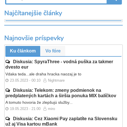
Najčítanejšie články
Najnovšie príspevky
Ku článkom
Vo fóre
Diskusia: SpyraThree - vodná puška za takmer
dvesto eur
Vdaka teda...ale draha hracka naozaj je to
23.05.2023 - 00:10
Nightmare
Diskusia: Telekom: zmeny podmienok na
predplatených kartách a širšia ponuka MIX balíčkov
A tomuto hovoria že zlepšujú služby...
19.05.2023 - 21:00
miro
Diskusia: Cez Xiaomi Pay zaplatíte na Slovensku
už aj Visa kartou mBank