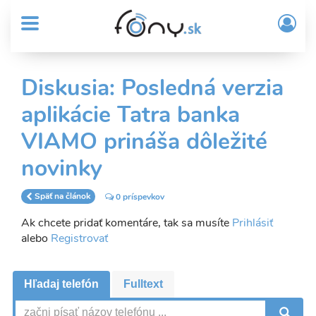
User
Skočiť
Prih
na
MENU
account
/
hlavný
Regi
menu
obsah
Sub
Diskusia: Posledná verzia
Header
aplikácie Tatra banka
menu
VIAMO prináša dôležité
novinky
Späť na článok
0 príspevkov
Ak chcete pridať komentáre, tak sa musíte
Prihlásiť
alebo
Registrovať
Hľadaj telefón
Fulltext
V