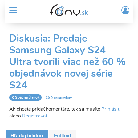
User
Skočiť
Prih
na
MENU
account
/
hlavný
Regi
menu
obsah
Sub
Diskusia: Predaje
Header
Samsung Galaxy S24
menu
Ultra tvorili viac než 60 %
objednávok novej série
S24
Späť na článok
0 príspevkov
Ak chcete pridať komentáre, tak sa musíte
Prihlásiť
alebo
Registrovať
Hľadaj telefón
Fulltext