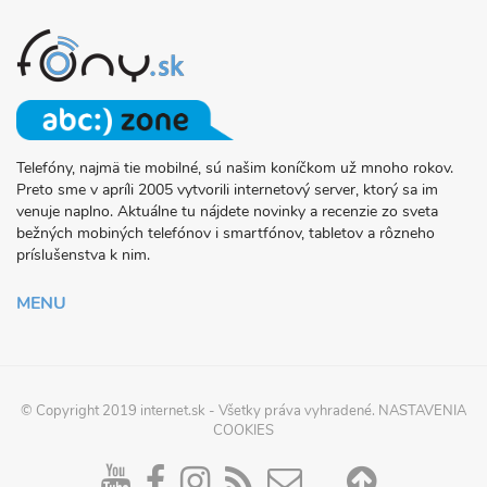
Telefóny, najmä tie mobilné, sú našim koníčkom už mnoho rokov.
O
Preto sme v apríli 2005 vytvorili internetový server, ktorý sa im
PROJEKTE
venuje naplno. Aktuálne tu nájdete novinky a recenzie zo sveta
FONY.SK
bežných mobiných telefónov i smartfónov, tabletov a rôzneho
príslušenstva k nim.
MENU
© Copyright 2019
internet.sk
- Všetky práva vyhradené.
NASTAVENIA
COOKIES