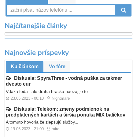
V
Najčítanejšie články
Najnovšie príspevky
Ku článkom
Vo fóre
Diskusia: SpyraThree - vodná puška za takmer
dvesto eur
Vdaka teda...ale draha hracka naozaj je to
23.05.2023 - 00:10
Nightmare
Diskusia: Telekom: zmeny podmienok na
predplatených kartách a širšia ponuka MIX balíčkov
A tomuto hovoria že zlepšujú služby...
19.05.2023 - 21:00
miro