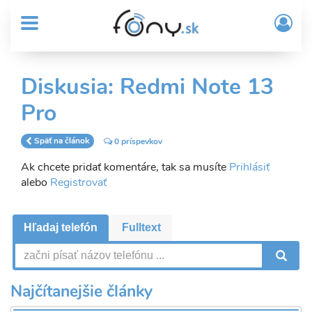
User
Skočiť
Prih
na
MENU
account
/
hlavný
Regi
menu
obsah
Sub
Diskusia: Redmi Note 13
Header
Pro
menu
Späť na článok
0 príspevkov
Ak chcete pridať komentáre, tak sa musíte
Prihlásiť
alebo
Registrovať
Hľadaj telefón
Fulltext
V
Najčítanejšie články