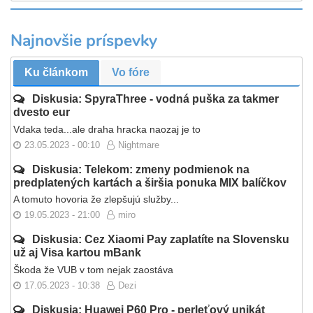
Najnovšie príspevky
Ku článkom
Vo fóre
Diskusia: SpyraThree - vodná puška za takmer
dvesto eur
Vdaka teda...ale draha hracka naozaj je to
23.05.2023 - 00:10
Nightmare
Diskusia: Telekom: zmeny podmienok na
predplatených kartách a širšia ponuka MIX balíčkov
A tomuto hovoria že zlepšujú služby...
19.05.2023 - 21:00
miro
Diskusia: Cez Xiaomi Pay zaplatíte na Slovensku
už aj Visa kartou mBank
Škoda že VUB v tom nejak zaostáva
17.05.2023 - 10:38
Dezi
Diskusia: Huawei P60 Pro - perleťový unikát