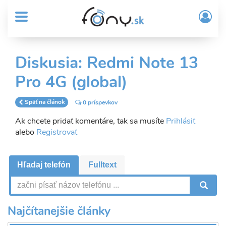
User
Skočiť
Prih
na
MENU
account
/
hlavný
Regi
menu
obsah
Sub
Diskusia: Redmi Note 13
Header
Pro 4G (global)
menu
Späť na článok
0 príspevkov
Ak chcete pridať komentáre, tak sa musíte
Prihlásiť
alebo
Registrovať
Hľadaj telefón
Fulltext
V
Najčítanejšie články