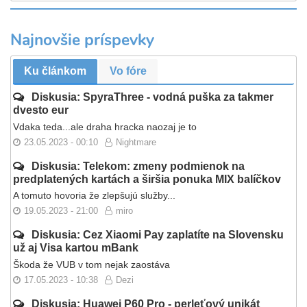
Najnovšie príspevky
Ku článkom
Vo fóre
Diskusia: SpyraThree - vodná puška za takmer
dvesto eur
Vdaka teda...ale draha hracka naozaj je to
23.05.2023 - 00:10
Nightmare
Diskusia: Telekom: zmeny podmienok na
predplatených kartách a širšia ponuka MIX balíčkov
A tomuto hovoria že zlepšujú služby...
19.05.2023 - 21:00
miro
Diskusia: Cez Xiaomi Pay zaplatíte na Slovensku
už aj Visa kartou mBank
Škoda že VUB v tom nejak zaostáva
17.05.2023 - 10:38
Dezi
Diskusia: Huawei P60 Pro - perleťový unikát