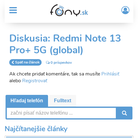
User
Skočiť
Prih
na
MENU
account
/
hlavný
Regi
menu
obsah
Sub
Diskusia: Redmi Note 13
Header
Pro+ 5G (global)
menu
Späť na článok
0 príspevkov
Ak chcete pridať komentáre, tak sa musíte
Prihlásiť
alebo
Registrovať
Hľadaj telefón
Fulltext
V
Najčítanejšie články