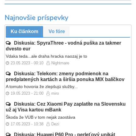
Najnovšie príspevky
Ku článkom
Vo fóre
Diskusia: SpyraThree - vodná puška za takmer
dvesto eur
Vdaka teda...ale draha hracka naozaj je to
23.05.2023 - 00:10
Nightmare
Diskusia: Telekom: zmeny podmienok na
predplatených kartách a širšia ponuka MIX balíčkov
A tomuto hovoria že zlepšujú služby...
19.05.2023 - 21:00
miro
Diskusia: Cez Xiaomi Pay zaplatíte na Slovensku
už aj Visa kartou mBank
Škoda že VUB v tom nejak zaostáva
17.05.2023 - 10:38
Dezi
Diskusia: Huawei P60 Pro - perleťový unikát