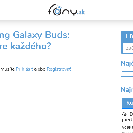
ng Galaxy Buds:
Hľa
re každého?
Najč
a musíte
Prihlásiť
alebo
Registrovať
Naj
Ku
D
pušk
Vdaka