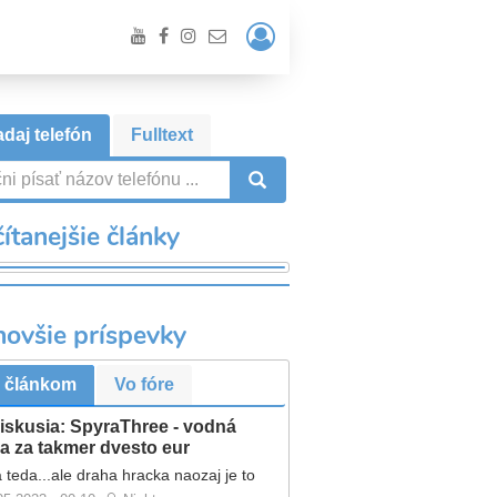
Prihlásiť
/
Registrácia
daj telefón
Fulltext
VYHĽADÁVANIE
ítanejšie články
novšie príspevky
 článkom
Vo fóre
iskusia: SpyraThree - vodná
a za takmer dvesto eur
 teda...ale draha hracka naozaj je to