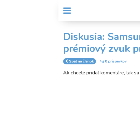
Skočiť
User
na
MENU
Sub
account
hlavný
Header
obsah
menu
menu
Diskusia: Samsu
prémiový zvuk p
Späť na článok
0 príspevkov
Ak chcete pridať komentáre, tak s