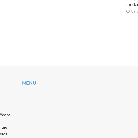
medzi
07.
MENU
níčkom
nuje
enzie