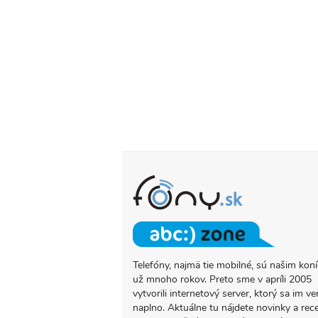
Telefóny, najmä tie mobilné, sú našim ko
O
už mnoho rokov. Preto sme v apríli 2005
PROJEKTE
vytvorili internetový server, ktorý sa im ve
FONY.SK
naplno. Aktuálne tu nájdete novinky a rec