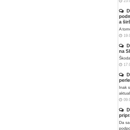
23.
D
podm
a ši
A tomu
19.
D
na S
Škoda
17.
D
perl
Inak 
aktua
09.
D
prip
Da sa 
podpo