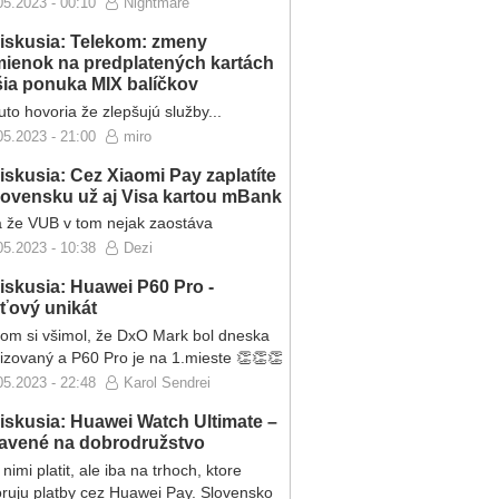
05.2023 - 00:10
Nightmare
iskusia: Telekom: zmeny
ienok na predplatených kartách
ršia ponuka MIX balíčkov
to hovoria že zlepšujú služby...
05.2023 - 21:00
miro
iskusia: Cez Xiaomi Pay zaplatíte
lovensku už aj Visa kartou mBank
 že VUB v tom nejak zaostáva
05.2023 - 10:38
Dezi
iskusia: Huawei P60 Pro -
eťový unikát
som si všimol, že DxO Mark bol dneska
lizovaný a P60 Pro je na 1.mieste 👏👏👏
05.2023 - 22:48
Karol Sendrei
iskusia: Huawei Watch Ultimate –
ravené na dobrodružstvo
nimi platit, ale iba na trhoch, ktore
ruju platby cez Huawei Pay. Slovensko