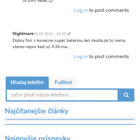
In
Ja som vedel 😉
texte
reply
spomínate
Log in
to post comments
to
6000
6000
mAh…
mAh
by
Trvalý
je
odkaz
Nightmare
Miro
30.03.2023 - 22:53
spravne.
Dobry fon s konecne super bateriou..len skoda,ze to nema
:)
stereo repro ked uz A34 ma...
by
Log in
to post comments
Lenka
Ivančíková
Hľadaj telefón
Fulltext
V
Najčítanejšie články
Najnovšie príspevky