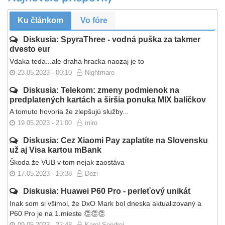
Ku článkom
Vo fóre
Diskusia: SpyraThree - vodná puška za takmer
dvesto eur
Vdaka teda...ale draha hracka naozaj je to
23.05.2023 - 00:10
Nightmare
Diskusia: Telekom: zmeny podmienok na
predplatených kartách a širšia ponuka MIX balíčkov
A tomuto hovoria že zlepšujú služby...
19.05.2023 - 21:00
miro
Diskusia: Cez Xiaomi Pay zaplatíte na Slovensku
už aj Visa kartou mBank
Škoda že VUB v tom nejak zaostáva
17.05.2023 - 10:38
Dezi
Diskusia: Huawei P60 Pro - perleťový unikát
Inak som si všimol, že DxO Mark bol dneska aktualizovaný a
P60 Pro je na 1.mieste 👏👏👏
09.05.2023 - 22:48
Karol Sendrei