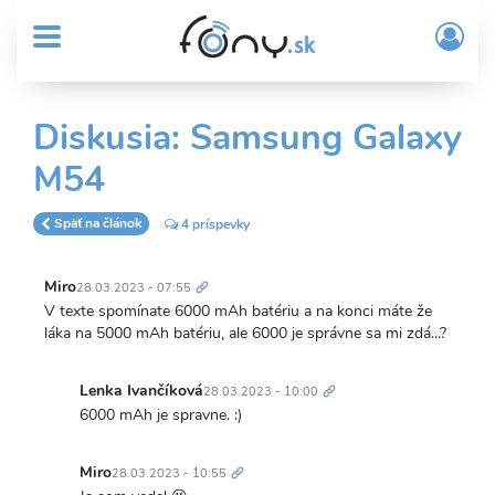
User
Skočiť
Prih
na
MENU
account
/
hlavný
Regi
menu
obsah
Sub
Diskusia: Samsung Galaxy
Header
M54
menu
Späť na článok
4 príspevky
Trvalý
odkaz
Miro
28.03.2023 - 07:55
V texte spomínate 6000 mAh batériu a na konci máte že
láka na 5000 mAh batériu, ale 6000 je správne sa mi zdá...?
Trvalý
odkaz
Lenka Ivančíková
28.03.2023 - 10:00
In
6000 mAh je spravne. :)
reply
Trvalý
to
odkaz
Miro
28.03.2023 - 10:55
V