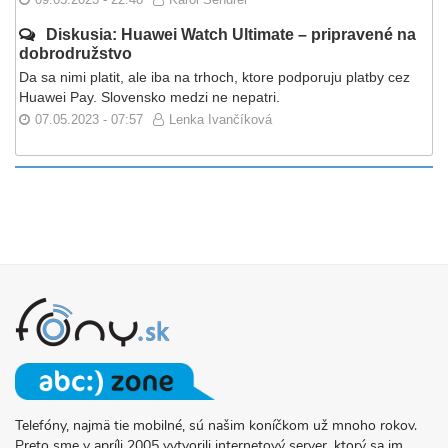
Diskusia: Huawei Watch Ultimate – pripravené na
dobrodružstvo
Da sa nimi platit, ale iba na trhoch, ktore podporuju platby cez
Huawei Pay. Slovensko medzi ne nepatri.
07.05.2023 - 07:57
Lenka Ivančíková
Telefóny, najmä tie mobilné, sú našim koníčkom už mnoho rokov.
O
Preto sme v apríli 2005 vytvorili internetový server, ktorý sa im