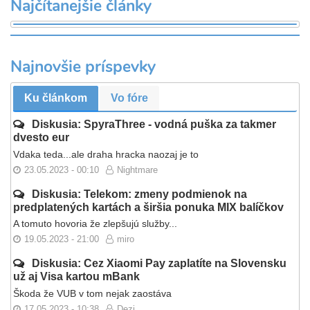
Najčítanejšie články
Najnovšie príspevky
Ku článkom
Vo fóre
Diskusia: SpyraThree - vodná puška za takmer
dvesto eur
Vdaka teda...ale draha hracka naozaj je to
23.05.2023 - 00:10
Nightmare
Diskusia: Telekom: zmeny podmienok na
predplatených kartách a širšia ponuka MIX balíčkov
A tomuto hovoria že zlepšujú služby...
19.05.2023 - 21:00
miro
Diskusia: Cez Xiaomi Pay zaplatíte na Slovensku
už aj Visa kartou mBank
Škoda že VUB v tom nejak zaostáva
17.05.2023 - 10:38
Dezi