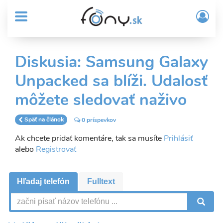
User
Skočiť
Prih
na
MENU
account
/
hlavný
Regi
menu
obsah
Sub
Diskusia: Samsung Galaxy
Header
Unpacked sa blíži. Udalosť
menu
môžete sledovať naživo
Späť na článok
0 príspevkov
Ak chcete pridať komentáre, tak sa musíte
Prihlásiť
alebo
Registrovať
Hľadaj telefón
Fulltext
V