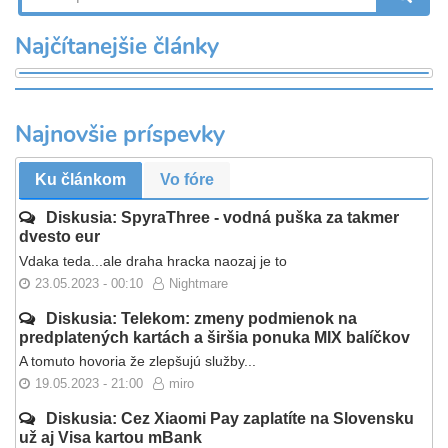
Najčítanejšie články
Najnovšie príspevky
Ku článkom
Vo fóre
Diskusia: SpyraThree - vodná puška za takmer
dvesto eur
Vdaka teda...ale draha hracka naozaj je to
23.05.2023 - 00:10
Nightmare
Diskusia: Telekom: zmeny podmienok na
predplatených kartách a širšia ponuka MIX balíčkov
A tomuto hovoria že zlepšujú služby...
19.05.2023 - 21:00
miro
Diskusia: Cez Xiaomi Pay zaplatíte na Slovensku
už aj Visa kartou mBank