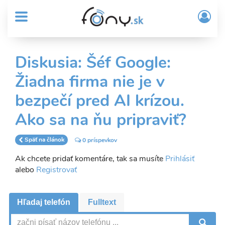
User
Skočiť
Prih
na
MENU
account
/
hlavný
Regi
menu
obsah
Sub
Diskusia: Šéf Google:
Header
Žiadna firma nie je v
menu
bezpečí pred AI krízou.
Ako sa na ňu pripraviť?
Späť na článok
0 príspevkov
Ak chcete pridať komentáre, tak sa musíte
Prihlásiť
alebo
Registrovať
Hľadaj telefón
Fulltext
V