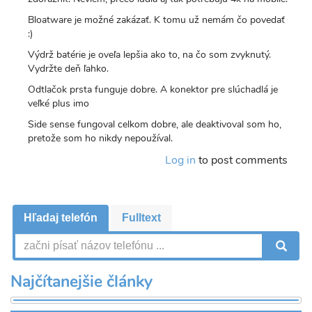
Bloatware je možné zakázať. K tomu už nemám čo povedať
:)
Výdrž batérie je oveľa lepšia ako to, na čo som zvyknutý.
Vydržte deň ľahko.
Odtlačok prsta funguje dobre. A konektor pre slúchadlá je
veľké plus imo
Side sense fungoval celkom dobre, ale deaktivoval som ho,
pretože som ho nikdy nepoužíval.
Log in
to post comments
Hľadaj telefón
Fulltext
V
Najčítanejšie články