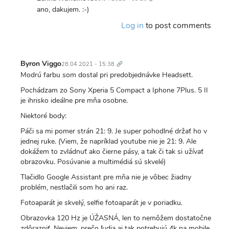
In
ano, dakujem. :-)
reply
Log in
to post comments
to
este
je
Trvalý
tam
odkaz
Byron Viggo
28.04.2021 - 15:38
chyba
Modrú farbu som dostal pri predobjednávke Headsett.
ze
Pochádzam zo Sony Xperia 5 Compact a Iphone 7Plus. 5 II
citacka…
je ihrisko ideálne pre mňa osobne.
by
viperman
Niektoré body:
Páči sa mi pomer strán 21: 9. Je super pohodlné držať ho v
jednej ruke. (Viem, že napríklad youtube nie je 21: 9. Ale
dokážem to zvládnuť ako čierne pásy, a tak či tak si užívať
obrazovku. Posúvanie a multimédiá sú skvelé)
Tlačidlo Google Assistant pre mňa nie je vôbec žiadny
problém, nestlačili som ho ani raz.
Fotoaparát je skvelý, selfie fotoaparát je v poriadku.
Obrazovka 120 Hz je ÚŽASNÁ, len to nemôžem dostatočne
zdôrazniť. Neviem, prečo ľudia aj tak potrebujú 4k na mobile.