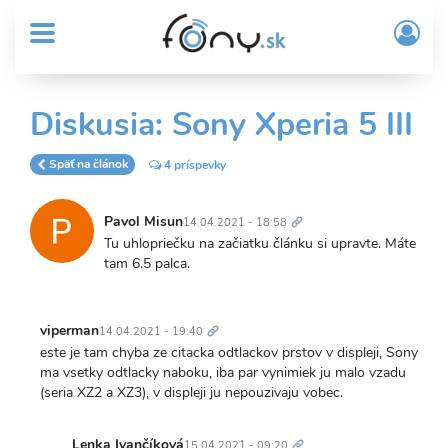
User
Skočiť
Prih
na
MENU
account
/
hlavný
Regi
menu
obsah
Sub
Diskusia: Sony Xperia 5 III
Header
menu
Späť na článok
4 príspevky
Trvalý
odkaz
Pavol Misun
14.04.2021 - 18:58
Tu uhlopriečku na začiatku článku si upravte. Máte
tam 6.5 palca.
Trvalý
odkaz
viperman
14.04.2021 - 19:40
este je tam chyba ze citacka odtlackov prstov v displeji, Sony
ma vsetky odtlacky naboku, iba par vynimiek ju malo vzadu
(seria XZ2 a XZ3), v displeji ju nepouzivaju vobec.
Trvalý
odkaz
Lenka Ivančíková
15.04.2021 - 09:20