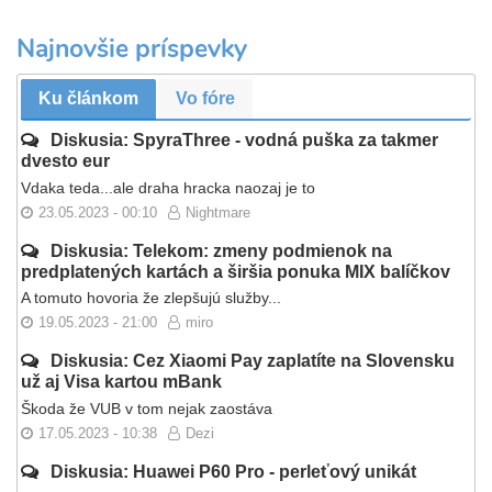
Najnovšie príspevky
Ku článkom
Vo fóre
Diskusia: SpyraThree - vodná puška za takmer
dvesto eur
Vdaka teda...ale draha hracka naozaj je to
23.05.2023 - 00:10
Nightmare
Diskusia: Telekom: zmeny podmienok na
predplatených kartách a širšia ponuka MIX balíčkov
A tomuto hovoria že zlepšujú služby...
19.05.2023 - 21:00
miro
Diskusia: Cez Xiaomi Pay zaplatíte na Slovensku
už aj Visa kartou mBank
Škoda že VUB v tom nejak zaostáva
17.05.2023 - 10:38
Dezi
Diskusia: Huawei P60 Pro - perleťový unikát