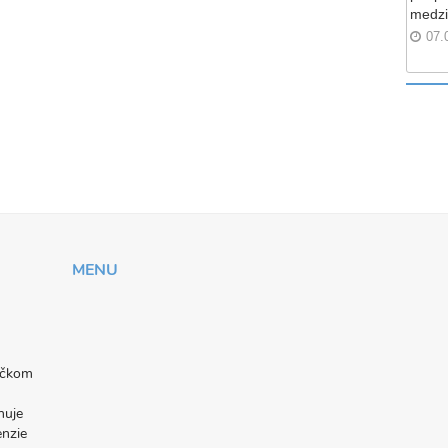
medzi
07.
MENU
níčkom
nuje
enzie