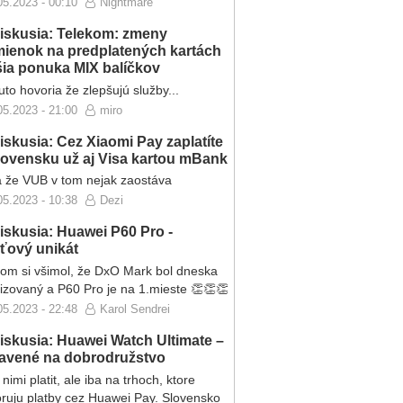
05.2023 - 00:10
Nightmare
iskusia: Telekom: zmeny
ienok na predplatených kartách
ršia ponuka MIX balíčkov
to hovoria že zlepšujú služby...
05.2023 - 21:00
miro
iskusia: Cez Xiaomi Pay zaplatíte
lovensku už aj Visa kartou mBank
 že VUB v tom nejak zaostáva
05.2023 - 10:38
Dezi
iskusia: Huawei P60 Pro -
eťový unikát
som si všimol, že DxO Mark bol dneska
lizovaný a P60 Pro je na 1.mieste 👏👏👏
05.2023 - 22:48
Karol Sendrei
iskusia: Huawei Watch Ultimate –
ravené na dobrodružstvo
nimi platit, ale iba na trhoch, ktore
ruju platby cez Huawei Pay. Slovensko