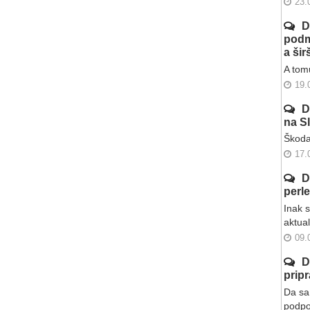
23.
D
podm
a ši
A tomu
19.
D
na S
Škoda
17.
D
perl
Inak 
aktua
09.
D
prip
Da sa 
podpo