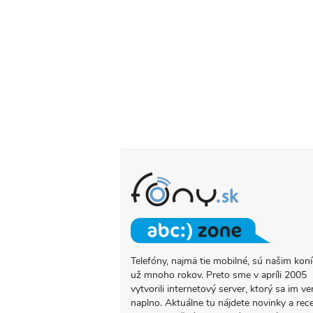
Telefóny, najmä tie mobilné, sú našim ko
O
už mnoho rokov. Preto sme v apríli 2005
PROJEKTE
vytvorili internetový server, ktorý sa im ve
FONY.SK
naplno. Aktuálne tu nájdete novinky a rec