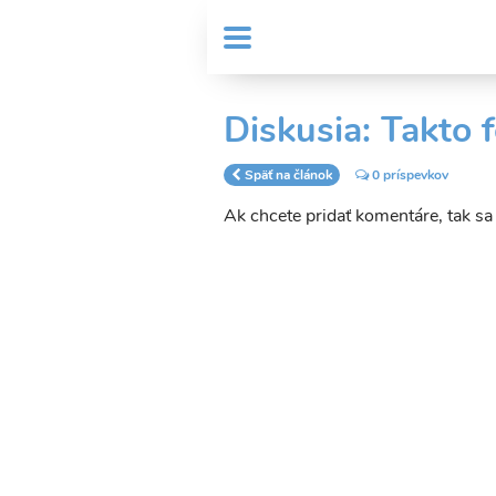
Skočiť
User
na
MENU
Sub
account
hlavný
Header
obsah
menu
menu
Diskusia: Takto f
Späť na článok
0 príspevkov
Ak chcete pridať komentáre, tak s