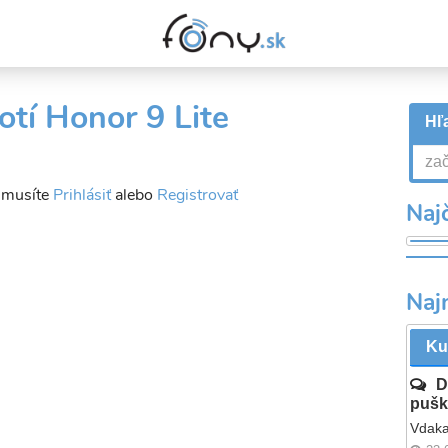
otí Honor 9 Lite
Hľa
a musíte
Prihlásiť
alebo
Registrovať
Najč
Naj
Ku
D
pušk
Vdaka