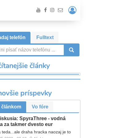
Prihlásiť
/
Registrácia
daj telefón
Fulltext
VYHĽADÁVANIE
ítanejšie články
novšie príspevky
 článkom
Vo fóre
iskusia: SpyraThree - vodná
a za takmer dvesto eur
 teda...ale draha hracka naozaj je to