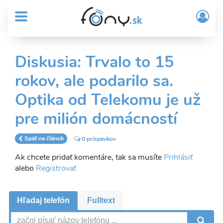
User
Skočiť
Prih
na
MENU
account
/
hlavný
Regi
menu
obsah
Sub
Diskusia: Trvalo to 15
Header
rokov, ale podarilo sa.
menu
Optika od Telekomu je už
pre milión domácností
Späť na článok
0 príspevkov
Ak chcete pridať komentáre, tak sa musíte
Prihlásiť
alebo
Registrovať
Hľadaj telefón
Fulltext
V