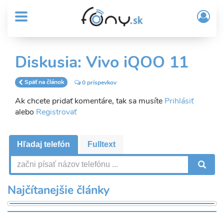
User
Skočiť
Prih
na
MENU
account
/
hlavný
Regi
menu
obsah
Sub
Diskusia: Vivo iQOO 11
Header
menu
Späť na článok
0 príspevkov
Ak chcete pridať komentáre, tak sa musíte
Prihlásiť
alebo
Registrovať
Hľadaj telefón
Fulltext
V
Najčítanejšie články