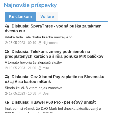
Najnovšie príspevky
Ku článkom
Vo fóre
Diskusia: SpyraThree - vodná puška za takmer
dvesto eur
Vdaka teda...ale draha hracka naozaj je to
23.05.2023 - 00:10
Nightmare
Diskusia: Telekom: zmeny podmienok na
predplatených kartách a širšia ponuka MIX balíčkov
A tomuto hovoria že zlepšujú služby...
19.05.2023 - 21:00
miro
Diskusia: Cez Xiaomi Pay zaplatíte na Slovensku
už aj Visa kartou mBank
Škoda že VUB v tom nejak zaostáva
17.05.2023 - 10:38
Dezi
Diskusia: Huawei P60 Pro - perleťový unikát
Inak som si všimol, že DxO Mark bol dneska aktualizovaný a